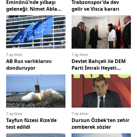
Eminönü’nde yılbaşı
Trabzonspor'da dev
Bilecik
geleneği: Nimet Abla
gelir ve Visca kararı
önünde milli piyango
Bingöl
kuyruğu oluştu
Bitlis
Bolu
7 ay önce
7 ay önce
Burdur
AB Rus varlıklarını
Devlet Bahçeli ile DEM
donduruyor
Parti İmralı Heyeti
Bursa
görüşmesi başladı
Çanakkale
Çankırı
Çorum
7 ay önce
7 ay önce
Denizli
Tayfun füzesi Rize'de
Dursun Özbek'ten zehir
test edildi
zemberek sözler
Diyarbakır