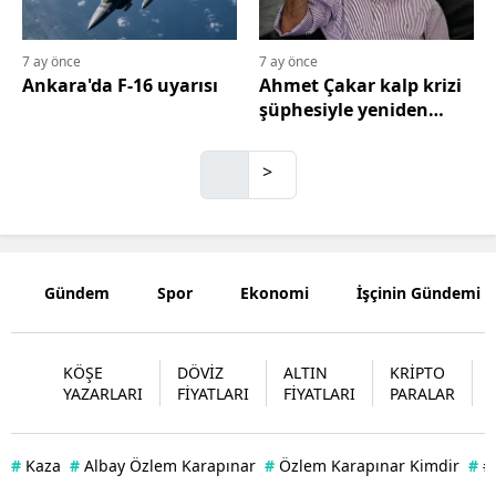
Mersin
7 ay önce
7 ay önce
İstanbul
Ankara'da F-16 uyarısı
Ahmet Çakar kalp krizi
şüphesiyle yeniden
İzmir
hastaneye kaldırıldı
Kars
>
Kastamonu
Kayseri
Gündem
Spor
Ekonomi
İşçinin Gündemi
Kırklareli
Kırşehir
KÖŞE
DÖVİZ
ALTIN
KRİPTO
Kocaeli
YAZARLARI
FİYATLARI
FİYATLARI
PARALAR
Konya
#
Kaza
#
Albay Özlem Karapınar
#
Özlem Karapınar Kimdir
#
#
Kütahya