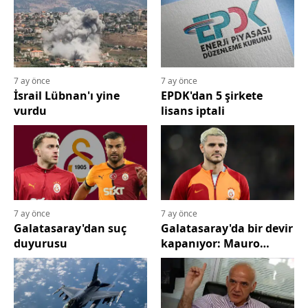
Edirne
Elazığ
Erzincan
7 ay önce
7 ay önce
İsrail Lübnan'ı yine
EPDK'dan 5 şirkete
Erzurum
vurdu
lisans iptali
Eskişehir
Gaziantep
Giresun
7 ay önce
7 ay önce
Gümüşhan
Galatasaray'dan suç
Galatasaray'da bir devir
duyurusu
kapanıyor: Mauro
Hakkari
Icardi'ye İtalyan talipler
Hatay
Isparta