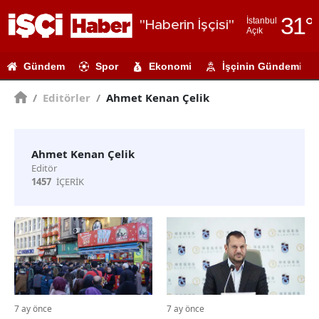
31
°
İstanbul
"Haberin İşçisi"
Açık
Adana
Gündem
Spor
Ekonomi
İşçinin Gündemi
Adıyaman
/
Editörler
/
Ahmet Kenan Çelik
Afyonkarahi
Ağrı
Ahmet Kenan Çelik
Amasya
Editör
1457
İÇERİK
Ankara
Antalya
Artvin
Aydın
Balıkesir
7 ay önce
7 ay önce