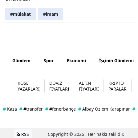
Yalova
#mülakat
#imam
Karabük
Kilis
Osmaniye
Gündem
Spor
Ekonomi
İşçinin Gündemi
Düzce
KÖŞE
DÖVİZ
ALTIN
KRİPTO
YAZARLARI
FİYATLARI
FİYATLARI
PARALAR
#
Kaza
#
#transfer
#
#fenerbahçe
#
Albay Özlem Karapınar
#
RSS
Copyright © 2026 . Her hakkı saklıdır.