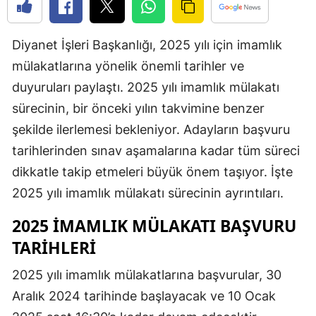
Edirne
Diyanet İşleri Başkanlığı, 2025 yılı için imamlık
Elazığ
mülakatlarına yönelik önemli tarihler ve
Erzincan
duyuruları paylaştı. 2025 yılı imamlık mülakatı
Erzurum
sürecinin, bir önceki yılın takvimine benzer
şekilde ilerlemesi bekleniyor. Adayların başvuru
Eskişehir
tarihlerinden sınav aşamalarına kadar tüm süreci
Gaziantep
dikkatle takip etmeleri büyük önem taşıyor. İşte
Giresun
2025 yılı imamlık mülakatı sürecinin ayrıntıları.
Gümüşhan
2025 İMAMLIK MÜLAKATI BAŞVURU
TARIHLERI
Hakkari
2025 yılı imamlık mülakatlarına başvurular, 30
Hatay
Aralık 2024 tarihinde başlayacak ve 10 Ocak
Isparta