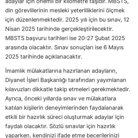
adaylar için önemli bir kilometre taşıdır. MBSTS,
din görevlilerinin mesleki yeterliliklerini ölçmek
Samsun
için düzenlenmektedir. 2025 yılı için bu sınav, 12
Siirt
Nisan 2025 tarihinde gerçekleştirilecektir.
Sinop
MBSTS başvuru tarihleri ise 20-27 Şubat 2025
arasında olacaktır. Sınav sonuçları ise 6 Mayıs
Sivas
2025 tarihinde açıklanacaktır.
Tekirdağ
İmamlık mülakatlarına hazırlanan adayların,
Tokat
Diyanet İşleri Başkanlığı tarafından yayımlanan
Trabzon
kılavuzları dikkatle takip etmeleri gerekmektedir.
Ayrıca, önceki yıllarda sınav ve mülakatlara
Tunceli
katılan kişilerin deneyimlerinden faydalanarak
Şanlıurfa
etkili bir hazırlık süreci oluşturmak adaylar için
Uşak
faydalı olacaktır. Sözlü sınavlar için hazırlık
yaparken, kendinizi ifade etme becerilerinizi
Van