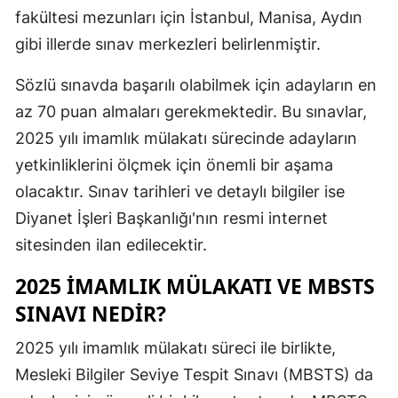
fakültesi mezunları için İstanbul, Manisa, Aydın
Malatya
gibi illerde sınav merkezleri belirlenmiştir.
Manisa
Sözlü sınavda başarılı olabilmek için adayların en
Kahramanm
az 70 puan almaları gerekmektedir. Bu sınavlar,
Mardin
2025 yılı imamlık mülakatı sürecinde adayların
yetkinliklerini ölçmek için önemli bir aşama
Muğla
olacaktır. Sınav tarihleri ve detaylı bilgiler ise
Muş
Diyanet İşleri Başkanlığı'nın resmi internet
sitesinden ilan edilecektir.
Nevşehir
2025 İMAMLIK MÜLAKATI VE MBSTS
Niğde
SINAVI NEDIR?
Ordu
2025 yılı imamlık mülakatı süreci ile birlikte,
Rize
Mesleki Bilgiler Seviye Tespit Sınavı (MBSTS) da
Sakarya