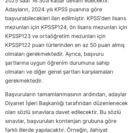
2025 saat 16:30’a kadar devam edecektir.
Mersin
Adayların, 2024 yılı KPSS puanına göre
başvurabilecekleri ilan edilmiştir. KPSS'den lisans
İstanbul
mezunları için KPSSP124, ön lisans mezunları için
İzmir
KPSSP123 ve ortaöğretim mezunları için
KPSSP122 puan türlerinden en az 50 puan almış
Kars
olmaları gerekmektedir. Ayrıca, başvuru
Kastamonu
şartlarına uygun öğrenim durumuna sahip
Kayseri
olmaları ve diğer genel şartları karşılamaları
gerekmektedir.
Kırklareli
Kırşehir
Başvuruların tamamlanmasının ardından, adaylar
Diyanet İşleri Başkanlığı tarafından düzenlenecek
Kocaeli
olan sözlü sınavlara davet edilecektir. Bu sözlü
Konya
sınavlar, başvurulan kontenjan grubuna göre
farklı illerde yapılacaktır. Örneğin, ilahiyat
Kütahya