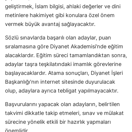
geliştirmek, İslam bilgisi, ahlaki değerler ve dini
Yozgat
metinlere hakimiyet gibi konulara özel önem
Zonguldak
vermek büyük avantaj sağlayacaktır.
Aksaray
Sözlü sınavlarda başarılı olan adaylar, puan
sıralamasına göre Diyanet Akademisi’nde eğitim
Bayburt
alacaklardır. Eğitim süreci tamamlandıktan sonra,
Karaman
adaylar taşra teşkilatındaki imamlık görevlerine
Kırıkkale
başlayacaklardır. Atama sonuçları, Diyanet İşleri
Başkanlığı'nın internet sitesinde duyurulacak
Batman
olup, adaylara ayrıca tebligat yapılmayacaktır.
Şırnak
Başvurularını yapacak olan adayların, belirtilen
Bartın
takvimi dikkatle takip etmeleri, sınav ve mülakat
Ardahan
sürecine yönelik etkili bir hazırlık yapmaları
önemlidir.
Iğdır