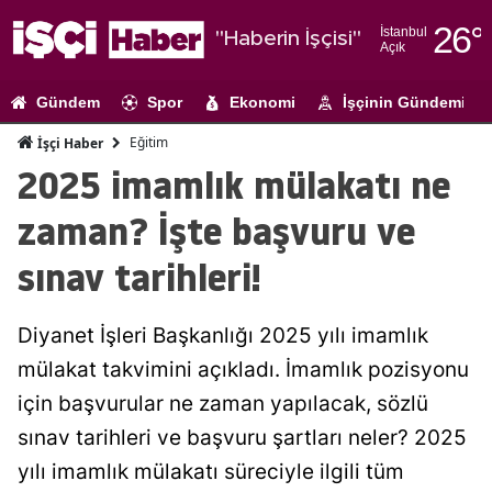
26
°
İstanbul
"Haberin İşçisi"
Açık
Adana
Gündem
Spor
Ekonomi
İşçinin Gündemi
Adıyaman
Eğitim
İşçi Haber
Afyonkarahi
2025 imamlık mülakatı ne
Ağrı
zaman? İşte başvuru ve
Amasya
sınav tarihleri!
Ankara
Diyanet İşleri Başkanlığı 2025 yılı imamlık
Antalya
mülakat takvimini açıkladı. İmamlık pozisyonu
Artvin
için başvurular ne zaman yapılacak, sözlü
Aydın
sınav tarihleri ve başvuru şartları neler? 2025
yılı imamlık mülakatı süreciyle ilgili tüm
Balıkesir