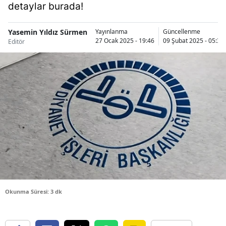
detaylar burada!
Bilecik
Bingöl
Yasemin Yıldız Sürmen
Yayınlanma
Güncellenme
27 Ocak 2025 - 19:46
09 Şubat 2025 - 05:34
Editör
Bitlis
Bolu
Burdur
Bursa
Çanakkale
Çankırı
Çorum
Okunma Süresi: 3 dk
Denizli
Diyarbakır