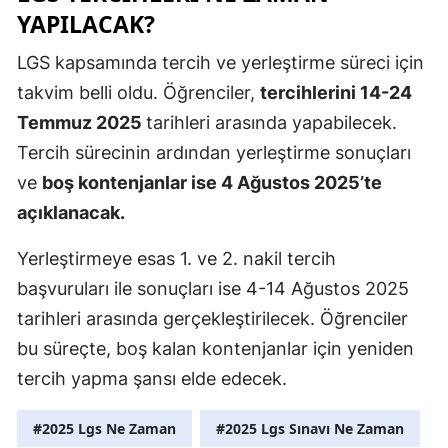
YAPILACAK?
Yozgat
LGS kapsamında tercih ve yerleştirme süreci için
Zonguldak
takvim belli oldu. Öğrenciler,
tercihlerini 14-24
Aksaray
Temmuz 2025
tarihleri arasında yapabilecek.
Tercih sürecinin ardından yerleştirme sonuçları
Bayburt
ve
boş kontenjanlar ise 4 Ağustos 2025’te
Karaman
açıklanacak.
Kırıkkale
Yerleştirmeye esas 1. ve 2. nakil tercih
Batman
başvuruları ile sonuçları ise 4-14 Ağustos 2025
tarihleri arasında gerçekleştirilecek. Öğrenciler
Şırnak
bu süreçte, boş kalan kontenjanlar için yeniden
Bartın
tercih yapma şansı elde edecek.
Ardahan
#2025 Lgs Ne Zaman
#2025 Lgs Sınavı Ne Zaman
Iğdır