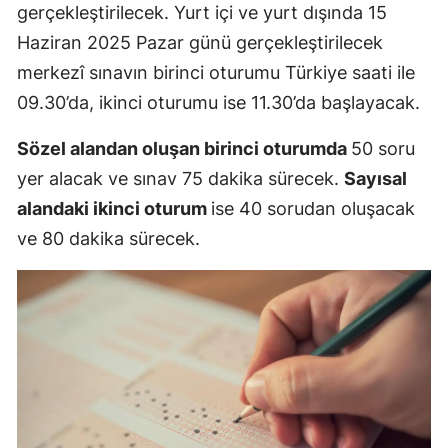
gerçekleştirilecek. Yurt içi ve yurt dışında 15
Malatya
Haziran 2025 Pazar günü gerçekleştirilecek
merkezî sınavın birinci oturumu Türkiye saati ile
Manisa
09.30’da, ikinci oturumu ise 11.30’da başlayacak.
Kahramanm
Sözel alandan oluşan birinci oturumda
50 soru
Mardin
yer alacak ve sınav 75 dakika sürecek.
Sayısal
Muğla
alandaki ikinci oturum
ise 40 sorudan oluşacak
Muş
ve 80 dakika sürecek.
Nevşehir
Niğde
Ordu
Rize
Sakarya