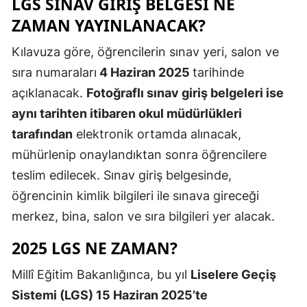
LGS SINAV GİRİŞ BELGESİ NE
Mersin
ZAMAN YAYINLANACAK?
İstanbul
Kılavuza göre, öğrencilerin sınav yeri, salon ve
sıra numaraları
4 Haziran 2025
tarihinde
İzmir
açıklanacak.
Fotoğraflı sınav giriş belgeleri ise
Kars
aynı tarihten itibaren okul müdürlükleri
Kastamonu
tarafından
elektronik ortamda alınacak,
mühürlenip onaylandıktan sonra öğrencilere
Kayseri
teslim edilecek. Sınav giriş belgesinde,
Kırklareli
öğrencinin kimlik bilgileri ile sınava gireceği
merkez, bina, salon ve sıra bilgileri yer alacak.
Kırşehir
2025 LGS NE ZAMAN?
Kocaeli
Konya
Millî Eğitim Bakanlığınca, bu yıl
Liselere Geçiş
Sistemi (LGS) 15 Haziran 2025’te
Kütahya