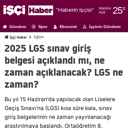
25
°
İstanbul
"Haberin İşçisi"
Açık
Adana
Gündem
Spor
Ekonomi
İşçinin Gündemi
Adıyaman
Eğitim
İşçi Haber
Afyonkarahi
2025 LGS sınav giriş
Ağrı
belgesi açıklandı mı, ne
Amasya
zaman açıklanacak? LGS ne
Ankara
zaman?
Antalya
Bu yıl 15 Haziran'da yapılacak olan Liselere
Artvin
Geçiş Sınavı'na (LGS) kısa süre kala, sınav
Aydın
giriş belgelerinin ne zaman yayınlanacağı
Balıkesir
araştırılmaya başlandı. Ortaöğretim 8.