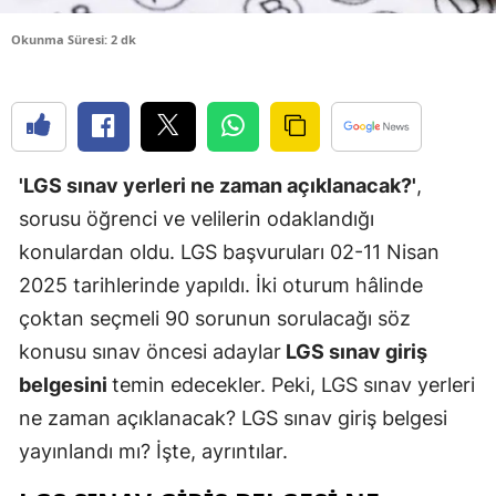
Edirne
Okunma Süresi: 2 dk
Elazığ
Erzincan
Erzurum
'LGS sınav yerleri ne zaman açıklanacak?'
,
Eskişehir
sorusu öğrenci ve velilerin odaklandığı
konulardan oldu. LGS başvuruları 02-11 Nisan
Gaziantep
2025 tarihlerinde yapıldı. İki oturum hâlinde
Giresun
çoktan seçmeli 90 sorunun sorulacağı söz
Gümüşhan
konusu sınav öncesi adaylar
LGS sınav giriş
belgesini
temin edecekler. Peki, LGS sınav yerleri
Hakkari
ne zaman açıklanacak? LGS sınav giriş belgesi
Hatay
yayınlandı mı? İşte, ayrıntılar.
Isparta