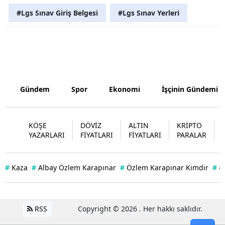
#Lgs Sınav Giriş Belgesi
#Lgs Sınav Yerleri
Yalova
Karabük
Kilis
Osmaniye
Gündem
Spor
Ekonomi
İşçinin Gündemi
Düzce
KÖŞE
DÖVİZ
ALTIN
KRİPTO
YAZARLARI
FİYATLARI
FİYATLARI
PARALAR
#
Kaza
#
Albay Özlem Karapınar
#
Özlem Karapınar Kimdir
#
#
RSS
Copyright © 2026 . Her hakkı saklıdır.