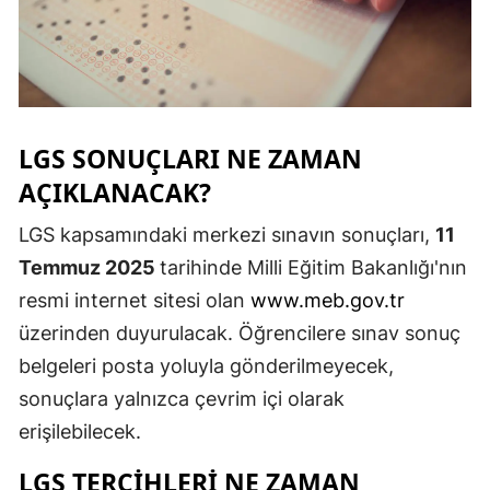
Samsun
Siirt
Sinop
LGS SONUÇLARI NE ZAMAN
Sivas
AÇIKLANACAK?
Tekirdağ
LGS kapsamındaki merkezi sınavın sonuçları,
11
Tokat
Temmuz 2025
tarihinde Milli Eğitim Bakanlığı'nın
resmi internet sitesi olan
www.meb.gov.tr
Trabzon
üzerinden duyurulacak. Öğrencilere sınav sonuç
Tunceli
belgeleri posta yoluyla gönderilmeyecek,
Şanlıurfa
sonuçlara yalnızca çevrim içi olarak
erişilebilecek.
Uşak
LGS TERCİHLERİ NE ZAMAN
Van