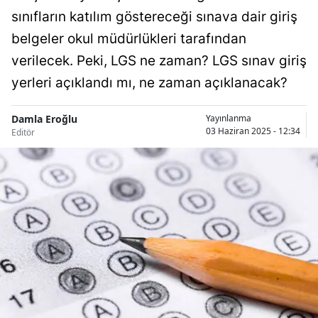
sınıfların katılım göstereceği sınava dair giriş
Bilecik
belgeler okul müdürlükleri tarafından
Bingöl
verilecek. Peki, LGS ne zaman? LGS sınav giriş
Bitlis
yerleri açıklandı mı, ne zaman açıklanacak?
Bolu
Damla Eroğlu
Yayınlanma
Burdur
03 Haziran 2025 - 12:34
Editör
Bursa
Çanakkale
Çankırı
Çorum
Denizli
Diyarbakır