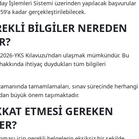
y İşlemleri Sistemi üzerinden yapılacak başvurular
Mersin
59'a kadar gerçekleştirilebilecek.
İstanbul
REKLI BILGILER NEREDEN
İzmir
R?
Kars
lere 2026-YKS Kılavuzu'ndan ulaşmak mümkündür. Bu
Kastamonu
 hakkında ihtiyaç duydukları tüm bilgileri
Kayseri
Kırklareli
i zamanında tamamlamaları, sınav sürecinde herhangi
ndan büyük önem taşımaktadır.
Kırşehir
KKAT ETMESI GEREKEN
Kocaeli
ER?
Konya
Kütahya
ası için gerekli belgelerin eksiksiz bir şekilde