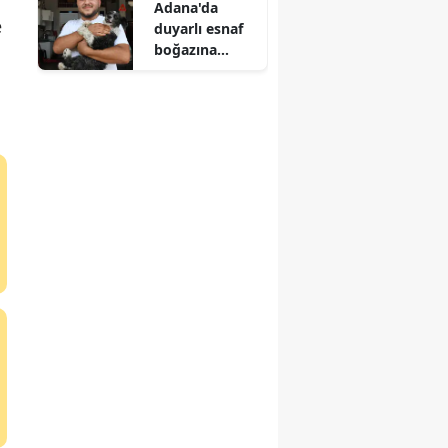
Adana'da
tutuklama
e
duyarlı esnaf
boğazına
cisim kaçan
köpeği
kurtardı