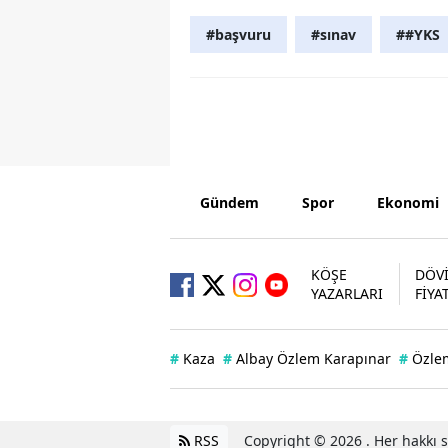
#başvuru
#sınav
##YKS
Gündem
Spor
Ekonomi
KÖŞE
DÖV
YAZARLARI
FİYA
#
Kaza
#
Albay Özlem Karapınar
#
Özle
RSS
Copyright © 2026 . Her hakkı sa