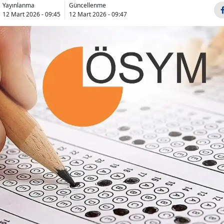
Yayınlanma
Güncellenme
Bilecik
12 Mart 2026 - 09:45
12 Mart 2026 - 09:47
Bingöl
Bitlis
Bolu
Burdur
Bursa
Çanakkale
Çankırı
Çorum
Denizli
Diyarbakır