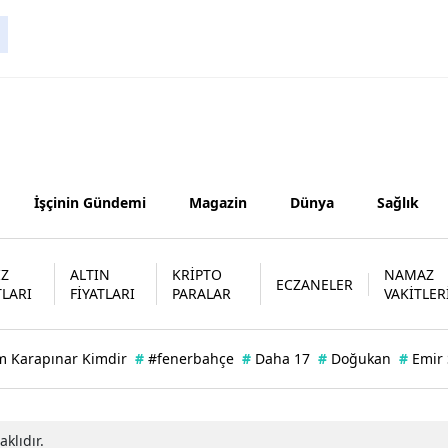
Samsun
Siirt
Sinop
Sivas
Tekirdağ
İşçinin Gündemi
Magazin
Dünya
Sağlık
Tokat
İZ
ALTIN
KRİPTO
NAMAZ
Trabzon
ECZANELER
TLARI
FİYATLARI
PARALAR
VAKİTLER
Tunceli
m Karapınar Kimdir
#
#fenerbahçe
#
Daha 17
#
Doğukan
#
Emir
Şanlıurfa
Uşak
klıdır.
Van