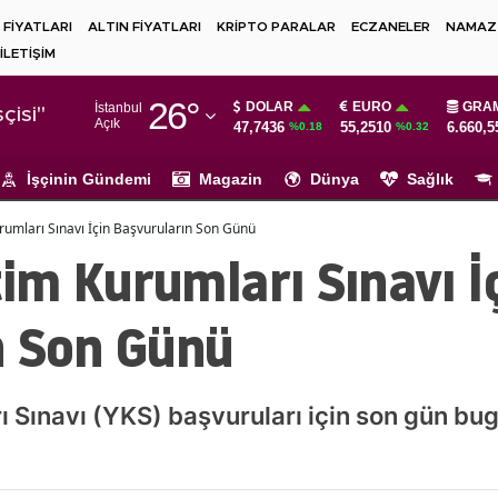
 FİYATLARI
ALTIN FİYATLARI
KRİPTO PARALAR
ECZANELER
NAMAZ 
İLETİŞİM
Adana
26
°
DOLAR
EURO
GRAM
İstanbul
Adıyaman
çisi"
Açık
47,7436
55,2510
6.660,5
%0.18
%0.32
Afyonkarahisar
İşçinin Gündemi
Magazin
Dünya
Sağlık
Ağrı
umları Sınavı İçin Başvuruların Son Günü
Amasya
m Kurumları Sınavı İ
Ankara
n Son Günü
Antalya
Artvin
Sınavı (YKS) başvuruları için son gün bugü
Aydın
Balıkesir