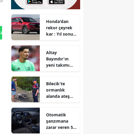
Honda'dan
rekor çeyrek
tan Gönder
kar : Yıl sonu
hedefi
yükseldi
Altay
Bayındır'ın
yeni takımı
belli oldu
Bilecik'te
ormanlık
alanda ateş
yakan kişiye
ceza
Otomatik
uygulandı
şanzımana
zarar veren 5
alışkanlık