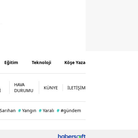
Eğitim
Teknoloji
Köşe Yazarları
HAVA
KÜNYE
İLETİŞİM
İ
DURUMU
 Sarıhan
#
Yangın
#
Yaralı
#
#gündem