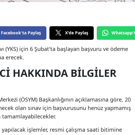
Edirne
Elazığ
Erzincan
Facebook'ta Paylaş
X'de Paylaş
Whatsapp'
Erzurum
ı (YKS) için 6 Şubat'ta başlayan başvuru ve ödeme
na erecek.
Eskişehir
CI HAKKINDA BILGILER
Gaziantep
Giresun
Gümüşhane
erkezi (ÖSYM) Başkanlığının açıklamasına göre, 20
Hakkari
enecek olan sınav için başvurusunu henüz yapmamış
n tamamlayabilecekler.
Hatay
 yapılacak işlemler, resmi çalışma saati bitimine
Isparta