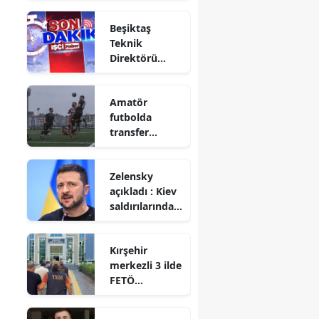
Beşiktaş
Teknik
Direktörü
Vincenzo
Italiano'dan
Amatör
Hradec
futbolda
Kralove maçı
transfer
öncesi
takvimi
açıklamalar
açıklandı
Zelensky
açıkladı : Kiev
saldırılarında
can kaybı
sayısı arttı
Kırşehir
merkezli 3 ilde
FETÖ
operasyonu : 8
gözaltı, 1