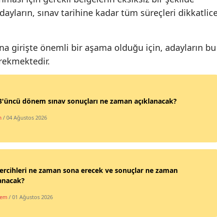
ayların, sınav tarihine kadar tüm süreçleri dikkatlic
Malatya
Manisa
a girişte önemli bir aşama olduğu için, adayların bu
Kahramanmaraş
erekmektedir.
Mardin
Muğla
3'üncü dönem sınav sonuçları ne zaman açıklanacak?
Muş
m
/ 04 Ağustos 2026
Nevşehir
Niğde
ercihleri ne zaman sona erecek ve sonuçlar ne zaman
Ordu
anacak?
Rize
dem
/ 01 Ağustos 2026
Sakarya