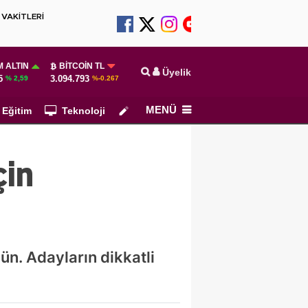
VAKİTLERİ
 ALTIN
BITCOIN TL
Üyelik
5
3.094.793
% 2,59
%-0.267
MENÜ
Eğitim
Teknoloji
Köşe Yazarları
çin
n. Adayların dikkatli