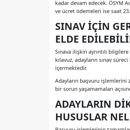
kadar devam edecek. ÖSYM Ada
ve ücret ödemeleri ise saat 23.
SINAV İÇIN GE
ELDE EDILEBILI
Sınava ilişkin ayrıntılı bilgi
kılavuz, adayların sınav süreci
içermektedir.
Adayların başvuru işlemlerin
bir sorun yaşamamaları açısı
ADAYLARIN DI
HUSUSLAR NEL
Başvuru işlemlerinin tamamlanm