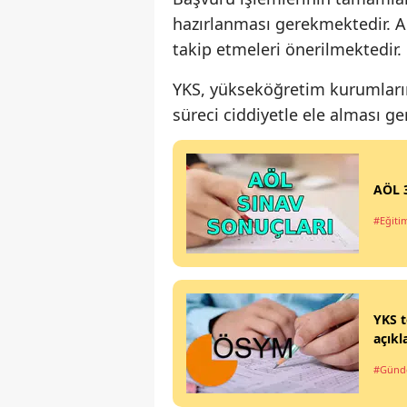
hazırlanması gerekmektedir. Ad
takip etmeleri önerilmektedir.
YKS, yükseköğretim kurumların
süreci ciddiyetle ele alması g
AÖL 
#Eğiti
YKS t
açıkl
#Gün