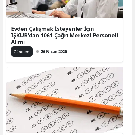
Yalova
Karabük
Evden Çalışmak İsteyenler İçin
İŞKUR'dan 1061 Çağrı Merkezi Personeli
Kilis
Alımı
Osmaniye
Gündem
26 Nisan 2026
Düzce