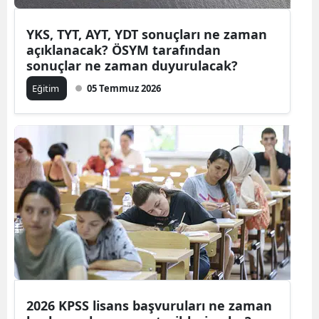
Mersin
YKS, TYT, AYT, YDT sonuçları ne zaman
açıklanacak? ÖSYM tarafından
İstanbul
sonuçlar ne zaman duyurulacak?
İzmir
Eğitim
05 Temmuz 2026
Kars
Kastamonu
Kayseri
Kırklareli
Kırşehir
Kocaeli
Konya
2026 KPSS lisans başvuruları ne zaman
Kütahya