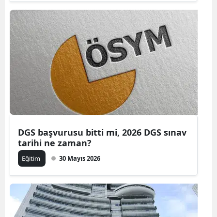
Samsun
Siirt
Sinop
Sivas
Tekirdağ
Tokat
DGS başvurusu bitti mi, 2026 DGS sınav
Trabzon
tarihi ne zaman?
Tunceli
Eğitim
30 Mayıs 2026
Şanlıurfa
Uşak
Van