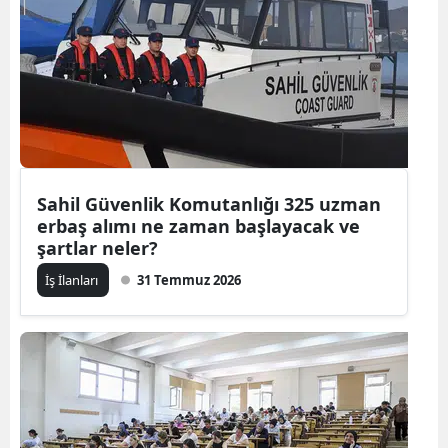
Bilecik
Bingöl
Bitlis
Bolu
Burdur
Sahil Güvenlik Komutanlığı 325 uzman
erbaş alımı ne zaman başlayacak ve
Bursa
şartlar neler?
Çanakkale
İş İlanları
31 Temmuz 2026
Çankırı
Çorum
Denizli
Diyarbakır