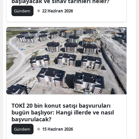
başlayacak ve sınav tarihleri neler?
Malatya
Gündem
22 Haziran 2026
Manisa
Kahramanm
Mardin
Muğla
Muş
Nevşehir
Niğde
TOKİ 20 bin konut satışı başvuruları
Ordu
bugün başlıyor: Hangi illerde ve nasıl
başvurulacak?
Rize
Gündem
15 Haziran 2026
Sakarya