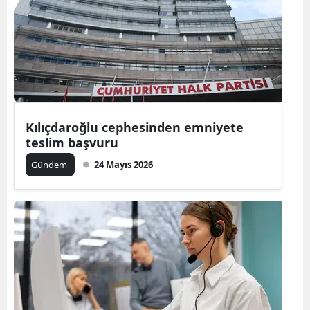
Yozgat
Zonguldak
Aksaray
Bayburt
Kılıçdaroğlu cephesinden emniyete
Karaman
teslim başvuru
Gündem
24 Mayıs 2026
Kırıkkale
Batman
Şırnak
Bartın
Ardahan
Iğdır