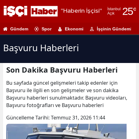
25
°
İstanbul
"Haberin İşçisi"
Açık
Adana
Gündem
Spor
Ekonomi
İşçinin Gündemi
Adıyaman
Afyonkarahi
Başvuru Haberleri
Ağrı
Son Dakika Başvuru Haberleri
Amasya
Ankara
Bu sayfada güncel gelişmeleri takip edenler için
Başvuru ile ilgili en son gelişmeler ve son dakika
Antalya
Başvuru haberleri sunulmaktadır. Başvuru videoları,
Başvuru fotoğrafları ve Başvuru haberleri
Artvin
Güncelleme Tarihi:
Temmuz 31, 2026 11:44
Aydın
Balıkesir