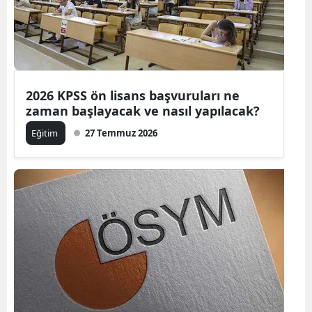
Edirne
Elazığ
Erzincan
2026 KPSS ön lisans başvuruları ne
Erzurum
zaman başlayacak ve nasıl yapılacak?
Eskişehir
Eğitim
27 Temmuz 2026
Gaziantep
Giresun
Gümüşhan
Hakkari
Hatay
Isparta