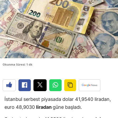
Bilecik
Bingöl
Bitlis
Bolu
Burdur
Bursa
Okunma Süresi: 1 dk
Çanakkale
Çankırı
Çorum
İstanbul serbest piyasada dolar 41,9540 liradan,
Denizli
euro 48,9030
liradan
güne başladı.
Diyarbakır