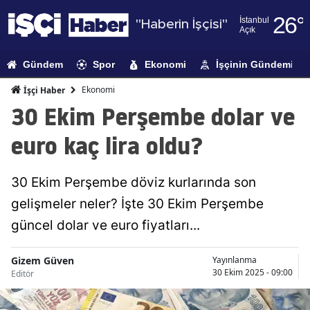
26
°
İstanbul
"Haberin İşçisi"
Açık
Adana
Gündem
Spor
Ekonomi
İşçinin Gündemi
Adıyaman
Ekonomi
İşçi Haber
Afyonkarahi
30 Ekim Perşembe dolar ve
Ağrı
euro kaç lira oldu?
Amasya
30 Ekim Perşembe döviz kurlarında son
Ankara
gelişmeler neler? İşte 30 Ekim Perşembe
Antalya
güncel dolar ve euro fiyatları...
Artvin
Gizem Güven
Yayınlanma
Aydın
30 Ekim 2025 - 09:00
Editör
Balıkesir