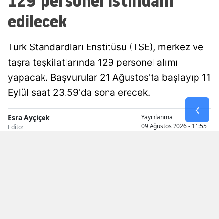
129 personel istihdam
Mersin
edilecek
İstanbul
Türk Standardları Enstitüsü (TSE), merkez ve
İzmir
taşra teşkilatlarında 129 personel alımı
Kars
yapacak. Başvurular 21 Ağustos'ta başlayıp 11
Eylül saat 23.59'da sona erecek.
Kastamonu
Kayseri
Esra Ayçiçek
Yayınlanma
09 Ağustos 2026 - 11:55
Editör
Kırklareli
Kırşehir
Kocaeli
Konya
Kütahya