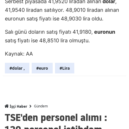
Serbest piyasada 41,9520 liradan alınan
dolar
,
Edirne
41,9540 liradan satılıyor. 48,9010 liradan alınan
euronun satış fiyatı ise 48,9030 lira oldu.
Elazığ
Erzincan
Salı günü doların satış fiyatı 41,9180,
euronun
satış fiyatı ise 48,8510 lira olmuştu.
Erzurum
Kaynak: AA
Eskişehir
Gaziantep
#dolar ,
#euro
#Lira
Giresun
Gümüşhan
Hakkari
Gündem
İşçi Haber
TSE'den personel alımı :
Hatay
Isparta