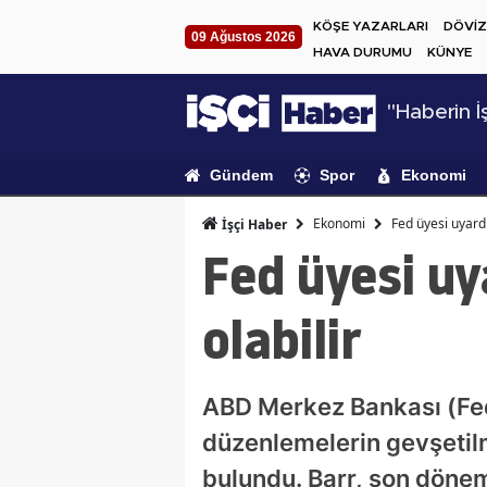
KÖŞE YAZARLARI
DÖVİZ
09 Ağustos 2026
HAVA DURUMU
KÜNYE
"Haberin İş
Gündem
Spor
Ekonomi
Ekonomi
Fed üyesi uyardı
İşçi Haber
Fed üyesi uy
olabilir
ABD Merkez Bankası (Fed
düzenlemelerin gevşetilm
bulundu. Barr, son döne