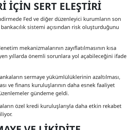
 İÇIN SERT ELEŞTIRI
Mersin
endirmede Fed ve diğer düzenleyici kurumların son
İstanbul
 bankacılık sistemi açısından risk oluşturduğunu
İzmir
Kars
denetim mekanizmalarının zayıflatılmasının kısa
yen yıllarda önemli sorunlara yol açabileceğini ifade
Kastamonu
Kayseri
kaların sermaye yükümlülüklerinin azaltılması,
Kırklareli
sı ve finans kuruluşlarının daha esnek faaliyet
Kırşehir
düzenlemeler gündeme geldi.
Kocaeli
ların özel kredi kuruluşlarıyla daha etkin rekabet
liyor.
Konya
MAYE VE LIKIDITE
Kütahya