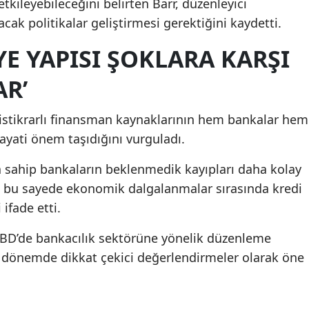
ileyebileceğini belirten Barr, düzenleyici
acak politikalar geliştirmesi gerektiğini kaydetti.
Samsun
E YAPISI ŞOKLARA KARŞI
Siirt
Sinop
R’
Sivas
 istikrarlı finansman kaynaklarının hem bankalar hem
Tekirdağ
ayati önem taşıdığını vurguladı.
Tokat
sahip bankaların beklenmedik kayıpları daha kolay
rr, bu sayede ekonomik dalgalanmalar sırasında kredi
Trabzon
ifade etti.
Tunceli
 ABD’de bankacılık sektörüne yönelik düzenleme
Şanlıurfa
bir dönemde dikkat çekici değerlendirmeler olarak öne
Uşak
Van