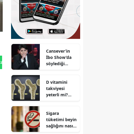
Cansever’in
İbo Show’da
tan Gönder
söylediği
duygusal
sözler neden
D vitamini
yeniden
takviyesi
gündem oldu?
yeterli mi?
İleri yaşlarda
osteoporoz
Sigara
riski artıyor
tüketimi beyin
sağlığını nasıl
olumsuz