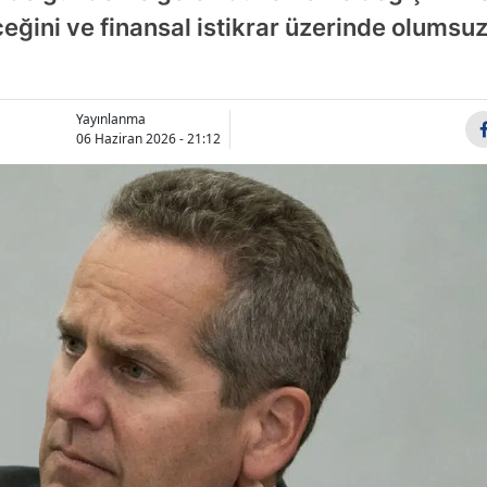
ceğini ve finansal istikrar üzerinde olumsuz
Bilecik
Bingöl
Bitlis
Yayınlanma
06 Haziran 2026 - 21:12
Bolu
Burdur
Bursa
Çanakkale
Çankırı
Çorum
Denizli
Diyarbakır