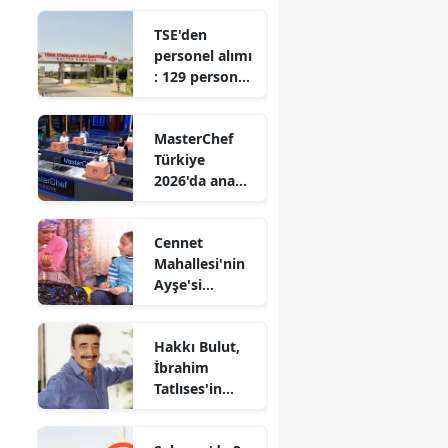
etkiliyor?
TSE'den
personel alımı
: 129 personel
istihdam
edilecek
MasterChef
Türkiye
2026'da ana
kadroya giren
son yarışmacı
Cennet
kim oldu?
Mahallesi'nin
Ayşe'si
Belemir
Temizsoy, İlk
Hakkı Bulut,
Bebeğini
İbrahim
dünyaya
Tatlıses'in
getirdi
miras
sorunlarına ne