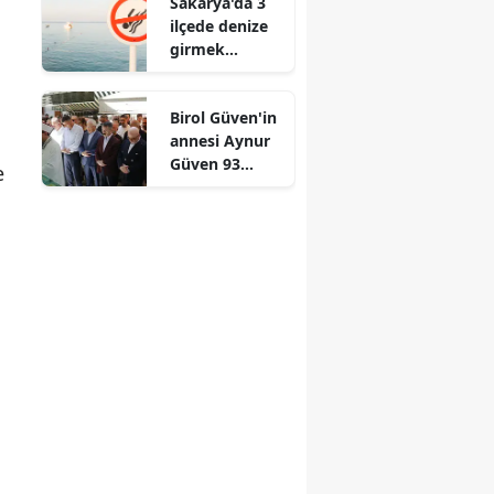
Sakarya'da 3
yanıt verdi?
ilçede denize
girmek
yasaklandı
Birol Güven'in
annesi Aynur
Güven 93
e
yaşında
hayatını
kaybetti mi?