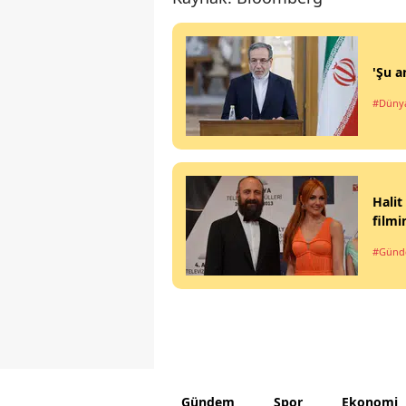
'Şu a
#Düny
Halit
filmi
#Gün
Gündem
Spor
Ekonomi