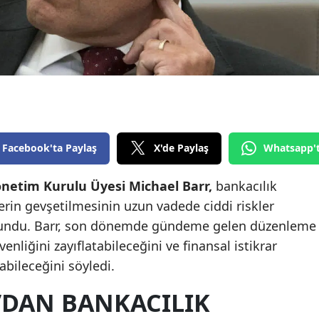
Edirne
Elazığ
Erzincan
Erzurum
Eskişehir
Facebook'ta Paylaş
X'de Paylaş
Whatsapp'
Gaziantep
netim Kurulu Üyesi Michael Barr,
bankacılık
Giresun
rin gevşetilmesinin uzun vadede ciddi riskler
Gümüşhane
ulundu. Barr, son dönemde gündeme gelen düzenleme
enliğini zayıflatabileceğini ve finansal istikrar
Hakkari
abileceğini söyledi.
Hatay
’DAN BANKACILIK
Isparta