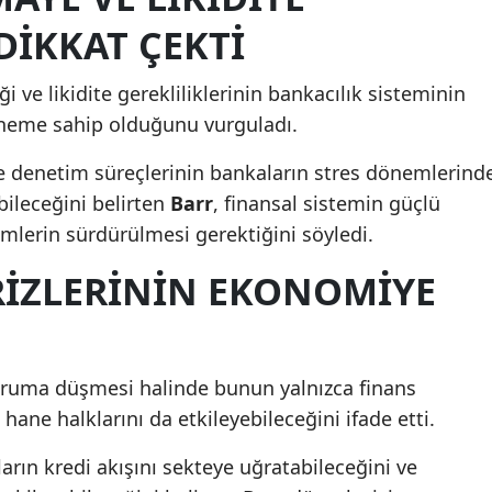
DIKKAT ÇEKTI
Malatya
Manisa
iği ve likidite gerekliliklerinin bankacılık sisteminin
 öneme sahip olduğunu vurguladı.
Kahramanmaraş
Mardin
ve denetim süreçlerinin bankaların stres dönemlerind
abileceğini belirten
Barr
, finansal sistemin güçlü
Muğla
mlerin sürdürülmesi gerektiğini söyledi.
Muş
RIZLERININ EKONOMIYE
Nevşehir
Niğde
 duruma düşmesi halinde bunun yalnızca finans
Ordu
 hane halklarını da etkileyebileceğini ifade etti.
Rize
arın kredi akışını sekteye uğratabileceğini ve
Sakarya