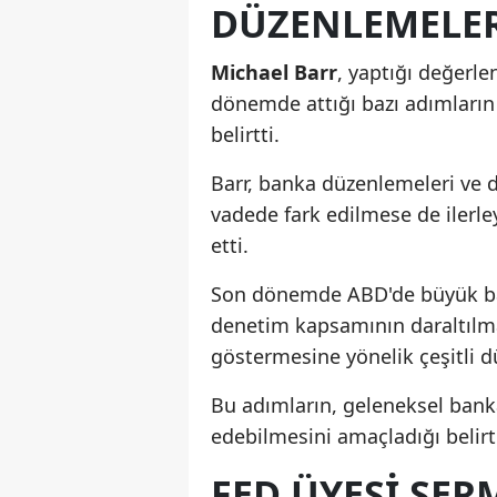
DÜZENLEMELERI
Michael
Barr
, yaptığı değerl
dönemde attığı bazı adımların
belirtti.
Barr, banka düzenlemeleri ve 
vadede fark edilmese de ilerle
etti.
Son dönemde ABD'de büyük ban
denetim kapsamının daraltılma
göstermesine yönelik çeşitli 
Bu adımların, geleneksel banka
edebilmesini amaçladığı belirti
FED ÜYESI SER