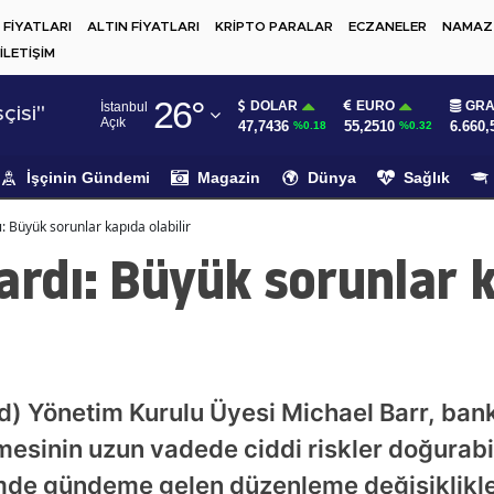
 FİYATLARI
ALTIN FİYATLARI
KRİPTO PARALAR
ECZANELER
NAMAZ 
İLETİŞİM
Adana
26
°
DOLAR
EURO
GRA
İstanbul
Adıyaman
çisi"
Açık
47,7436
55,2510
6.660,
%0.18
%0.32
Afyonkarahisar
İşçinin Gündemi
Magazin
Dünya
Sağlık
Ağrı
: Büyük sorunlar kapıda olabilir
Amasya
ardı: Büyük sorunlar 
Ankara
Antalya
Artvin
) Yönetim Kurulu Üyesi Michael Barr, bank
Aydın
esinin uzun vadede ciddi riskler doğurabi
Balıkesir
mde gündeme gelen düzenleme değişiklikle