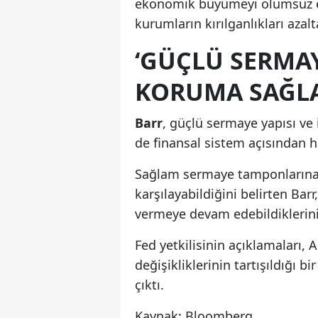
ekonomik büyümeyi olumsuz etk
kurumların kırılganlıkları azalt
‘GÜÇLÜ SERMAY
KORUMA SAĞLA
Barr
, güçlü sermaye yapısı ve
de finansal sistem açısından h
Sağlam sermaye tamponlarına 
karşılayabildiğini belirten Ba
vermeye devam edebildiklerini 
Fed yetkilisinin açıklamaları,
değişikliklerinin tartışıldığı 
çıktı.
Kaynak: Bloomberg