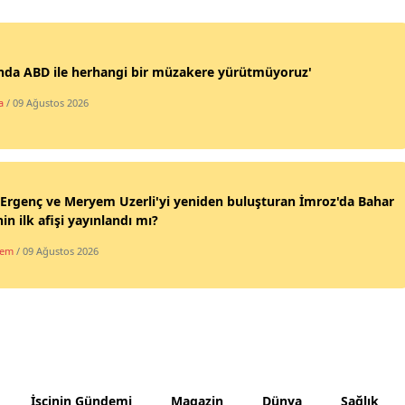
Yozgat
Zonguldak
nda ABD ile herhangi bir müzakere yürütmüyoruz'
a
/ 09 Ağustos 2026
Aksaray
Bayburt
Karaman
 Ergenç ve Meryem Uzerli'yi yeniden buluşturan İmroz'da Bahar
Kırıkkale
nin ilk afişi yayınlandı mı?
dem
/ 09 Ağustos 2026
Batman
Şırnak
Bartın
Ardahan
İşçinin Gündemi
Magazin
Dünya
Sağlık
Iğdır