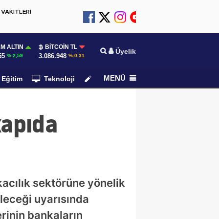
VAKİTLERİ
M ALTIN
BITCOIN TL
Üyelik
55
3.086.948
% 2,59
%-0.31
MENÜ
Eğitim
Teknoloji
Köşe Yazarları
kapıda
acılık sektörüne yönelik
leceği uyarısında
rinin bankaların