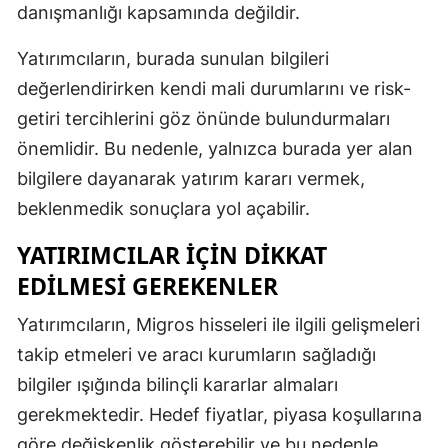
danışmanlığı kapsamında değildir.
Malatya
Yatırımcıların, burada sunulan bilgileri
Manisa
değerlendirirken kendi mali durumlarını ve risk-
Kahramanm
getiri tercihlerini göz önünde bulundurmaları
önemlidir. Bu nedenle, yalnızca burada yer alan
Mardin
bilgilere dayanarak yatırım kararı vermek,
Muğla
beklenmedik sonuçlara yol açabilir.
Muş
YATIRIMCILAR İÇIN DIKKAT
Nevşehir
EDILMESI GEREKENLER
Niğde
Yatırımcıların, Migros hisseleri ile ilgili gelişmeleri
takip etmeleri ve aracı kurumların sağladığı
Ordu
bilgiler ışığında bilinçli kararlar almaları
Rize
gerekmektedir. Hedef fiyatlar, piyasa koşullarına
Sakarya
göre değişkenlik gösterebilir ve bu nedenle