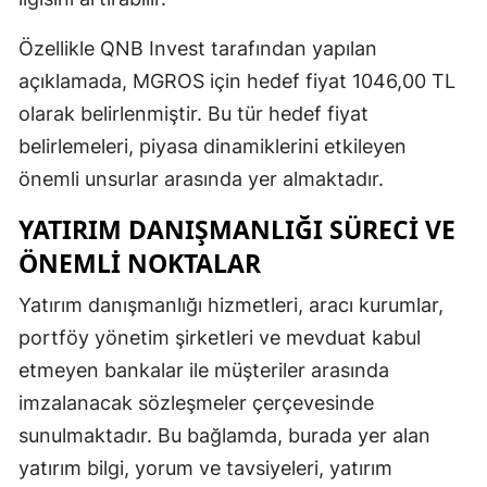
Mersin
Özellikle QNB Invest tarafından yapılan
İstanbul
açıklamada, MGROS için hedef fiyat 1046,00 TL
olarak belirlenmiştir. Bu tür hedef fiyat
İzmir
belirlemeleri, piyasa dinamiklerini etkileyen
Kars
önemli unsurlar arasında yer almaktadır.
Kastamonu
YATIRIM DANIŞMANLIĞI SÜRECI VE
Kayseri
ÖNEMLI NOKTALAR
Kırklareli
Yatırım danışmanlığı hizmetleri, aracı kurumlar,
portföy yönetim şirketleri ve mevduat kabul
Kırşehir
etmeyen bankalar ile müşteriler arasında
Kocaeli
imzalanacak sözleşmeler çerçevesinde
Konya
sunulmaktadır. Bu bağlamda, burada yer alan
yatırım bilgi, yorum ve tavsiyeleri, yatırım
Kütahya