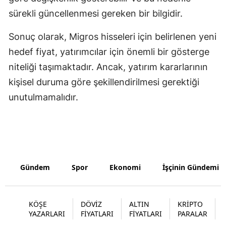
sürekli güncellenmesi gereken bir bilgidir.
Samsun
Sonuç olarak, Migros hisseleri için belirlenen yeni
Siirt
hedef fiyat, yatırımcılar için önemli bir gösterge
Sinop
niteliği taşımaktadır. Ancak, yatırım kararlarının
Sivas
kişisel duruma göre şekillendirilmesi gerektiği
unutulmamalıdır.
Tekirdağ
Tokat
Trabzon
Tunceli
Gündem
Spor
Ekonomi
İşçinin Gündemi
Şanlıurfa
Uşak
KÖŞE
DÖVİZ
ALTIN
KRİPTO
YAZARLARI
FİYATLARI
FİYATLARI
PARALAR
Van