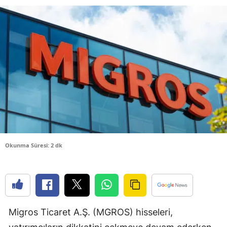
Bilecik
Bingöl
Bitlis
Bolu
Burdur
Bursa
Çanakkale
Okunma Süresi: 2 dk
Çankırı
Çorum
Denizli
Migros Ticaret A.Ş. (MGROS) hisseleri,
Diyarbakır