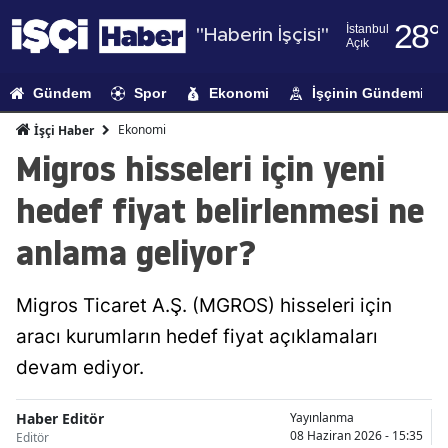
28
°
İstanbul
"Haberin İşçisi"
Açık
Adana
Gündem
Spor
Ekonomi
İşçinin Gündemi
Adıyaman
Ekonomi
İşçi Haber
Afyonkarahi
Migros hisseleri için yeni
Ağrı
hedef fiyat belirlenmesi ne
Amasya
anlama geliyor?
Ankara
Migros Ticaret A.Ş. (MGROS) hisseleri için
Antalya
aracı kurumların hedef fiyat açıklamaları
Artvin
devam ediyor.
Aydın
Haber Editör
Yayınlanma
Balıkesir
08 Haziran 2026 - 15:35
Editör