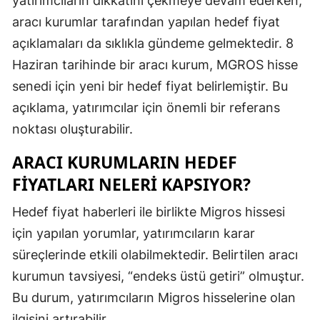
yatırımcıların dikkatini çekmeye devam ederken,
Edirne
aracı kurumlar tarafından yapılan hedef fiyat
açıklamaları da sıklıkla gündeme gelmektedir. 8
Elazığ
Haziran tarihinde bir aracı kurum, MGROS hisse
Erzincan
senedi için yeni bir hedef fiyat belirlemiştir. Bu
Erzurum
açıklama, yatırımcılar için önemli bir referans
noktası oluşturabilir.
Eskişehir
ARACI KURUMLARIN HEDEF
Gaziantep
FIYATLARI NELERI KAPSIYOR?
Giresun
Hedef fiyat haberleri ile birlikte Migros hissesi
Gümüşhan
için yapılan yorumlar, yatırımcıların karar
Hakkari
süreçlerinde etkili olabilmektedir. Belirtilen aracı
kurumun tavsiyesi, “endeks üstü getiri” olmuştur.
Hatay
Bu durum, yatırımcıların Migros hisselerine olan
Isparta
ilgisini artırabilir.