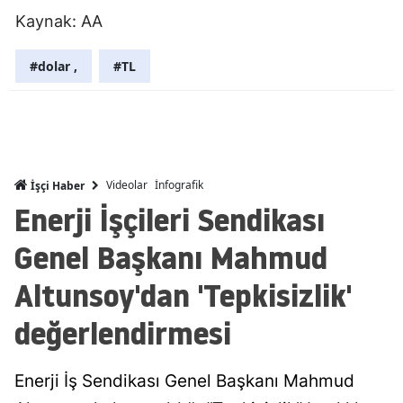
Kaynak: AA
Malatya
Manisa
#dolar ,
#TL
Kahramanm
Mardin
Muğla
Videolar
İnfografik
İşçi Haber
Enerji İşçileri Sendikası
Muş
Genel Başkanı Mahmud
Nevşehir
Altunsoy'dan 'Tepkisizlik'
Niğde
değerlendirmesi
Ordu
Rize
Enerji İş Sendikası Genel Başkanı Mahmud
Sakarya