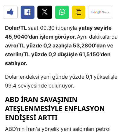
Edirne
Elazığ
Dolar/TL
saat 09.30 itibarıyla
yatay seyirle
Erzincan
45,9040'dan işlem görüyor.
Aynı dakikalarda
Erzurum
avro/TL yüzde 0,2 azalışla 53,2800'dan ve
sterlin/TL yüzde 0,2 düşüşle 61,5150'den
Eskişehir
satılıyor.
Gaziantep
Dolar endeksi yeni günde yüzde 0,1 yükselişle
Giresun
99,4 seviyesinde bulunuyor.
Gümüşhan
ABD IRAN SAVAŞININ
Hakkari
ATEŞLENMESIYLE ENFLASYON
ENDIŞESI ARTTI
Hatay
Isparta
ABD'nin İran'a yönelik yeni saldırıları petrol