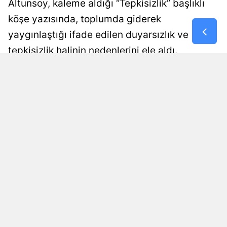
Altunsoy, kaleme aldığı “Tepkisizlik” başlıklı
Samsun
köşe yazısında, toplumda giderek
yaygınlaştığı ifade edilen duyarsızlık ve
Siirt
tepkisizlik halinin nedenlerini ele aldı.
Sinop
Altunsoy, insanların yaşanan olaylar
Sivas
karşısında sessiz kalmasının yalnızca
umursamazlıkla açıklanamayacağını
Tekirdağ
belirterek, psikolojik ve toplumsal etkenlere
Tokat
dikkat çekti.
Trabzon
Haber Editör
Yayınlanma
Tunceli
08 Ağustos 2026 - 18:03
Editör
Şanlıurfa
Uşak
Van