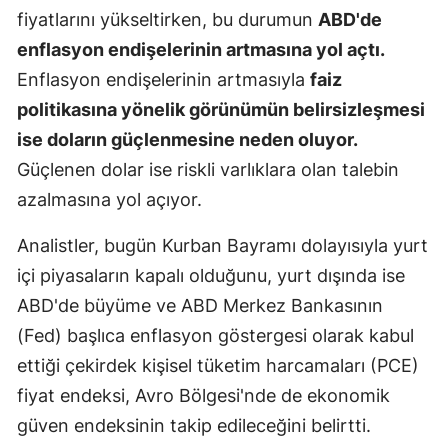
fiyatlarını yükseltirken, bu durumun
ABD'de
Mersin
enflasyon endişelerinin artmasına yol açtı.
İstanbul
Enflasyon endişelerinin artmasıyla
faiz
politikasına yönelik görünümün belirsizleşmesi
İzmir
ise doların güçlenmesine neden oluyor.
Kars
Güçlenen dolar ise riskli varlıklara olan talebin
Kastamonu
azalmasına yol açıyor.
Kayseri
Analistler, bugün Kurban Bayramı dolayısıyla yurt
Kırklareli
içi piyasaların kapalı olduğunu, yurt dışında ise
ABD'de büyüme ve ABD Merkez Bankasının
Kırşehir
(Fed) başlıca enflasyon göstergesi olarak kabul
Kocaeli
ettiği çekirdek kişisel tüketim harcamaları (PCE)
fiyat endeksi, Avro Bölgesi'nde de ekonomik
Konya
güven endeksinin takip edileceğini belirtti.
Kütahya