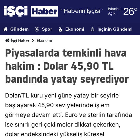
26
°
İstanbul
"Haberin İşçisi"
Açık
Adana
Gündem
Spor
Ekonomi
İşçinin Gündemi
Adıyaman
Ekonomi
İşçi Haber
Afyonkarahi
Piyasalarda temkinli hava
Ağrı
hakim : Dolar 45,90 TL
Amasya
bandında yatay seyrediyor
Ankara
Dolar/TL kuru yeni güne yatay bir seyirle
Antalya
başlayarak 45,90 seviyelerinde işlem
Artvin
görmeye devam etti. Euro ve sterlin tarafında
Aydın
ise sınırlı geri çekilmeler dikkat çekerken,
dolar endeksindeki yükseliş küresel
Balıkesir