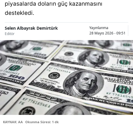
piyasalarda doların güç kazanmasını
Bilecik
destekledi.
Bingöl
Selen Albayrak Demirtürk
Yayınlanma
Bitlis
28 Mayıs 2026 - 09:51
Editör
Bolu
Burdur
Bursa
Çanakkale
Çankırı
Çorum
Denizli
KAYNAK: AA
Okunma Süresi: 1 dk
Diyarbakır