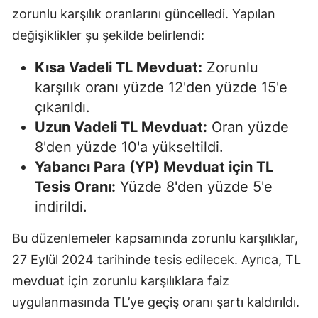
zorunlu karşılık oranlarını güncelledi. Yapılan
Edirne
değişiklikler şu şekilde belirlendi:
Elazığ
Kısa Vadeli TL Mevduat:
Zorunlu
Erzincan
karşılık oranı yüzde 12'den yüzde 15'e
Erzurum
çıkarıldı.
Uzun Vadeli TL Mevduat:
Oran yüzde
Eskişehir
8'den yüzde 10'a yükseltildi.
Gaziantep
Yabancı Para (YP) Mevduat için TL
Tesis Oranı:
Yüzde 8'den yüzde 5'e
Giresun
indirildi.
Gümüşhan
Bu düzenlemeler kapsamında zorunlu karşılıklar,
Hakkari
27 Eylül 2024 tarihinde tesis edilecek. Ayrıca, TL
Hatay
mevduat için zorunlu karşılıklara faiz
uygulanmasında TL’ye geçiş oranı şartı kaldırıldı.
Isparta