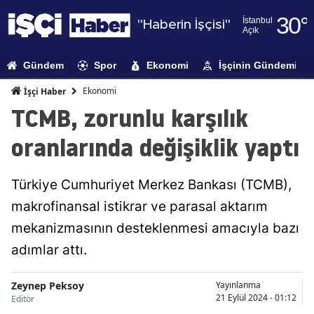
30
°
İstanbul
"Haberin İşçisi"
Açık
Adana
Gündem
Spor
Ekonomi
İşçinin Gündemi
Adıyaman
Ekonomi
İşçi Haber
Afyonkarahi
TCMB, zorunlu karşılık
Ağrı
oranlarında değişiklik yaptı
Amasya
Türkiye Cumhuriyet Merkez Bankası (TCMB),
Ankara
makrofinansal istikrar ve parasal aktarım
Antalya
mekanizmasının desteklenmesi amacıyla bazı
Artvin
adımlar attı.
Aydın
Zeynep Peksoy
Yayınlanma
21 Eylül 2024 - 01:12
Editör
Balıkesir