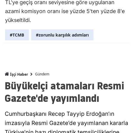
TL'ye geçiş oranı seviyesine göre uygulanan
Mersin
azami komisyon oranı ise yüzde 5'ten yüzde 8'e
yükseltildi.
İstanbul
İzmir
#TCMB
#zorunlu karşılık adımları
Kars
Kastamonu
Kayseri
Gündem
İşçi Haber
Büyükelçi atamaları Resmi
Kırklareli
Kırşehir
Gazete'de yayımlandı
Kocaeli
Cumhurbaşkanı Recep Tayyip Erdoğan’ın
Konya
imzasıyla Resmi Gazete’de yayımlanan kararla
Kütahya
Türkiye’nin bazı diplomatik temsilciliklerine