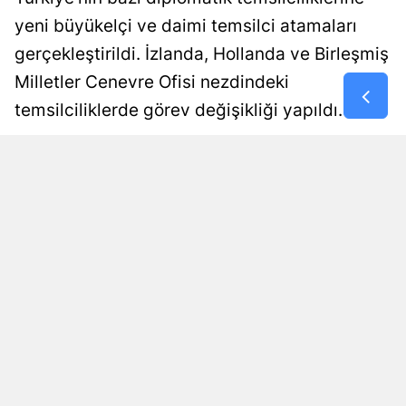
yeni büyükelçi ve daimi temsilci atamaları
Malatya
gerçekleştirildi. İzlanda, Hollanda ve Birleşmiş
Manisa
Milletler Cenevre Ofisi nezdindeki
Kahramanm
temsilciliklerde görev değişikliği yapıldı.
Mardin
Damla Eroğlu
Yayınlanma
09 Ağustos 2026 - 00:24
Editör
Muğla
Muş
Nevşehir
Niğde
Ordu
Rize
Sakarya