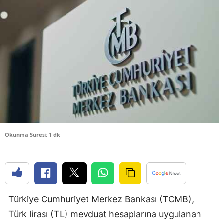
Bilecik
Bingöl
Bitlis
Bolu
Burdur
Bursa
Çanakkale
Okunma Süresi: 1 dk
Çankırı
Çorum
Denizli
Türkiye Cumhuriyet Merkez Bankası (TCMB),
Diyarbakır
Türk lirası (TL) mevduat hesaplarına uygulanan