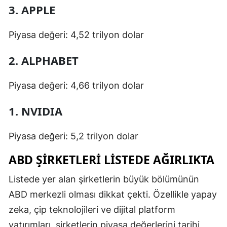
3. APPLE
Yozgat
Piyasa değeri: 4,52 trilyon dolar
Zonguldak
2. ALPHABET
Aksaray
Bayburt
Piyasa değeri: 4,66 trilyon dolar
Karaman
1. NVIDIA
Kırıkkale
Piyasa değeri: 5,2 trilyon dolar
Batman
ABD ŞIRKETLERI LISTEDE AĞIRLIKTA
Şırnak
Listede yer alan şirketlerin büyük bölümünün
Bartın
ABD merkezli olması dikkat çekti. Özellikle yapay
Ardahan
zeka, çip teknolojileri ve dijital platform
yatırımları, şirketlerin piyasa değerlerini tarihi
Iğdır