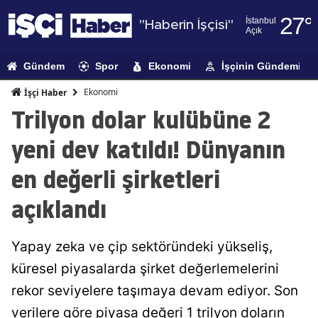
27
°
İstanbul
"Haberin İşçisi"
Açık
Adana
Gündem
Spor
Ekonomi
İşçinin Gündemi
Adıyaman
Ekonomi
İşçi Haber
Afyonkarahi
Trilyon dolar kulübüne 2
Ağrı
yeni dev katıldı! Dünyanın
Amasya
en değerli şirketleri
Ankara
açıklandı
Antalya
Yapay zeka ve çip sektöründeki yükseliş,
Artvin
küresel piyasalarda şirket değerlemelerini
Aydın
rekor seviyelere taşımaya devam ediyor. Son
Balıkesir
verilere göre piyasa değeri 1 trilyon doların