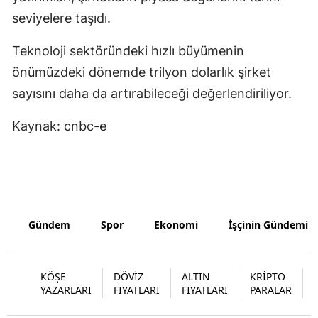
seviyelere taşıdı.
Yalova
Teknoloji sektöründeki hızlı büyümenin
Karabük
önümüzdeki dönemde trilyon dolarlık şirket
Kilis
sayısını daha da artırabileceği değerlendiriliyor.
Osmaniye
Kaynak: cnbc-e
Düzce
Gündem
Spor
Ekonomi
İşçinin Gündemi
KÖŞE
DÖVİZ
ALTIN
KRİPTO
YAZARLARI
FİYATLARI
FİYATLARI
PARALAR