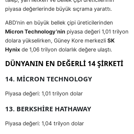
Mersin
piyasa değerlerinde büyük sıçrama yarattı.
İstanbul
ABD’nin en büyük bellek çipi üreticilerinden
Micron Technology’nin
piyasa değeri 1,01 trilyon
İzmir
dolara yükselirken, Güney Kore merkezli
SK
Kars
Hynix
de 1,06 trilyon dolarlık değere ulaştı.
Kastamonu
DÜNYANIN EN DEĞERLI 14 ŞIRKETI
Kayseri
14. MICRON TECHNOLOGY
Kırklareli
Piyasa değeri: 1,01 trilyon dolar
Kırşehir
Kocaeli
13. BERKSHIRE HATHAWAY
Konya
Piyasa değeri: 1,04 trilyon dolar
Kütahya