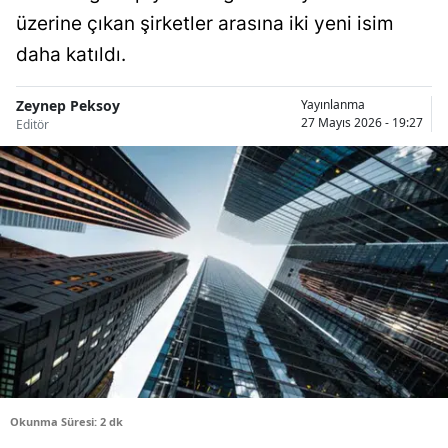
üzerine çıkan şirketler arasına iki yeni isim
Bilecik
daha katıldı.
Bingöl
Bitlis
Zeynep Peksoy
Yayınlanma
27 Mayıs 2026 - 19:27
Editör
Bolu
Burdur
Bursa
Çanakkale
Çankırı
Çorum
Denizli
Okunma Süresi: 2 dk
Diyarbakır