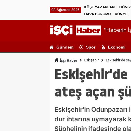
KÖŞE YAZARLARI
DÖVİZ
08 Ağustos 2026
HAVA DURUMU
KÜNYE
"Haberin İş
Gündem
Spor
Ekonomi
Eskişehir
Eskişehir'de se
İşçi Haber
Eskişehir'de
ateş açan şü
Eskişehir'in Odunpazarı 
dur ihtarına uymayarak k
Şüphelinin ifadesinde ol