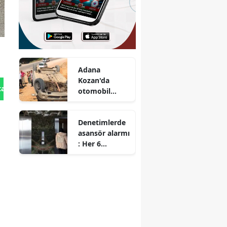
Adana
Kozan'da
tan Gönder
otomobil
devrildi : 1'i
çocuk 6 yaralı
Denetimlerde
asansör alarmı
: Her 6
asansörden
biri uygunsuz