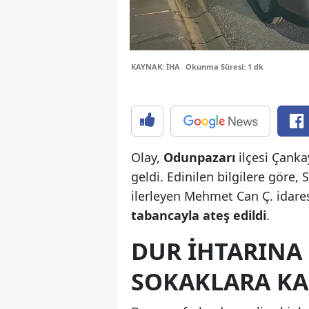
KAYNAK: İHA
Okunma Süresi: 1 dk
Olay,
Odunpazarı
ilçesi Çank
geldi. Edinilen bilgilere göre
ilerleyen Mehmet Can Ç. idare
tabancayla ateş edildi
.
DUR IHTARINA
SOKAKLARA KA