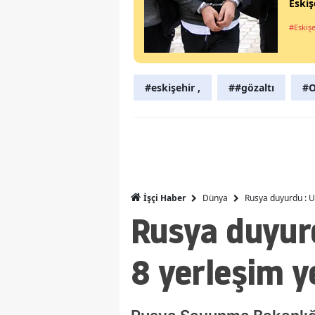
Eskiş
#Eskiş
#eskişehir ,
##gözaltı
#O
Dünya
Rusya duyurdu : Uk
İşçi Haber
Rusya duyur
8 yerleşim ye