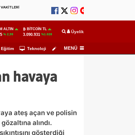
VAKİTLERİ
M ALTIN
BITCOIN TL
Üyelik
55
3.090.931
% 2,59
%1.028
MENÜ
Eğitim
Teknoloji
Köşe Yazarları
tan havaya
vaya ateş açan ve polisin
özaltına alındı.
ıkıntısını gösterdiği