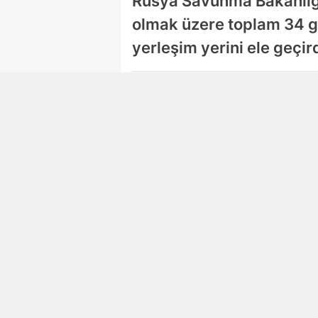
Rusya Savunma Bakanlığı
olmak üzere toplam 34 ge
yerleşim yerini ele geçird
Damla Eroğlu
Editör