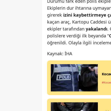
Durumu fark eden polis ekipler
Ekiplerin dur ihtarına uymaya
girerek
izini kaybettirmeye ça
kaçan araç, Kartopu Caddesi 
ekipler tarafından
yakalandı
.
polislere verdiği ilk beyanda "
öğrenildi. Olayla ilgili inceleme
Kaynak: İHA
Kocae
#Kocae