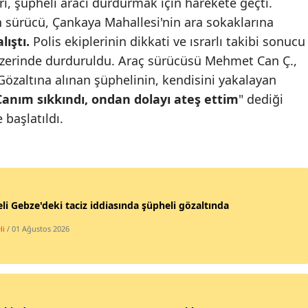
i, şüpheli aracı durdurmak için harekete geçti.
Mersin
n sürücü, Çankaya Mahallesi'nin ara sokaklarına
lıştı.
Polis ekiplerinin dikkati ve ısrarlı takibi sonucu
İstanbul
üzerinde durduruldu. Araç sürücüsü Mehmet Can Ç.,
İzmir
 Gözaltına alınan şüphelinin, kendisini yakalayan
Canım sıkkındı, ondan dolayı ateş ettim
" dediği
Kars
 başlatıldı.
Kastamonu
Kayseri
Kırklareli
li Gebze'deki taciz iddiasında şüpheli gözaltında
Kırşehir
li
/ 01 Ağustos 2026
Kocaeli
Konya
Kütahya