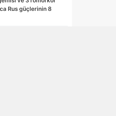
gemisi ve 3 römorkör
ca Rus güçlerinin 8
Abone Ol