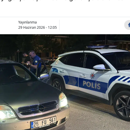
Bilecik
Bingöl
Yayınlanma
29 Haziran 2026 - 12:05
Bitlis
Bolu
Burdur
Bursa
Çanakkale
Çankırı
Çorum
Denizli
Diyarbakır