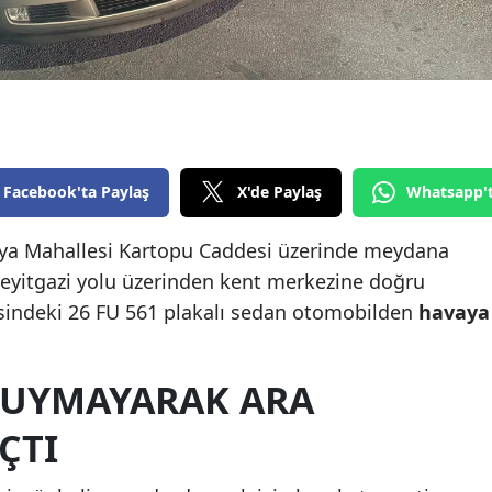
Edirne
Elazığ
Erzincan
Erzurum
Facebook'ta Paylaş
X'de Paylaş
Whatsapp'
Eskişehir
aya Mahallesi Kartopu Caddesi üzerinde meydana
Gaziantep
, Seyitgazi yolu üzerinden kent merkezine doğru
Giresun
sindeki 26 FU 561 plakalı sedan otomobilden
havaya
Gümüşhane
 UYMAYARAK ARA
Hakkari
Hatay
ÇTI
Isparta