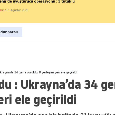
ehir'de uyuşturucu operasyonu : 5 tutuklu
Malatya
ehir
/ 01 Ağustos 2026
Manisa
Kahramanmaraş
dunpazarı
Mardin
Muğla
Muş
Nevşehir
rayna’da 34 gemi vuruldu, 8 yerleşim yeri ele geçirildi
du : Ukrayna’da 34 ge
Niğde
Ordu
ri ele geçirildi
Rize
Sakarya