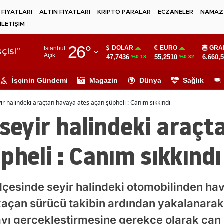
 FİYATLARI
ALTIN FİYATLARI
KRİPTO PARALAR
ECZANELER
NAMAZ 
İLETİŞİM
Adana
26
°
DOLAR
EURO
GRA
İstanbul
Adıyaman
çisi"
Açık
47,7436
55,2510
6.660,
%0.18
%0.32
Afyonkarahisar
İşçinin Gündemi
Magazin
Dünya
Sağlık
Ağrı
yir halindeki araçtan havaya ateş açan şüpheli : Canım sıkkındı
Amasya
 seyir halindeki araç
Ankara
pheli : Canım sıkkındı
Antalya
Artvin
ilçesinde seyir halindeki otomobilinden ha
Aydın
açan sürücü takibin ardından yakalanarak g
Balıkesir
ayı gerçekleştirmesine gerekçe olarak can s