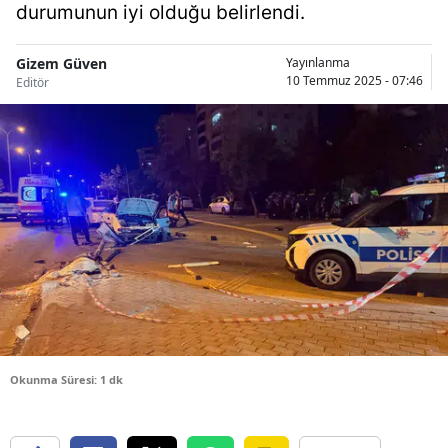
durumunun iyi olduğu belirlendi.
Bilecik
Bingöl
Gizem Güven
Yayınlanma
10 Temmuz 2025 - 07:46
Editör
Bitlis
Bolu
Burdur
Bursa
Çanakkale
Çankırı
Çorum
Okunma Süresi: 1 dk
Denizli
Diyarbakır