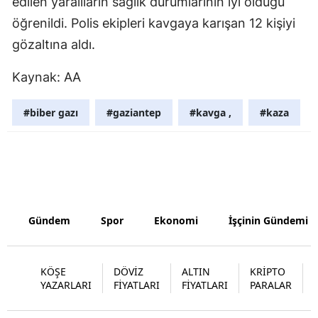
edilen yaralıların sağlık durumlarının iyi olduğu
Malatya
öğrenildi. Polis ekipleri kavgaya karışan 12 kişiyi
gözaltına aldı.
Manisa
Kaynak: AA
Kahramanm
Mardin
#biber gazı
#gaziantep
#kavga ,
#kaza
Muğla
Muş
Nevşehir
Gündem
Spor
Ekonomi
İşçinin Gündemi
Niğde
Ordu
KÖŞE
DÖVİZ
ALTIN
KRİPTO
Rize
YAZARLARI
FİYATLARI
FİYATLARI
PARALAR
Sakarya