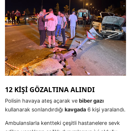
Mersin
İstanbul
İzmir
Kars
Kastamonu
Kayseri
Kırklareli
12 KIŞI GÖZALTINA ALINDI
Kırşehir
Polisin havaya ateş açarak ve
biber gazı
Kocaeli
kullanarak sonlandırdığı
kavgada
6 kişi yaralandı.
Konya
Ambulanslarla kentteki çeşitli hastanelere sevk
Kütahya