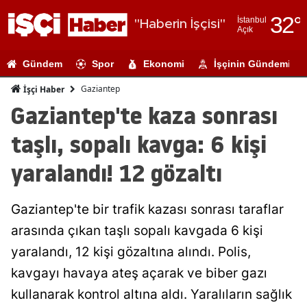
32
°
İstanbul
"Haberin İşçisi"
Açık
Adana
Gündem
Spor
Ekonomi
İşçinin Gündemi
Adıyaman
Gaziantep
İşçi Haber
Afyonkarahi
Gaziantep'te kaza sonrası
Ağrı
taşlı, sopalı kavga: 6 kişi
Amasya
yaralandı! 12 gözaltı
Ankara
Gaziantep'te bir trafik kazası sonrası taraflar
Antalya
arasında çıkan taşlı sopalı kavgada 6 kişi
Artvin
yaralandı, 12 kişi gözaltına alındı. Polis,
Aydın
kavgayı havaya ateş açarak ve biber gazı
kullanarak kontrol altına aldı. Yaralıların sağlık
Balıkesir