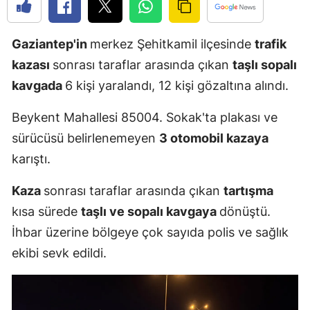
Edirne
Gaziantep'in
merkez Şehitkamil ilçesinde
trafik
Elazığ
kazası
sonrası taraflar arasında çıkan
taşlı sopalı
Erzincan
kavgada
6 kişi yaralandı, 12 kişi gözaltına alındı.
Erzurum
Beykent Mahallesi 85004. Sokak'ta plakası ve
Eskişehir
sürücüsü belirlenemeyen
3 otomobil kazaya
karıştı.
Gaziantep
Giresun
Kaza
sonrası taraflar arasında çıkan
tartışma
kısa sürede
taşlı ve sopalı kavgaya
dönüştü.
Gümüşhan
İhbar üzerine bölgeye çok sayıda polis ve sağlık
Hakkari
ekibi sevk edildi.
Hatay
Isparta