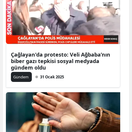
Samsun
Siirt
Sinop
Sivas
Çağlayan'da protesto: Veli Ağbaba’nın
Tekirdağ
biber gazı tepkisi sosyal medyada
gündem oldu
Tokat
Gündem
31 Ocak 2025
Trabzon
Tunceli
Şanlıurfa
Uşak
Van