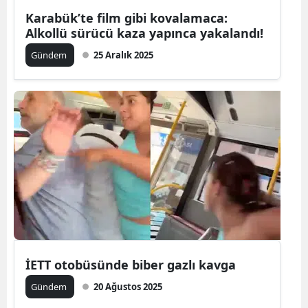
Karabük’te film gibi kovalamaca:
Mersin
Alkollü sürücü kaza yapınca yakalandı!
İstanbul
Gündem
25 Aralık 2025
İzmir
Kars
Kastamonu
Kayseri
Kırklareli
Kırşehir
Kocaeli
İETT otobüsünde biber gazlı kavga
Konya
Gündem
20 Ağustos 2025
Kütahya