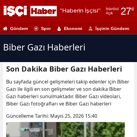
27
°
İstanbul
"Haberin İşçisi"
Açık
Adana
Gündem
Spor
Ekonomi
İşçinin Gündemi
Adıyaman
Afyonkarahi
Biber Gazı Haberleri
Ağrı
Son Dakika Biber Gazı Haberleri
Amasya
Ankara
Bu sayfada güncel gelişmeleri takip edenler için Biber
Gazı ile ilgili en son gelişmeler ve son dakika Biber
Antalya
Gazı haberleri sunulmaktadır. Biber Gazı videoları,
Biber Gazı fotoğrafları ve Biber Gazı haberleri
Artvin
Güncelleme Tarihi:
Mayıs 25, 2026 15:40
Aydın
Balıkesir