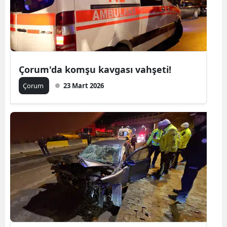
Edirne
Elazığ
Erzincan
Çorum'da komşu kavgası vahşeti!
Erzurum
Çorum
23 Mart 2026
Eskişehir
Gaziantep
Giresun
Gümüşhan
Hakkari
Hatay
Isparta