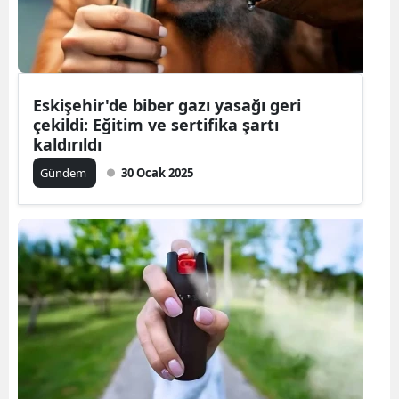
Yozgat
Zonguldak
Eskişehir'de biber gazı yasağı geri
Aksaray
çekildi: Eğitim ve sertifika şartı
kaldırıldı
Bayburt
Gündem
30 Ocak 2025
Karaman
Kırıkkale
Batman
Şırnak
Bartın
Ardahan
Iğdır