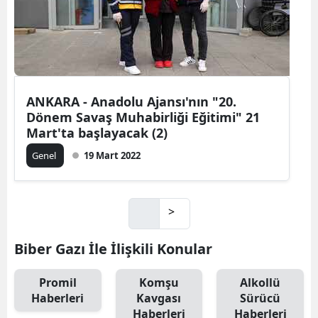
ANKARA - Anadolu Ajansı'nın "20.
Dönem Savaş Muhabirliği Eğitimi" 21
Mart'ta başlayacak (2)
Genel
19 Mart 2022
>
Biber Gazı İle İlişkili Konular
Promil
Komşu
Alkollü
Haberleri
Kavgası
Sürücü
Haberleri
Haberleri