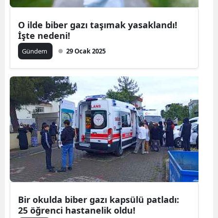
Yalova
O ilde biber gazı taşımak yasaklandı!
İşte nedeni!
Karabük
Gündem
29 Ocak 2025
Kilis
Osmaniye
Düzce
Bir okulda biber gazı kapsülü patladı:
25 öğrenci hastanelik oldu!