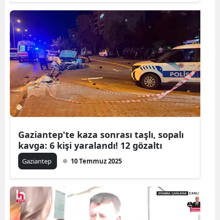
Malatya
Manisa
Kahramanm
Mardin
Muğla
Muş
Gaziantep'te kaza sonrası taşlı, sopalı
Nevşehir
kavga: 6 kişi yaralandı! 12 gözaltı
Niğde
Gaziantep
10 Temmuz 2025
Ordu
Rize
Sakarya