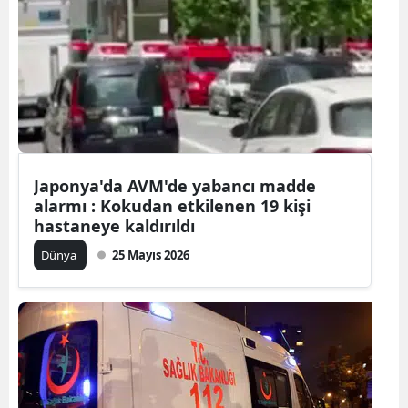
Bilecik
Bingöl
Bitlis
Bolu
Burdur
Japonya'da AVM'de yabancı madde
alarmı : Kokudan etkilenen 19 kişi
Bursa
hastaneye kaldırıldı
Çanakkale
Dünya
25 Mayıs 2026
Çankırı
Çorum
Denizli
Diyarbakır