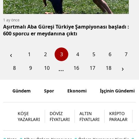
1 ay önce
Aşırtmalı Aba Güreşi Türkiye Şampiyonası başladı :
600 sporcu er meydanına çıktı
‹
1
2
3
4
5
6
7
...
›
8
9
10
16
17
18
Gündem
Spor
Ekonomi
İşçinin Gündemi
KÖŞE
DÖVİZ
ALTIN
KRİPTO
YAZARLARI
FİYATLARI
FİYATLARI
PARALAR