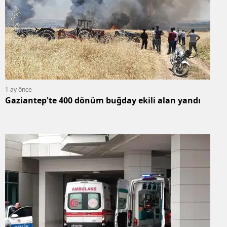
Samsun
Siirt
Sinop
Sivas
1 ay önce
Gaziantep'te 400 dönüm buğday ekili alan yandı
Tekirdağ
Tokat
Trabzon
Tunceli
Şanlıurfa
Uşak
Van