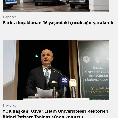
Yozgat
1 ay önce
Zonguldak
Parkta bıçaklanan 16 yaşındaki çocuk ağır yaralandı
Aksaray
Bayburt
Karaman
Kırıkkale
Batman
Şırnak
Bartın
1 ay önce
Ardahan
YÖK Başkanı Özvar, İslam Üniversiteleri Rektörleri
Birinci İstişare Toplantısı'nda konuştu
Iğdır