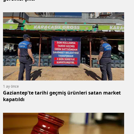
Bilecik
Bingöl
Bitlis
Bolu
Burdur
Bursa
Çanakkale
1 ay önce
Gaziantep'te tarihi geçmiş ürünleri satan market
Çankırı
kapatıldı
Çorum
Denizli
Diyarbakır