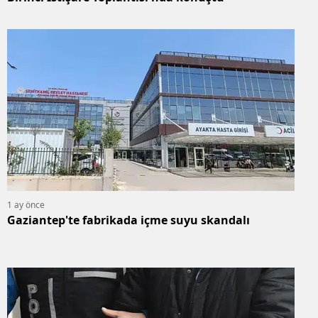
Yalova
Karabük
Kilis
Osmaniye
Düzce
1 ay önce
Gaziantep'te fabrikada içme suyu skandalı