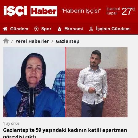
27
°
İstanbul
"Haberin İşçisi"
Kapalı
Adana
Gündem
Spor
Ekonomi
İşçinin Gündemi
Adıyaman
/
Yerel Haberler
/
Gaziantep
Afyonkarahi
Ağrı
Amasya
Ankara
Antalya
Artvin
Aydın
1 ay önce
Gaziantep'te 59 yaşındaki kadının katili apartman
Balıkesir
görevlisi çıktı