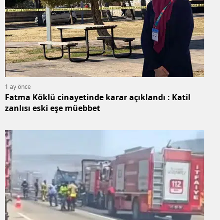
1 ay önce
Fatma Köklü cinayetinde karar açıklandı : Katil
zanlısı eski eşe müebbet