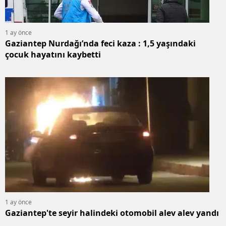
Mersin
1 ay önce
İstanbul
Gaziantep Nurdağı’nda feci kaza : 1,5 yaşındaki
çocuk hayatını kaybetti
İzmir
Kars
Kastamonu
Kayseri
Kırklareli
Kırşehir
Kocaeli
Konya
1 ay önce
Gaziantep'te seyir halindeki otomobil alev alev yandı
Kütahya