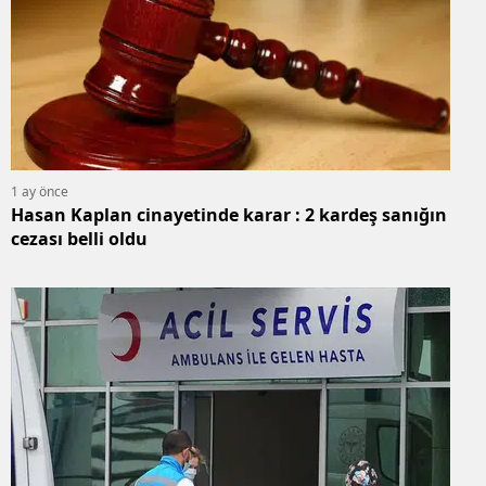
Edirne
Elazığ
Erzincan
Erzurum
1 ay önce
Eskişehir
Hasan Kaplan cinayetinde karar : 2 kardeş sanığın
cezası belli oldu
Gaziantep
Giresun
Gümüşhan
Hakkari
Hatay
Isparta