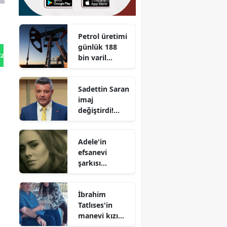
Petrol üretimi
günlük 188
tan Gönder
bin varil
artırılacak
Sadettin Saran
imaj
değiştirdi!
Yeni hali
sosyal
Adele'in
medyada
efsanevi
yankı
şarkısı
uyandırdı
Hello'nun
hikayesi
İbrahim
nedir?
Tatlıses'in
Hello'yu kim
manevi kızı
yazdı?
Didem Carus