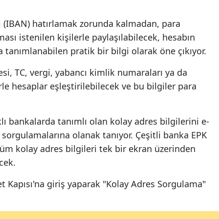
Mersin
ı (IBAN) hatırlamak zorunda kalmadan, para
İstanbul
ı istenilen kişilerle paylaşılabilecek, hesabın
anımlanabilen pratik bir bilgi olarak öne çıkıyor.
İzmir
si, TC, vergi, yabancı kimlik numaraları ya da
Kars
le hesaplar eşleştirilebilecek ve bu bilgiler para
Kastamonu
Kayseri
lı bankalarda tanımlı olan kolay adres bilgilerini e-
Kırklareli
a sorgulamalarına olanak tanıyor. Çeşitli banka EPK
m kolay adres bilgileri tek bir ekran üzerinden
Kırşehir
cek.
Kocaeli
t Kapısı'na giriş yaparak "Kolay Adres Sorgulama"
Konya
Kütahya