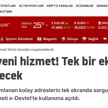
 FİYATLARI
ALTIN FİYATLARI
KRİPTO PARALAR
ECZANELER
NAMAZ 
İLETİŞİM
Adana
25
°
DOLAR
EURO
GRA
İstanbul
Adıyaman
çisi"
Açık
47,6841
55,0313
6.533,
%0.11
%-0.02
Afyonkarahisar
İşçinin Gündemi
Magazin
Dünya
Sağlık
Ağrı
izmet! Tek bir ekrandan sorgulanabilecek
Amasya
yeni hizmet! Tek bir 
Ankara
lecek
Antalya
Artvin
ımlanan kolay adreslerin tek ekranda sorgu
Aydın
i e-Devlet'te kullanıma açıldı.
Balıkesir