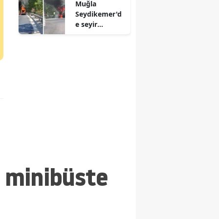
Muğla
Seydikemer'd
e seyir
halindeki
otomobil bir
anda alev aldı
n minibüste