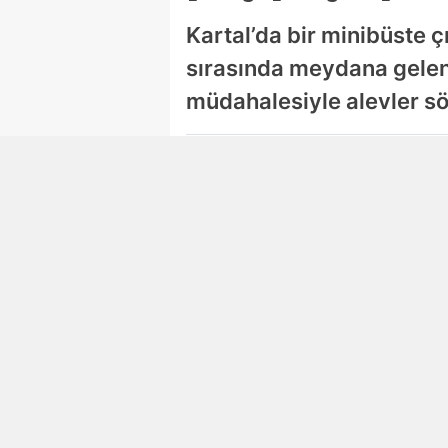
Kartal’da bir minibüste 
sırasında meydana gelen 
müdahalesiyle alevler s
Damla Eroğlu
Editör