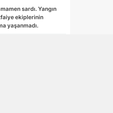
tamamen sardı. Yangın
aiye ekiplerinin
nma yaşanmadı.
Abone Ol