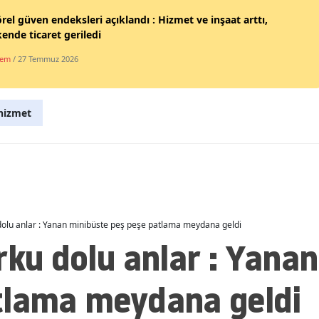
rel güven endeksleri açıklandı : Hizmet ve inşaat arttı,
Malatya
ende ticaret geriledi
Manisa
dem
/ 27 Temmuz 2026
Kahramanmaraş
Mardin
hizmet
Muğla
Muş
Nevşehir
 dolu anlar : Yanan minibüste peş peşe patlama meydana geldi
Niğde
rku dolu anlar : Yana
Ordu
tlama meydana geldi
Rize
Sakarya