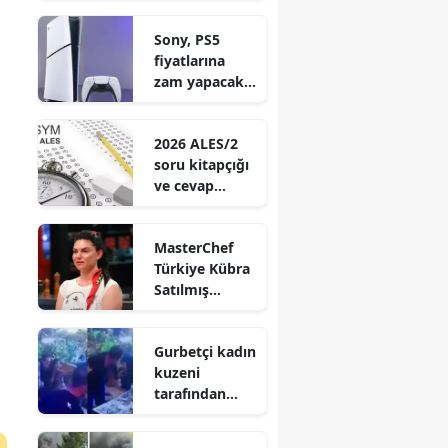
kimdir? Didem
Sony, PS5
Carus evli mi?
fiyatlarına
zam yapacak
mı?
2026 ALES/2
soru kitapçığı
ve cevap
anahtarı
açıklandı mı?
MasterChef
Türkiye Kübra
Satılmış
kimdir? Kaç
yaşında ve ne
Gurbetçi kadın
iş yapıyor?
kuzeni
tarafından
bıçaklandı