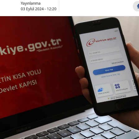
Yayınlanma
Bilecik
03 Eylül 2024 - 12:20
Bingöl
Bitlis
Bolu
Burdur
Bursa
Çanakkale
Çankırı
Çorum
Denizli
Diyarbakır