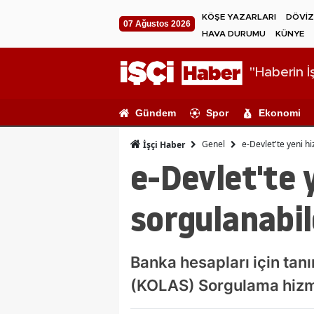
KÖŞE YAZARLARI
DÖVİZ
07 Ağustos 2026
HAVA DURUMU
KÜNYE
"Haberin İş
Gündem
Spor
Ekonomi
Genel
e-Devlet'te yeni h
İşçi Haber
e-Devlet'te 
sorgulanabi
Banka hesapları için tan
(KOLAS) Sorgulama hizmet