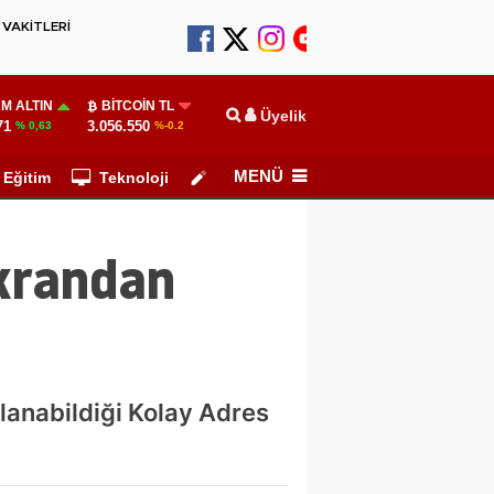
VAKİTLERİ
M ALTIN
BITCOIN TL
Üyelik
71
3.056.550
% 0,63
%-0.2
MENÜ
Eğitim
Teknoloji
Köşe Yazarları
ekrandan
lanabildiği Kolay Adres