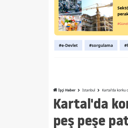
Sektö
perak
#Gün
#e-Devlet
#sorgulama
#
İstanbul
Kartal'da korku
İşçi Haber
Kartal'da ko
peş peşe pa