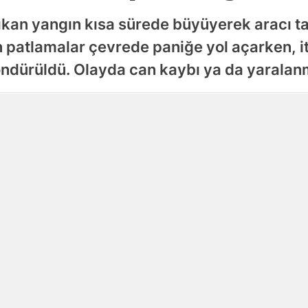
çıkan yangın kısa sürede büyüyerek aracı 
Samsun
patlamalar çevrede paniğe yol açarken, itf
Siirt
öndürüldü. Olayda can kaybı ya da yarala
Sinop
Yayınlanma
Sivas
07 Ağustos 2026 - 00:56
Tekirdağ
Tokat
Trabzon
Tunceli
Şanlıurfa
Uşak
Van