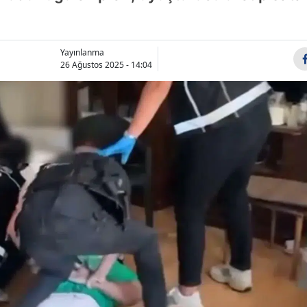
Bilecik
Bingöl
Yayınlanma
26 Ağustos 2025 - 14:04
Bitlis
Bolu
Burdur
Bursa
Çanakkale
Çankırı
Çorum
Denizli
Diyarbakır