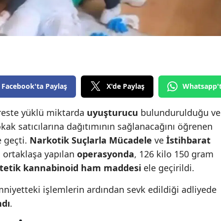
Edirne
Elazığ
Erzincan
Erzurum
Facebook'ta Paylaş
X'de Paylaş
Whatsapp'
Eskişehir
dreste yüklü miktarda
uyuşturucu
bulundurulduğu ve
Gaziantep
sokak satıcılarına dağıtımının sağlanacağını öğrenen
Giresun
e geçti.
Narkotik Suçlarla Mücadele
ve
İstihbarat
 ortaklaşa yapılan
operasyonda
, 126 kilo 150 gram
Gümüşhane
tetik kannabinoid ham maddesi
ele geçirildi.
Hakkari
emniyetteki işlemlerin ardından sevk edildiği adliyede
Hatay
ndı
.
Isparta