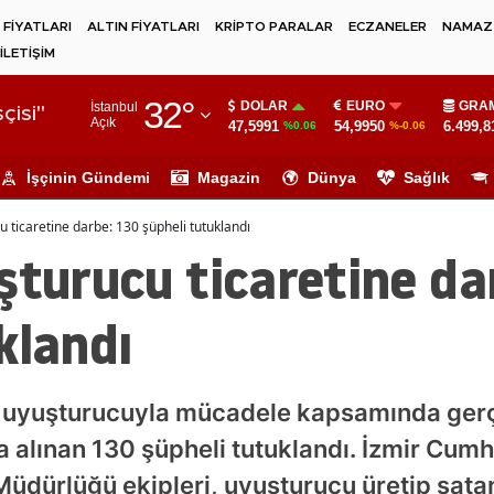
 FİYATLARI
ALTIN FİYATLARI
KRİPTO PARALAR
ECZANELER
NAMAZ 
İLETİŞİM
Adana
32
°
DOLAR
EURO
GRAM
İstanbul
Adıyaman
çisi"
Açık
47,5991
54,9950
6.499,8
%0.06
%-0.06
Afyonkarahisar
İşçinin Gündemi
Magazin
Dünya
Sağlık
Ağrı
u ticaretine darbe: 130 şüpheli tutuklandı
Amasya
şturucu ticaretine da
Ankara
klandı
Antalya
Artvin
a uyuşturucuyla mücadele kapsamında gerç
Aydın
 alınan 130 şüpheli tutuklandı. İzmir Cumhu
Balıkesir
 Müdürlüğü ekipleri, uyuşturucu üretip sata