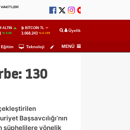
VAKİTLERİ
 ALTIN
BITCOIN TL
Üyelik
1
3.068.243
% 0,06
%-0.199
MENÜ
Eğitim
Teknoloji
Köşe Yazarları
rbe: 130
ekleştirilen
riyet Başsavcılığı’nın
n şüphelilere yönelik