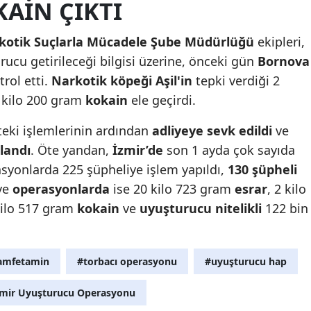
AİN ÇIKTI
Mersin
kotik Suçlarla Mücadele Şube Müdürlüğü
ekipleri,
İstanbul
ucu getirileceği bilgisi üzerine, önceki gün
Bornova
İzmir
rol etti.
Narkotik köpeği Aşil'in
tepki verdiği 2
1 kilo 200 gram
kokain
ele geçirdi.
Kars
teki işlemlerinin ardından
adliyeye sevk edildi
ve
Kastamonu
landı
. Öte yandan,
İzmir’de
son 1 ayda çok sayıda
Kayseri
asyonlarda 225 şüpheliye işlem yapıldı,
130 şüpheli
ve
operasyonlarda
ise 20 kilo 723 gram
esrar
, 2 kilo
Kırklareli
kilo 517 gram
kokain
ve
uyuşturucu nitelikli
122 bin
Kırşehir
Kocaeli
amfetamin
#torbacı operasyonu
#uyuşturucu hap
Konya
zmir Uyuşturucu Operasyonu
Kütahya