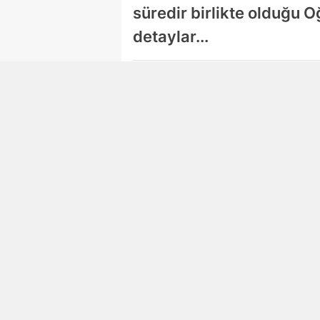
süredir birlikte olduğu O
detaylar...
Damla Eroğlu
Editör