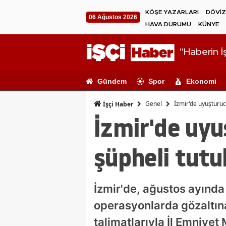
KÖŞE YAZARLARI
DÖVİZ
06 Ağustos 2026
HAVA DURUMU
KÜNYE
"Haberin İş
Gündem
Spor
Ekonomi
Genel
İzmir'de uyuşturuc
İşçi Haber
İzmir'de uyu
şüpheli tutu
İzmir'de, ağustos ayınd
operasyonlarda gözaltına
talimatlarıyla İl Emniyet