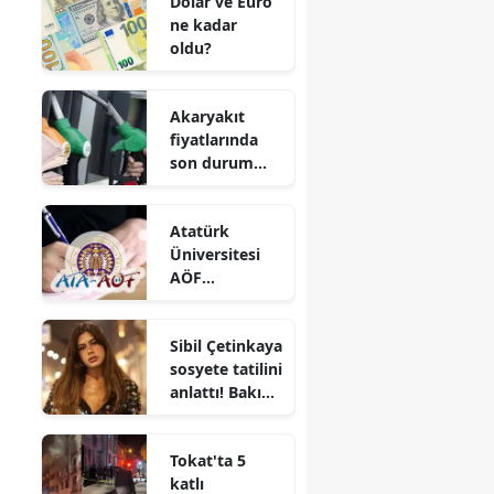
Dolar ve Euro
ne kadar
oldu?
Akaryakıt
fiyatlarında
son durum
ne? Güncel
benzin ve
Atatürk
motorin
Üniversitesi
fiyatları
AÖF
bütünleme
sınav
Sibil Çetinkaya
sonuçları ne
sosyete tatilini
zaman
anlattı! Bakın
açıklanacak?
hesabı nasıl
ödüyorlarmış
Tokat'ta 5
katlı