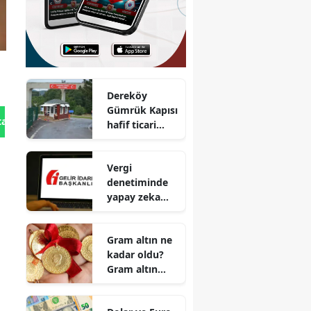
Dereköy
Gümrük Kapısı
tan Gönder
hafif ticari
araç geçişleri
başladı
Vergi
denetiminde
yapay zeka
dönemi
Gram altın ne
kadar oldu?
Gram altın
satış fiyatı