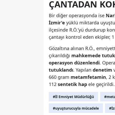
ÇANTADAN KOK
Bir diğer operasyonda ise
Nar
İzmir'e
yüklü miktarda uyuştur
ilçesinde R.Ö.’yü durdurup kont
çantayı kontrol eden ekipler, 
Gözaltına alınan R.Ö., emniyet
çıkarıldığı
mahkemede tutuk
operasyon düzenlendi
. Oper
tutuklandı
. Yapılan
denetim
660 gram
metamfetamin
, 2 
112
sentetik hap
ele geçirildi.
#İl Emniyet Müdürlüğü
#met
#uyuşturucuyla mücadele
#İ