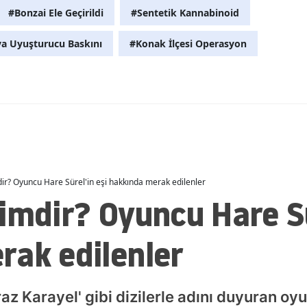
#Bonzai Ele Geçirildi
#Sentetik Kannabinoid
Malatya
a Uyuşturucu Baskını
#Konak İlçesi Operasyon
Manisa
Kahramanmaraş
Mardin
Muğla
Muş
ir? Oyuncu Hare Sürel'in eşi hakkında merak edilenler
Nevşehir
imdir? Oyuncu Hare Sü
Niğde
rak edilenler
Ordu
Rize
az Karayel' gibi dizilerle adını duyuran oy
Sakarya