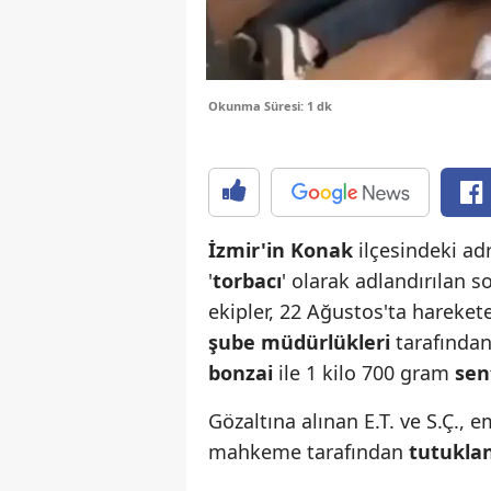
Okunma Süresi: 1 dk
İzmir'in Konak
ilçesindeki a
'
torbacı
' olarak adlandırılan 
ekipler, 22 Ağustos'ta hareket
şube müdürlükleri
tarafından
bonzai
ile 1 kilo 700 gram
sen
Gözaltına alınan E.T. ve S.Ç., 
mahkeme tarafından
tutukla