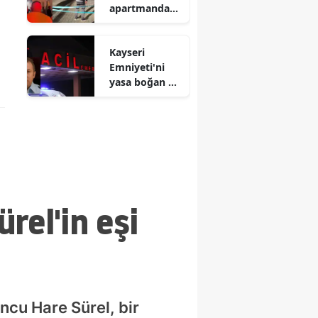
apartmanda
korkutan
yangın : 4 kişi
Kayseri
dumandan
Emniyeti'ni
etkilendi
yasa boğan acı
haber ! Polis
memuru
Serkan Duru
hayatını
kaybetti
rel'in eşi
uncu Hare Sürel, bir