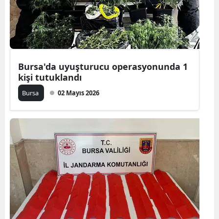
Mersin
İstanbul
İzmir
Bursa'da uyuşturucu operasyonunda 1
Kars
kişi tutuklandı
Bursa
02 Mayıs 2026
Kastamonu
Kayseri
Kırklareli
Kırşehir
Kocaeli
Konya
Kütahya