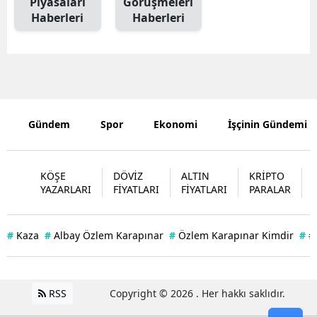
Piyasaları
Görüşmeleri
Haberleri
Haberleri
Gündem
Spor
Ekonomi
İşçinin Gündemi
KÖŞE
DÖVİZ
ALTIN
KRİPTO
YAZARLARI
FİYATLARI
FİYATLARI
PARALAR
#
Kaza
#
Albay Özlem Karapınar
#
Özlem Karapınar Kimdir
#
#
RSS
Copyright © 2026 . Her hakkı saklıdır.