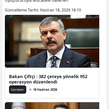
Uyuşturucuyla Mücadele haberleri
Bilecik
Güncelleme Tarihi:
Haziran 18, 2026 18:10
Bingöl
Bitlis
Bolu
Burdur
Bursa
Çanakkale
Çankırı
Bakan Çiftçi : 382 çeteye yönelik 952
operasyon düzenlendi
Çorum
Gündem
18 Haziran 2026
Denizli
Diyarbakır