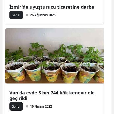
İzmir'de uyuşturucu ticaretine darbe
Genel
26 Ağustos 2025
Van'da evde 3 bin 744 kök kenevir ele
geçirildi
Genel
16 Nisan 2022