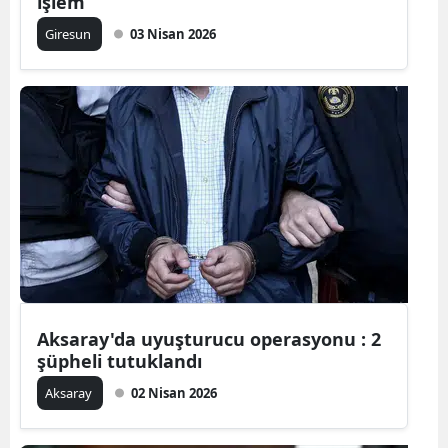
işlem
Samsun
Giresun
03 Nisan 2026
Siirt
Sinop
Sivas
Tekirdağ
Tokat
Trabzon
Tunceli
Aksaray'da uyuşturucu operasyonu : 2
şüpheli tutuklandı
Şanlıurfa
Aksaray
02 Nisan 2026
Uşak
Van