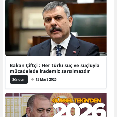
Yozgat
Zonguldak
Aksaray
Bayburt
Karaman
Kırıkkale
Bakan Çiftçi : Her türlü suç ve suçluyla
mücadelede irademiz sarsılmazdır
Batman
Gündem
15 Mart 2026
Şırnak
Bartın
Ardahan
Iğdır