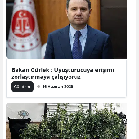
Edirne
Elazığ
Erzincan
Erzurum
Eskişehir
Bakan Gürlek : Uyuşturucuya erişimi
Gaziantep
zorlaştırmaya çalışıyoruz
Giresun
Gündem
16 Haziran 2026
Gümüşhan
Hakkari
Hatay
Isparta