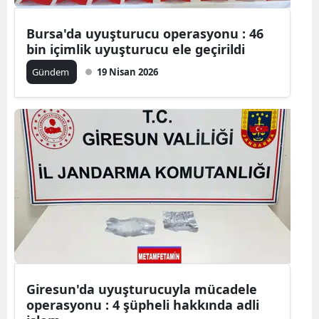
Malatya
Bursa'da uyuşturucu operasyonu : 46
bin içimlik uyuşturucu ele geçirildi
Manisa
Gündem
19 Nisan 2026
Kahramanm
Mardin
Muğla
Muş
Nevşehir
Niğde
Ordu
Rize
Giresun'da uyuşturucuyla mücadele
operasyonu : 4 şüpheli hakkında adli
Sakarya