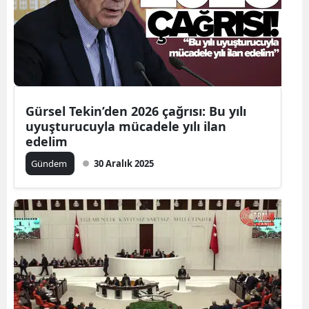
Yalova
Karabük
Kilis
Gürsel Tekin’den 2026 çağrısı: Bu yılı
Osmaniye
uyuşturucuyla mücadele yılı ilan
edelim
Düzce
Gündem
30 Aralık 2025