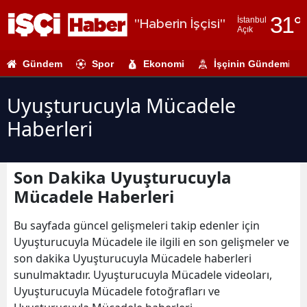
31
°
İstanbul
"Haberin İşçisi"
Açık
Adana
Gündem
Spor
Ekonomi
İşçinin Gündemi
Adıyaman
Afyonkarahi
Uyuşturucuyla Mücadele
Haberleri
Ağrı
Amasya
Son Dakika Uyuşturucuyla
Ankara
Mücadele Haberleri
Antalya
Bu sayfada güncel gelişmeleri takip edenler için
Artvin
Uyuşturucuyla Mücadele ile ilgili en son gelişmeler ve
son dakika Uyuşturucuyla Mücadele haberleri
Aydın
sunulmaktadır. Uyuşturucuyla Mücadele videoları,
Uyuşturucuyla Mücadele fotoğrafları ve
Balıkesir