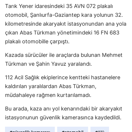
Tarık Yener idaresindeki 35 AVN 072 plakalı
Edirne
otomobil, Şanlıurfa-Gaziantep kara yolunun 32.
Elazığ
kilometresinde akaryakıt istasyonundan ana yola
Erzincan
çıkan Abas Türkman yönetimindeki 16 FN 683
plakalı otomobille çarpıştı.
Erzurum
Kazada sürücüler ile araçlarda bulunan Mehmet
Eskişehir
Türkman ve Şahin Yavuz yaralandı.
Gaziantep
112 Acil Sağlık ekiplerince kentteki hastanelere
Giresun
kaldırılan yaralılardan Abas Türkman,
Gümüşhan
müdahaleye rağmen kurtarılamadı.
Hakkari
Bu arada, kaza anı yol kenarındaki bir akaryakıt
Hatay
istasyonunun güvenlik kamerasınca kaydedildi.
Isparta