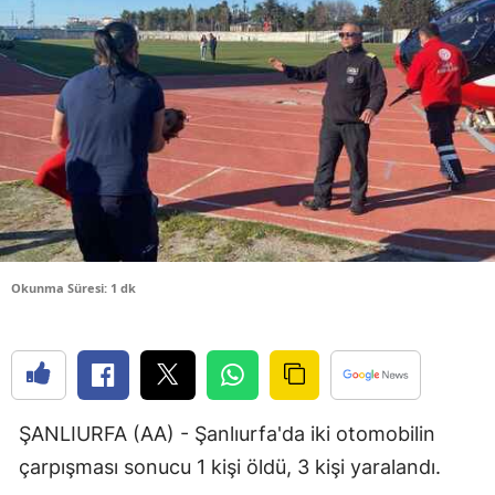
Bilecik
Bingöl
Bitlis
Bolu
Burdur
Bursa
Okunma Süresi: 1 dk
Çanakkale
Çankırı
Çorum
Denizli
ŞANLIURFA (AA) - Şanlıurfa'da iki otomobilin
çarpışması sonucu 1 kişi öldü, 3 kişi yaralandı.
Diyarbakır