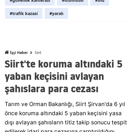
#güvenlik kamerası
#otomobil
#ölü
Mersin
#trafik kazasi
#yaralı
İstanbul
İzmir
Kars
Siirt
İşçi Haber
Kastamonu
Siirt'te koruma altındaki 5
Kayseri
yaban keçisini avlayan
Kırklareli
şahıslara para cezası
Kırşehir
Tarım ve Orman Bakanlığı, Siirt Şirvan'da 6 yıl
Kocaeli
önce koruma altındaki 5 yaban keçisini yasa
Konya
dışı avlayan şahısların titiz takip sonucu tespit
Kütahya
edilerek idari para cezasına çarptırıldığını