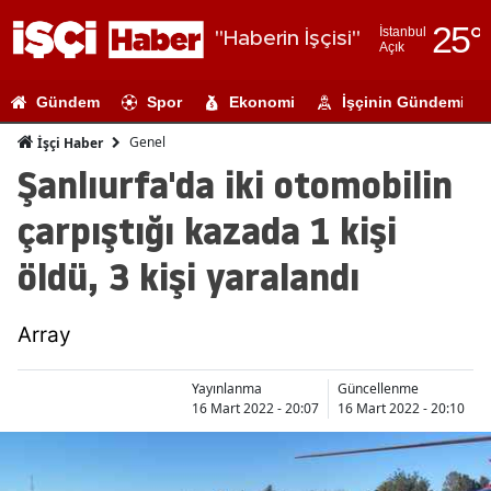
25
°
İstanbul
"Haberin İşçisi"
Açık
Adana
Gündem
Spor
Ekonomi
İşçinin Gündemi
Adıyaman
Genel
İşçi Haber
Afyonkarahi
Şanlıurfa'da iki otomobilin
Ağrı
çarpıştığı kazada 1 kişi
Amasya
öldü, 3 kişi yaralandı
Ankara
Array
Antalya
Artvin
Yayınlanma
Güncellenme
16 Mart 2022 - 20:07
16 Mart 2022 - 20:10
Aydın
Balıkesir