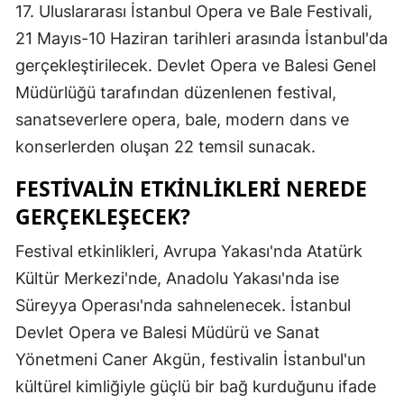
17. Uluslararası İstanbul Opera ve Bale Festivali,
Edirne
21 Mayıs-10 Haziran tarihleri arasında İstanbul'da
Elazığ
gerçekleştirilecek. Devlet Opera ve Balesi Genel
Müdürlüğü tarafından düzenlenen festival,
Erzincan
sanatseverlere opera, bale, modern dans ve
Erzurum
konserlerden oluşan 22 temsil sunacak.
Eskişehir
FESTIVALIN ETKINLIKLERI NEREDE
Gaziantep
GERÇEKLEŞECEK?
Giresun
Festival etkinlikleri, Avrupa Yakası'nda Atatürk
Kültür Merkezi'nde, Anadolu Yakası'nda ise
Gümüşhan
Süreyya Operası'nda sahnelenecek. İstanbul
Hakkari
Devlet Opera ve Balesi Müdürü ve Sanat
Hatay
Yönetmeni Caner Akgün, festivalin İstanbul'un
kültürel kimliğiyle güçlü bir bağ kurduğunu ifade
Isparta