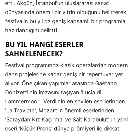
etti. Akgün, İstanbul'un uluslararası sanat
Mersin
dünyasında önemli bir vitrin olduğunu belirterek,
İstanbul
festivalin bu yıl da geniş kapsamlı bir programla
hazırlandığını belirtti.
İzmir
BU YIL HANGI ESERLER
Kars
SAHNELENECEK?
Kastamonu
Festival programında klasik operalardan modern
Kayseri
dans projelerine kadar geniş bir repertuvar yer
Kırklareli
alıyor. Öne çıkan yapımlar arasında Gaetano
Donizetti'nin imzasını taşıyan 'Lucia di
Kırşehir
Lammermoor', Verdi'nin en sevilen eserlerinden
Kocaeli
'La Traviata', Mozart'ın önemli eserlerinden
'Saraydan Kız Kaçırma' ve Sait Karabulut'un yeni
Konya
eseri 'Küçük Prens' dünya prömiyeri ile dikkat
Kütahya