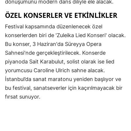
dönüşümünü modern dans diliyle ele alacak.
Samsun
ÖZEL KONSERLER VE ETKINLIKLER
Siirt
Festival kapsamında düzenlenecek özel
Sinop
konserlerden biri de 'Zuleika Lied Konseri' olacak.
Bu konser, 3 Haziran'da Süreyya Opera
Sivas
Sahnesi'nde gerçekleştirilecek. Konserde
Tekirdağ
piyanoda Sait Karabulut, solist olarak ise lied
Tokat
yorumcusu Caroline Ulrich sahne alacak.
İstanbul’da sanat maratonu yeniden başlıyor ve
Trabzon
bu festival, sanatseverler için kaçırılmayacak bir
Tunceli
fırsat sunuyor.
Şanlıurfa
Uşak
Van