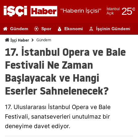
25
°
İstanbul
"Haberin İşçisi"
Açık
Adana
Gündem
Spor
Ekonomi
İşçinin Gündemi
Adıyaman
Gündem
İşçi Haber
Afyonkarahi
17. İstanbul Opera ve Bale
Ağrı
Festivali Ne Zaman
Amasya
Başlayacak ve Hangi
Ankara
Eserler Sahnelenecek?
Antalya
17. Uluslararası İstanbul Opera ve Bale
Artvin
Festivali, sanatseverleri unutulmaz bir
Aydın
deneyime davet ediyor.
Balıkesir