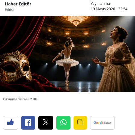
Haber Editör
Yayınlanma
Bilecik
19 Mayıs 2026 - 22:54
Editör
Bingöl
Bitlis
Bolu
Burdur
Bursa
Çanakkale
Çankırı
Okunma Süresi: 2 dk
Çorum
Denizli
Diyarbakır