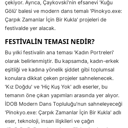
çekiyor. Ayrıca, Çaykovski'nin efsanevi 'Kuğu
Malatya
Gölü' balesi ve modern dans temalı 'Pinokyo.exe:
Çarpık Zamanlar İçin Bir Kukla' projeleri de
Manisa
festivalde yer alacak.
Kahramanm
FESTIVALIN TEMASI NEDIR?
Mardin
Bu yılki festivalin ana teması 'Kadın Portreleri'
Muğla
olarak belirlenmiştir. Bu kapsamda, kadın-erkek
Muş
eşitliği ve kadına yönelik şiddet gibi toplumsal
konulara dikkat çeken projeler sahnelenecek.
Nevşehir
'Kız Doğdu' ve 'Hiç Kuş Yok' adlı eserler, bu
Niğde
temanın öne çıkan yapımları arasında yer alıyor.
Ordu
İDOB Modern Dans Topluluğu'nun sahneleyeceği
'Pinokyo.exe: Çarpık Zamanlar İçin Bir Kukla' adlı
Rize
eser, teknoloji, insan ilişkileri ve çağın
Sakarya