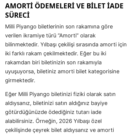
AMORTI ÖDEMELERI VE BILET İADE
Malatya
SÜRECI
Manisa
Milli Piyango biletlerinin son rakamına göre
Kahramanm
verilen ikramiye türü “Amorti” olarak
bilinmektedir. Yılbaşı çekilişi sırasında amorti için
Mardin
iki farklı rakam çekilmektedir. Eğer bu iki
Muğla
rakamdan biri biletinizin son rakamıyla
Muş
uyuşuyorsa, biletiniz amorti bilet kategorisine
girmektedir.
Nevşehir
Eğer Milli Piyango biletinizi fiziki olarak satın
Niğde
aldıysanız, biletinizi satın aldığınız bayiye
Ordu
götürdüğünüzde ödediğiniz tutarı iade
Rize
alabilirsiniz. Örneğin, 2026 Yılbaşı özel
çekilişinde çeyrek bilet aldıysanız ve amorti
Sakarya