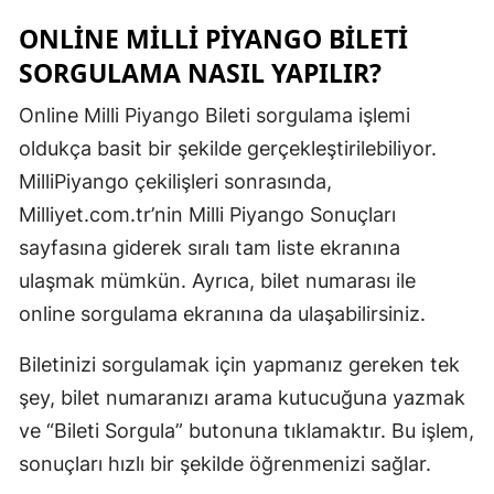
Mersin
ONLINE MILLI PIYANGO BILETI
SORGULAMA NASIL YAPILIR?
İstanbul
Online Milli Piyango Bileti sorgulama işlemi
İzmir
oldukça basit bir şekilde gerçekleştirilebiliyor.
Kars
MilliPiyango çekilişleri sonrasında,
Kastamonu
Milliyet.com.tr’nin Milli Piyango Sonuçları
sayfasına giderek sıralı tam liste ekranına
Kayseri
ulaşmak mümkün. Ayrıca, bilet numarası ile
Kırklareli
online sorgulama ekranına da ulaşabilirsiniz.
Kırşehir
Biletinizi sorgulamak için yapmanız gereken tek
Kocaeli
şey, bilet numaranızı arama kutucuğuna yazmak
ve “Bileti Sorgula” butonuna tıklamaktır. Bu işlem,
Konya
sonuçları hızlı bir şekilde öğrenmenizi sağlar.
Kütahya