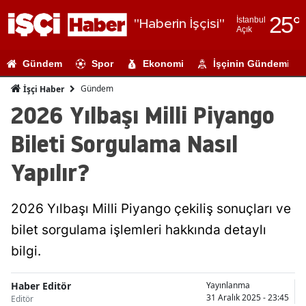
25
°
İstanbul
"Haberin İşçisi"
Açık
Adana
Gündem
Spor
Ekonomi
İşçinin Gündemi
Adıyaman
Gündem
İşçi Haber
Afyonkarahi
2026 Yılbaşı Milli Piyango
Ağrı
Bileti Sorgulama Nasıl
Amasya
Yapılır?
Ankara
2026 Yılbaşı Milli Piyango çekiliş sonuçları ve
Antalya
bilet sorgulama işlemleri hakkında detaylı
Artvin
bilgi.
Aydın
Haber Editör
Yayınlanma
Balıkesir
31 Aralık 2025 - 23:45
Editör