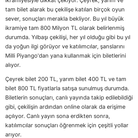
ikramiyesiyle dikkat çekiyor. Çeyrek, yarım ve
Edirne
tam bilet alarak bu çekilişe katılan birçok oyun
sever, sonuçları merakla bekliyor. Bu yıl büyük
Elazığ
ikramiye tam 800 Milyon TL olarak belirlenmiş
Erzincan
durumda. Yılbaşı çekilişi, her yıl olduğu gibi bu yıl
Erzurum
da yoğun ilgi görüyor ve katılımcılar, şanslarını
Milli Piyango'dan yana kullanmak için biletlerini
Eskişehir
alıyor.
Gaziantep
Çeyrek bilet 200 TL, yarım bilet 400 TL ve tam
Giresun
bilet 800 TL fiyatlarla satışa sunulmuş durumda.
Gümüşhan
Biletlerin sonuçları, canlı yayında takip edilebildiği
gibi, çekilişin ardından online olarak da erişime
Hakkari
açılıyor. Canlı yayın sona erdikten sonra,
Hatay
katılımcılar sonuçları öğrenmek için çeşitli yollar
Isparta
arıyor.