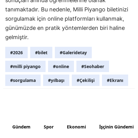
sonuçları anında öğrenmelerine olanak
tanımaktadır. Bu nedenle, Milli Piyango biletinizi
Yozgat
sorgulamak için online platformları kullanmak,
Zonguldak
günümüzde en pratik yöntemlerden biri haline
Aksaray
gelmiştir.
Bayburt
#2026
#bilet
#Galeridetay
Karaman
#milli piyango
#online
#Seohaber
Kırıkkale
#sorgulama
#yılbaşı
#Çekilişi
#Ekranı
Batman
Şırnak
Bartın
Ardahan
Gündem
Spor
Ekonomi
İşçinin Gündemi
Iğdır