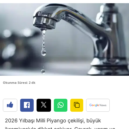
Bilecik
Bingöl
Bitlis
Bolu
Burdur
Bursa
Çanakkale
Okunma Süresi: 2 dk
Çankırı
Çorum
Denizli
2026 Yılbaşı Milli Piyango çekilişi, büyük
Diyarbakır