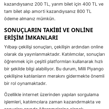
kazandıysanız 200 TL, yarım bilet için 400 TL ve
Samsun
tam bilet alıp amorti kazandıysanız 800 TL
Siirt
ödeme almanız mümkün.
Sinop
SONUÇLARIN TAKIBI VE ONLINE
ERIŞIM İMKANLARI
Sivas
Yılbaşı çekilişi sonuçları, çekilişin ardından online
Tekirdağ
olarak da yayınlanmaktadır. Katılımcılar, sonuçları
Tokat
öğrenmek için çeşitli platformları kullanarak hızlı
Trabzon
bir şekilde bilgi alabiliyor. Bu durum, Milli Piyango
çekilişine katılanların merakını gidermekte önemli
Tunceli
bir rol oynamaktadır.
Şanlıurfa
Özellikle internet üzerinden yapılan sorgulama
Uşak
işlemleri, katılımcılara zaman kazandırmakta ve
Van