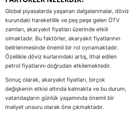
Malatya
Global piyasalarda yaşanan dalgalanmalar, döviz
kurundaki hareketlilik ve peş peşe gelen ÖTV
Manisa
zamları, akaryakıt fiyatları üzerinde etkili
Kahramanm
olmaktadır. Bu faktörler, akaryakıt fiyatlarının
Mardin
belirlenmesinde önemli bir rol oynamaktadır.
Özellikle döviz kurlarındaki artış, ithal edilen
Muğla
petrol fiyatlarını doğrudan etkilemektedir.
Muş
Sonuç olarak, akaryakıt fiyatları, birçok
Nevşehir
değişkenin etkisi altında kalmakta ve bu durum,
Niğde
vatandaşların günlük yaşamında önemli bir
maliyet unsuru olarak öne çıkmaktadır.
Ordu
Rize
Sakarya