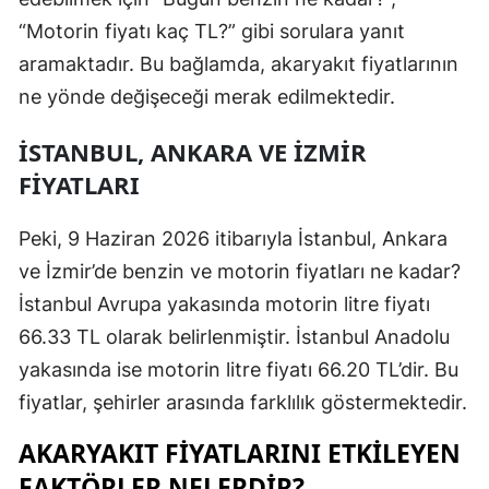
“Motorin fiyatı kaç TL?” gibi sorulara yanıt
Mersin
aramaktadır. Bu bağlamda, akaryakıt fiyatlarının
İstanbul
ne yönde değişeceği merak edilmektedir.
İzmir
İSTANBUL, ANKARA VE İZMIR
Kars
FIYATLARI
Kastamonu
Peki, 9 Haziran 2026 itibarıyla İstanbul, Ankara
Kayseri
ve İzmir’de benzin ve motorin fiyatları ne kadar?
Kırklareli
İstanbul Avrupa yakasında motorin litre fiyatı
66.33 TL olarak belirlenmiştir. İstanbul Anadolu
Kırşehir
yakasında ise motorin litre fiyatı 66.20 TL’dir. Bu
Kocaeli
fiyatlar, şehirler arasında farklılık göstermektedir.
Konya
AKARYAKIT FIYATLARINI ETKILEYEN
Kütahya
FAKTÖRLER NELERDIR?