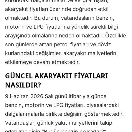
kurundaki dalgalanmalar ve vergi artışları,
Edirne
akaryakıt fiyatları üzerinde doğrudan etkili
olmaktadır. Bu durum, vatandaşların benzin,
Elazığ
motorin ve LPG fiyatlarına yönelik sürekli bilgi
Erzincan
arayışında olmalarına neden olmaktadır. Özellikle
Erzurum
son günlerde artan petrol fiyatları ve döviz
kurlarındaki değişimler, akaryakıt maliyetlerini
Eskişehir
etkilemeye devam etmektedir.
Gaziantep
GÜNCEL AKARYAKIT FIYATLARI
Giresun
NASILDIR?
Gümüşhan
9 Haziran 2026 Salı günü itibarıyla güncel
Hakkari
benzin, motorin ve LPG fiyatları, piyasalardaki
dalgalanmalarla birlikte değişim göstermektedir.
Hatay
Vatandaşlar, günlük yakıt maliyetlerini takip
Isparta
edebilmek için “Bugün benzin ne kadar?”,