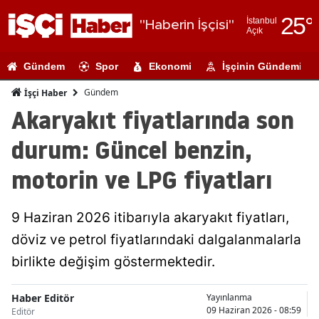
25
°
İstanbul
"Haberin İşçisi"
Açık
Adana
Gündem
Spor
Ekonomi
İşçinin Gündemi
Adıyaman
Gündem
İşçi Haber
Afyonkarahi
Akaryakıt fiyatlarında son
Ağrı
durum: Güncel benzin,
Amasya
motorin ve LPG fiyatları
Ankara
9 Haziran 2026 itibarıyla akaryakıt fiyatları,
Antalya
döviz ve petrol fiyatlarındaki dalgalanmalarla
Artvin
birlikte değişim göstermektedir.
Aydın
Haber Editör
Yayınlanma
Balıkesir
09 Haziran 2026 - 08:59
Editör