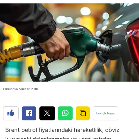
Bilecik
Bingöl
Bitlis
Bolu
Burdur
Bursa
Çanakkale
Okunma Süresi: 2 dk
Çankırı
Çorum
Denizli
Brent petrol fiyatlarındaki hareketlilik, döviz
Diyarbakır