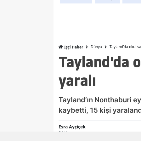
Dünya
Tayland'da okul sal
İşçi Haber
Tayland'da ok
yaralı
Tayland’ın Nonthaburi eya
kaybetti, 15 kişi yaraland
Esra Ayçiçek
Editör