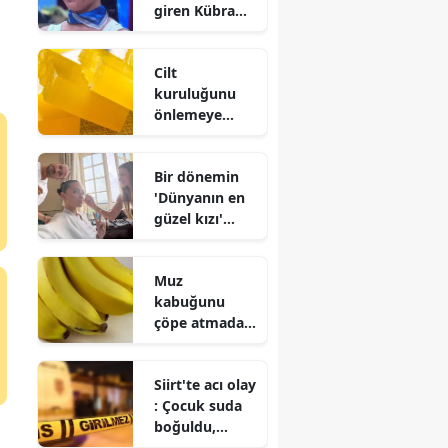
giren Kübra
çıkarma
Satılmış
kararları
kimdir ve evli
Cilt
mi?
kuruluğunu
önlemeye
yardımcı olan
sabunlar :
Bir dönemin
Doğru ürün
'Dünyanın en
seçimi büyük
güzel kızı'
fark yaratıyor
evlendi!
Gelinliği olay
Muz
oldu
kabuğunu
çöpe atmadan
önce bir kez
daha düşünün
Siirt'te acı olay
: İşte
: Çocuk suda
değerlendirebi
boğuldu,
leceğiniz 6
babası