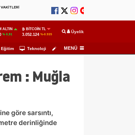
VAKİTLERİ
 ALTIN
BITCOIN TL
Üyelik
0
3.052.124
% 0,91
%-0.935
MENÜ
Eğitim
Teknoloji
Köşe Yazarları
rem : Muğla
e göre sarsıntı,
metre derinliğinde