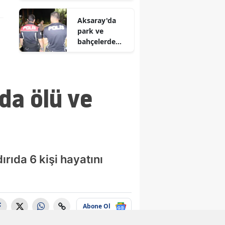
pratik yöntem
akıntıya
Aksaray'da
kapıldı
park ve
bahçelerde
sıkı denetim
ıda ölü ve
ırıda 6 kişi hayatını
Abone Ol