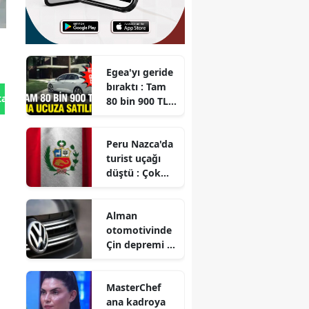
Egea'yı geride
bıraktı : Tam
tan Gönder
80 bin 900 TL
daha ucuza
satılıyor
Peru Nazca'da
turist uçağı
düştü : Çok
sayıda kişi
hayatını
Alman
kaybetti
otomotivinde
Çin depremi :
Dev
markalardan
MasterChef
tarihi küçülme
ana kadroya
ve işten