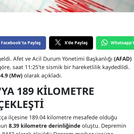
Edirne
Elazığ
Erzincan
Facebook'ta Paylaş
X'de Paylaş
Whatsapp'
Erzurum
Eskişehir
ldi. Afet ve Acil Durum Yönetimi Başkanlığı
(AFAD)
öre, saat 11:25'te sismik bir hareketlilik kaydedildi.
Gaziantep
ü
4.9 (Mw)
olarak açıkladı.
Giresun
YA 189 KILOMETRE
Gümüşhane
ÇEKLEŞTI
Hakkari
ça ilçesine 189.04 kilometre mesafede olduğu
Hatay
unun
8.39 kilometre derinliğinde
oluştu. Depremin
Isparta
26.8447 olarak ölçüldü.Deprem merkez üssüne