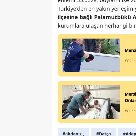
Türkiye'den en yakın yerleşim
ilçesine bağlı Palamutbükü 
kurumlara ulaşan herhangi bir
Mersi
#Gün
Mersi
Onla
#Gün
#akdeniz ,
#Datça
##de