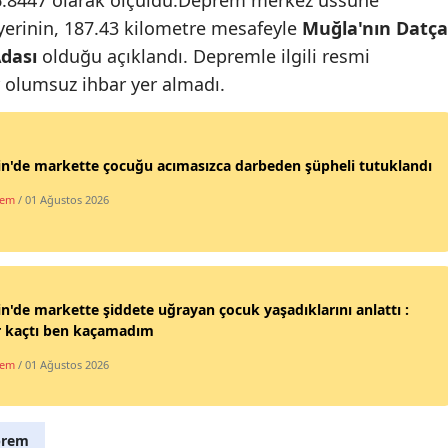
 yerinin, 187.43 kilometre mesafeyle
Muğla'nın Datça
Mersin
Adası
olduğu açıklandı. Depremle ilgili resmi
İstanbul
 olumsuz ihbar yer almadı.
İzmir
Kars
n'de markette çocuğu acımasızca darbeden şüpheli tutuklandı
Kastamonu
dem
/ 01 Ağustos 2026
Kayseri
Kırklareli
n'de markette şiddete uğrayan çocuk yaşadıklarını anlattı :
Kırşehir
r kaçtı ben kaçamadım
Kocaeli
dem
/ 01 Ağustos 2026
Konya
Kütahya
prem