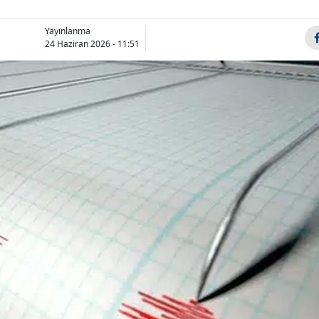
Bilecik
Yayınlanma
Bingöl
24 Haziran 2026 - 11:51
Bitlis
Bolu
Burdur
Bursa
Çanakkale
Çankırı
Çorum
Denizli
Diyarbakır