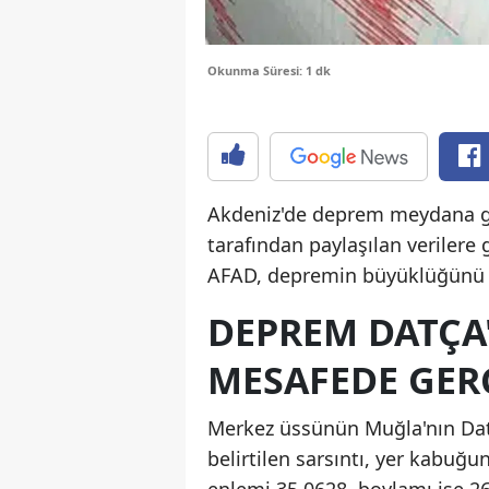
Okunma Süresi: 1 dk
Akdeniz'de deprem meydana ge
tarafından paylaşılan verilere g
AFAD, depremin büyüklüğün
DEPREM DATÇA'
MESAFEDE GER
Merkez üssünün Muğla'nın Dat
belirtilen sarsıntı, yer kabuğ
enlemi 35.0628, boylamı ise 