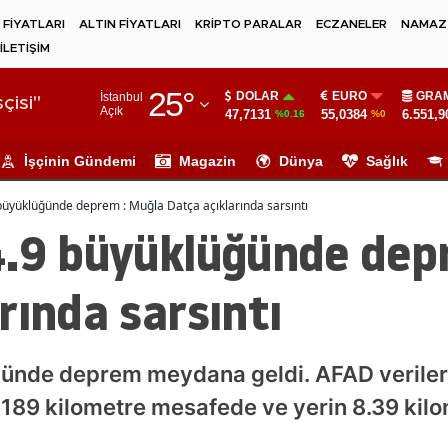
 FİYATLARI
ALTIN FİYATLARI
KRİPTO PARALAR
ECZANELER
NAMAZ 
İLETİŞİM
Adana
25
°
DOLAR
EURO
GRAM
İstanbul
Adıyaman
çisi"
Açık
47,7131
55,0384
6.551,9
%0.16
%0
Afyonkarahisar
İşçinin Gündemi
Magazin
Dünya
Sağlık
Ağrı
büyüklüğünde deprem : Muğla Datça açıklarında sarsıntı
Amasya
4.9 büyüklüğünde dep
Ankara
rında sarsıntı
Antalya
Artvin
ünde deprem meydana geldi. AFAD verilerin
Aydın
 189 kilometre mesafede ve yerin 8.39 kilo
Balıkesir