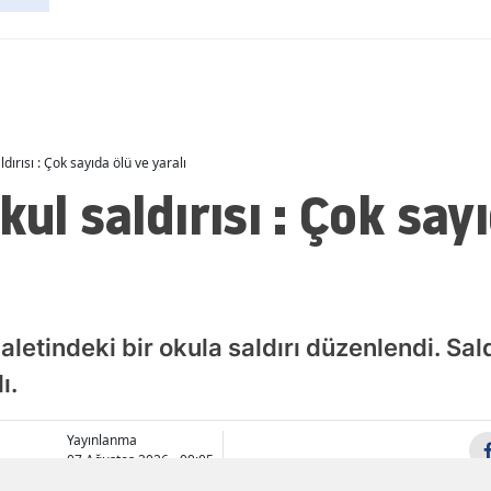
Malatya
Manisa
Kahramanmaraş
dırısı : Çok sayıda ölü ve yaralı
Mardin
ul saldırısı : Çok say
Muğla
Muş
Nevşehir
letindeki bir okula saldırı düzenlendi. Sald
Niğde
ı.
Ordu
Rize
Yayınlanma
07 Ağustos 2026 - 09:05
Sakarya