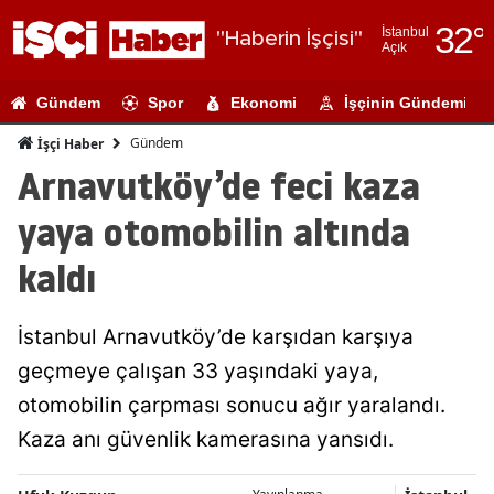
32
°
İstanbul
"Haberin İşçisi"
Açık
Adana
Gündem
Spor
Ekonomi
İşçinin Gündemi
Adıyaman
Gündem
İşçi Haber
Afyonkarahi
Arnavutköy’de feci kaza
Ağrı
yaya otomobilin altında
Amasya
kaldı
Ankara
İstanbul Arnavutköy’de karşıdan karşıya
Antalya
geçmeye çalışan 33 yaşındaki yaya,
Artvin
otomobilin çarpması sonucu ağır yaralandı.
Aydın
Kaza anı güvenlik kamerasına yansıdı.
Balıkesir