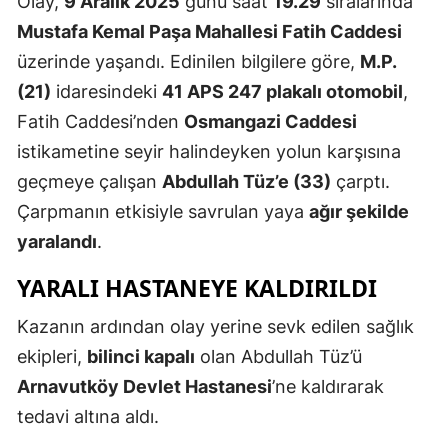
Olay,
9 Aralık 2025
günü saat
19.29
sıralarında
Edirne
Mustafa Kemal Paşa Mahallesi Fatih Caddesi
üzerinde yaşandı. Edinilen bilgilere göre,
M.P.
Elazığ
(21)
idaresindeki
41 APS 247 plakalı otomobil
,
Erzincan
Fatih Caddesi’nden
Osmangazi Caddesi
Erzurum
istikametine seyir halindeyken yolun karşısına
geçmeye çalışan
Abdullah Tüz’e (33)
çarptı.
Eskişehir
Çarpmanın etkisiyle savrulan yaya
ağır şekilde
Gaziantep
yaralandı
.
Giresun
YARALI HASTANEYE KALDIRILDI
Gümüşhan
Kazanın ardından olay yerine sevk edilen sağlık
Hakkari
ekipleri,
bilinci kapalı
olan Abdullah Tüz’ü
Arnavutköy Devlet Hastanesi
’ne kaldırarak
Hatay
tedavi altına aldı.
Isparta