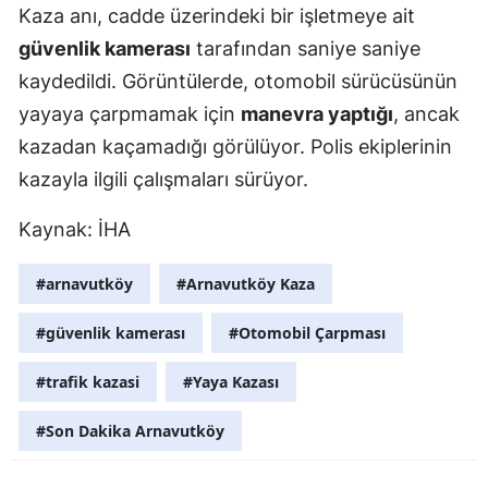
Kaza anı, cadde üzerindeki bir işletmeye ait
Mersin
güvenlik kamerası
tarafından saniye saniye
İstanbul
kaydedildi. Görüntülerde, otomobil sürücüsünün
yayaya çarpmamak için
manevra yaptığı
, ancak
İzmir
kazadan kaçamadığı görülüyor. Polis ekiplerinin
Kars
kazayla ilgili çalışmaları sürüyor.
Kastamonu
Kaynak: İHA
Kayseri
#arnavutköy
#Arnavutköy Kaza
Kırklareli
#güvenlik kamerası
#Otomobil Çarpması
Kırşehir
#trafik kazasi
#Yaya Kazası
Kocaeli
#Son Dakika Arnavutköy
Konya
Kütahya