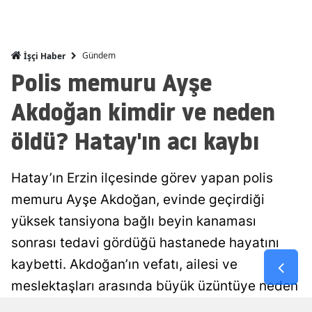
Malatya
Manisa
Gündem
İşçi Haber
Polis memuru Ayşe
Kahramanm
Akdoğan kimdir ve neden
Mardin
öldü? Hatay'ın acı kaybı
Muğla
Muş
Hatay’ın Erzin ilçesinde görev yapan polis
Nevşehir
memuru Ayşe Akdoğan, evinde geçirdiği
yüksek tansiyona bağlı beyin kanaması
Niğde
sonrası tedavi gördüğü hastanede hayatını
Ordu
kaybetti. Akdoğan’ın vefatı, ailesi ve
Rize
meslektaşları arasında büyük üzüntüye neden
oldu.
Sakarya