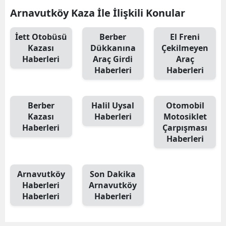
Arnavutköy Kaza İle İlişkili Konular
Samsun
İett Otobüsü
Berber
El Freni
Siirt
Kazası
Dükkanına
Çekilmeyen
Haberleri
Araç Girdi
Araç
Sinop
Haberleri
Haberleri
Sivas
Tekirdağ
Berber
Halil Uysal
Otomobil
Kazası
Haberleri
Motosiklet
Tokat
Haberleri
Çarpışması
Haberleri
Trabzon
Tunceli
Arnavutköy
Son Dakika
Şanlıurfa
Haberleri
Arnavutköy
Haberleri
Haberleri
Uşak
Van