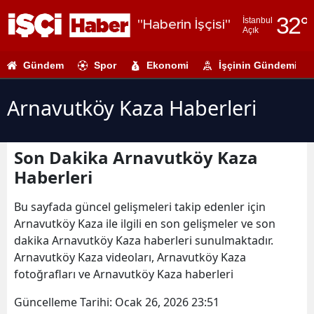
32
°
İstanbul
"Haberin İşçisi"
Açık
Adana
Gündem
Spor
Ekonomi
İşçinin Gündemi
Adıyaman
Afyonkarahi
Arnavutköy Kaza Haberleri
Ağrı
Son Dakika Arnavutköy Kaza
Amasya
Haberleri
Ankara
Bu sayfada güncel gelişmeleri takip edenler için
Antalya
Arnavutköy Kaza ile ilgili en son gelişmeler ve son
dakika Arnavutköy Kaza haberleri sunulmaktadır.
Artvin
Arnavutköy Kaza videoları, Arnavutköy Kaza
Aydın
fotoğrafları ve Arnavutköy Kaza haberleri
Balıkesir
Güncelleme Tarihi:
Ocak 26, 2026 23:51