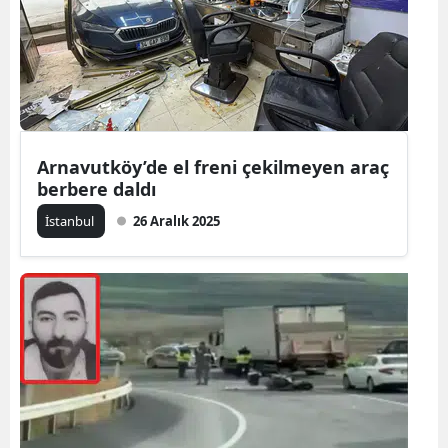
Edirne
Elazığ
Erzincan
Erzurum
Arnavutköy’de el freni çekilmeyen araç
berbere daldı
Eskişehir
İstanbul
26 Aralık 2025
Gaziantep
Giresun
Gümüşhan
Hakkari
Hatay
Isparta