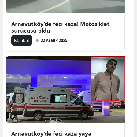
Mersin
İstanbul
Arnavutköy’de feci kaza! Motosiklet
sürücüsü öldü
İzmir
İstanbul
22 Aralık 2025
Kars
Kastamonu
Kayseri
Kırklareli
Kırşehir
Kocaeli
Konya
Arnavutköy’de feci kaza yaya
Kütahya