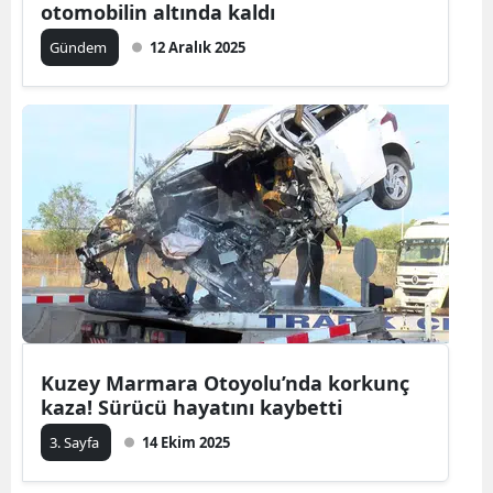
otomobilin altında kaldı
Malatya
Gündem
12 Aralık 2025
Manisa
Kahramanm
Mardin
Muğla
Muş
Nevşehir
Niğde
Kuzey Marmara Otoyolu’nda korkunç
Ordu
kaza! Sürücü hayatını kaybetti
Rize
3. Sayfa
14 Ekim 2025
Sakarya