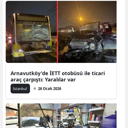
Bilecik
Bingöl
Bitlis
Bolu
Burdur
Bursa
Arnavutköy'de İETT otobüsü ile ticari
Çanakkale
araç çarpıştı: Yaralılar var
Çankırı
İstanbul
26 Ocak 2026
Çorum
Denizli
Diyarbakır