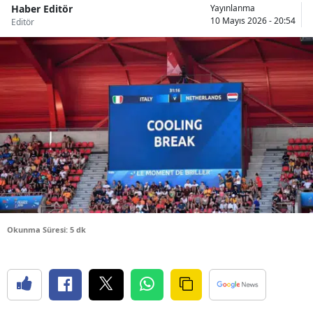
Haber Editör
Yayınlanma
Bilecik
10 Mayıs 2026 - 20:54
Editör
Bingöl
Bitlis
Bolu
Burdur
Bursa
Çanakkale
Çankırı
Okunma Süresi: 5 dk
Çorum
Denizli
Diyarbakır