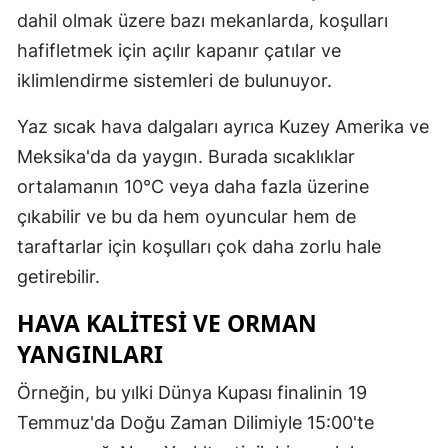
dahil olmak üzere bazı mekanlarda, koşulları
Yalova
hafifletmek için açılır kapanır çatılar ve
iklimlendirme sistemleri de bulunuyor.
Karabük
Kilis
Yaz sıcak hava dalgaları ayrıca Kuzey Amerika ve
Meksika'da da yaygın. Burada sıcaklıklar
Osmaniye
ortalamanın 10°C veya daha fazla üzerine
Düzce
çıkabilir ve bu da hem oyuncular hem de
taraftarlar için koşulları çok daha zorlu hale
getirebilir.
HAVA KALITESI VE ORMAN
YANGINLARI
Örneğin, bu yılki Dünya Kupası finalinin 19
Temmuz'da Doğu Zaman Dilimiyle 15:00'te