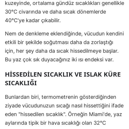
kuzeyinde, ortalama gündüz sıcaklıkları genellikle
Malatya
30°C civarında ve daha sıcak dönemlerde
40°C'ye kadar çıkabilir.
Manisa
Kahramanm
Nem de denkleme eklendiğinde, vücudun kendini
etkili bir şekilde soğutması daha da zorlaştığı
Mardin
için, her şey daha da sıcak hissedilmeye başlar.
Muğla
Bu yaz çok sık duyacağınız iki ısı endeksi var.
Muş
HISSEDILEN SICAKLIK VE ISLAK KÜRE
Nevşehir
SICAKLIĞI
Niğde
Bunlardan biri, termometrenin gösterdiğinden
Ordu
ziyade vücudunuzun sıcağı nasıl hissettiğini ifade
eden "hissedilen sıcaklık". Örneğin Miami'de, yaz
Rize
aylarında tipik bir hava sıcaklığı olan 32°C
Sakarya