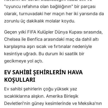
"oyuncu refahına olan bağlılığının" bir parçası
Mersin
olarak, turnuvadaki her maçın her iki yarısında da
İstanbul
zorunlu üç dakikalık molalar koydu.
İzmir
Geçen yılki FIFA Kulüpler Dünya Kupası sırasında,
Kars
Chelsea ile Benfica arasındaki maç da dahil altı
karşılaşma aşırı sıcak ve fırtınalar nedeniyle
Kastamonu
kesintiye uğradı. Bu durum iki saatlik bir
Kayseri
gecikmeye yol açtı.
Kırklareli
EV SAHIBI ŞEHIRLERIN HAVA
Kırşehir
KOŞULLARI
Kocaeli
Ev sahibi şehirlerin çoğu yüksek yaz
Konya
sıcaklıklarına alışkın. Amerika Birleşik
Devletleri'nin güney kesimlerinde ve Meksika'nın
Kütahya