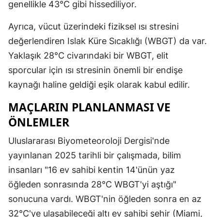
genellikle 43°C gibi hissediliyor.
Samsun
Ayrıca, vücut üzerindeki fiziksel ısı stresini
Siirt
değerlendiren Islak Küre Sıcaklığı (WBGT) da var.
Yaklaşık 28°C civarındaki bir WBGT, elit
Sinop
sporcular için ısı stresinin önemli bir endişe
Sivas
kaynağı haline geldiği eşik olarak kabul edilir.
Tekirdağ
MAÇLARIN PLANLANMASI VE
Tokat
ÖNLEMLER
Trabzon
Uluslararası Biyometeoroloji Dergisi'nde
yayınlanan 2025 tarihli bir çalışmada, bilim
Tunceli
insanları "16 ev sahibi kentin 14'ünün yaz
Şanlıurfa
öğleden sonrasında 28°C WBGT'yi aştığı"
Uşak
sonucuna vardı. WBGT'nin öğleden sonra en az
32°C'ye ulaşabileceği altı ev sahibi şehir (Miami,
Van