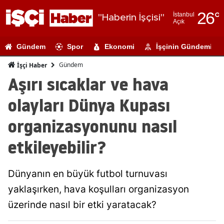
26
°
İstanbul
"Haberin İşçisi"
Açık
Adana
Gündem
Spor
Ekonomi
İşçinin Gündemi
Adıyaman
Gündem
İşçi Haber
Afyonkarahi
Aşırı sıcaklar ve hava
Ağrı
olayları Dünya Kupası
Amasya
organizasyonunu nasıl
Ankara
etkileyebilir?
Antalya
Dünyanın en büyük futbol turnuvası
Artvin
yaklaşırken, hava koşulları organizasyon
Aydın
üzerinde nasıl bir etki yaratacak?
Balıkesir