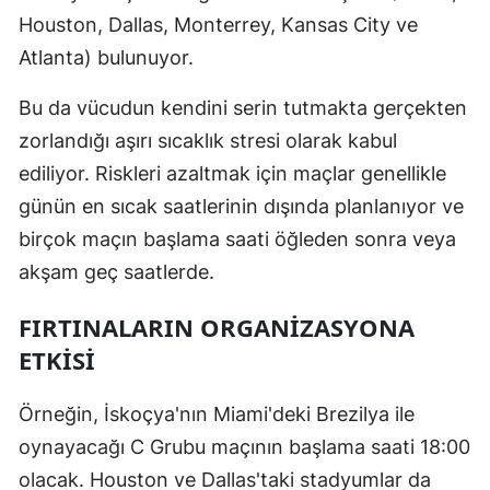
Houston, Dallas, Monterrey, Kansas City ve
Yozgat
Atlanta) bulunuyor.
Zonguldak
Bu da vücudun kendini serin tutmakta gerçekten
Aksaray
zorlandığı aşırı sıcaklık stresi olarak kabul
ediliyor. Riskleri azaltmak için maçlar genellikle
Bayburt
günün en sıcak saatlerinin dışında planlanıyor ve
Karaman
birçok maçın başlama saati öğleden sonra veya
Kırıkkale
akşam geç saatlerde.
Batman
FIRTINALARIN ORGANIZASYONA
ETKISI
Şırnak
Bartın
Örneğin, İskoçya'nın Miami'deki Brezilya ile
Ardahan
oynayacağı C Grubu maçının başlama saati 18:00
olacak. Houston ve Dallas'taki stadyumlar da
Iğdır