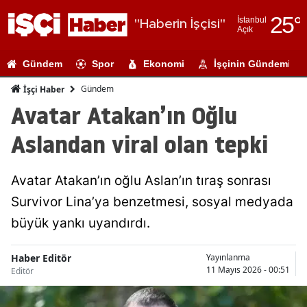
25
°
İstanbul
"Haberin İşçisi"
Açık
Adana
Gündem
Spor
Ekonomi
İşçinin Gündemi
Adıyaman
Gündem
İşçi Haber
Afyonkarahi
Avatar Atakan’ın Oğlu
Ağrı
Aslandan viral olan tepki
Amasya
Avatar Atakan’ın oğlu Aslan’ın tıraş sonrası
Ankara
Survivor Lina’ya benzetmesi, sosyal medyada
Antalya
büyük yankı uyandırdı.
Artvin
Haber Editör
Yayınlanma
Aydın
11 Mayıs 2026 - 00:51
Editör
Balıkesir