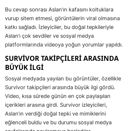
Mersin
Bu cevap sonrası Aslan’ın kafasını koltuklara
vurup sitem etmesi, görüntülerin viral olmasına
İstanbul
katkı sağladı. İzleyiciler, bu doğal tepkileriyle
İzmir
Aslan’ı çok sevdiler ve sosyal medya
Kars
platformlarında videoya yoğun yorumlar yapıldı.
Kastamonu
SURVIVOR TAKIPÇILERI ARASINDA
BÜYÜK İLGI
Kayseri
Sosyal medyada yayılan bu görüntüler, özellikle
Kırklareli
Survivor takipçileri arasında büyük ilgi gördü.
Kırşehir
Video, kısa sürede günün en çok paylaşılan
Kocaeli
içerikleri arasına girdi. Survivor izleyicileri,
Aslan’ın verdiği doğal tepki ve mimiklerini
Konya
eğlenceli buldu ve bu durumu sosyal medya
Kütahya