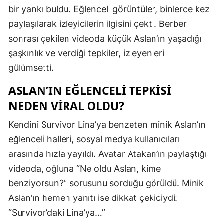
bir yankı buldu. Eğlenceli görüntüler, binlerce kez
Edirne
paylaşılarak izleyicilerin ilgisini çekti. Berber
Elazığ
sonrası çekilen videoda küçük Aslan’ın yaşadığı
Erzincan
şaşkınlık ve verdiği tepkiler, izleyenleri
gülümsetti.
Erzurum
ASLAN’IN EĞLENCELI TEPKISI
Eskişehir
NEDEN VIRAL OLDU?
Gaziantep
Kendini Survivor Lina’ya benzeten minik Aslan’ın
Giresun
eğlenceli halleri, sosyal medya kullanıcıları
Gümüşhan
arasında hızla yayıldı. Avatar Atakan’ın paylaştığı
videoda, oğluna “Ne oldu Aslan, kime
Hakkari
benziyorsun?” sorusunu sorduğu görüldü. Minik
Hatay
Aslan’ın hemen yanıtı ise dikkat çekiciydi:
“Survivor’daki Lina’ya…”
Isparta