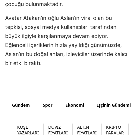
çocuğu bulunmaktadır.
Samsun
Avatar Atakan’ın oğlu Aslan’ın viral olan bu
Siirt
tepkisi, sosyal medya kullanıcıları tarafından
Sinop
büyük ilgiyle karşılanmaya devam ediyor.
Eğlenceli içeriklerin hızla yayıldığı günümüzde,
Sivas
Aslan’ın bu doğal anları, izleyiciler üzerinde kalıcı
Tekirdağ
bir etki bıraktı.
Tokat
Trabzon
Tunceli
Gündem
Spor
Ekonomi
İşçinin Gündemi
Şanlıurfa
Uşak
KÖŞE
DÖVİZ
ALTIN
KRİPTO
YAZARLARI
FİYATLARI
FİYATLARI
PARALAR
Van