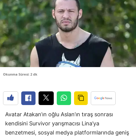
Bilecik
Bingöl
Bitlis
Bolu
Burdur
Bursa
Okunma Süresi: 2 dk
Çanakkale
Çankırı
Çorum
Avatar Atakan’ın oğlu Aslan’ın tıraş sonrası
Denizli
kendisini Survivor yarışmacısı Lina’ya
Diyarbakır
benzetmesi, sosyal medya platformlarında geniş