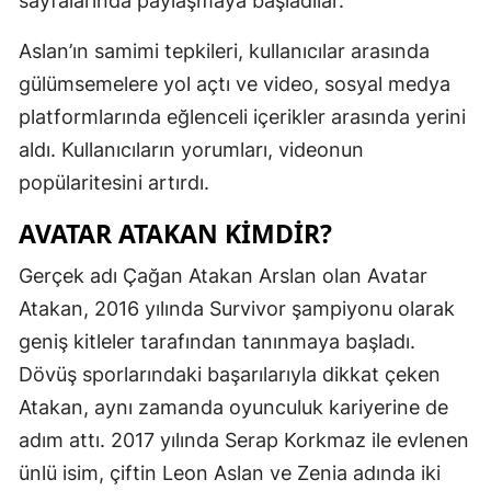
sayfalarında paylaşmaya başladılar.
Malatya
Aslan’ın samimi tepkileri, kullanıcılar arasında
Manisa
gülümsemelere yol açtı ve video, sosyal medya
platformlarında eğlenceli içerikler arasında yerini
Kahramanm
aldı. Kullanıcıların yorumları, videonun
Mardin
popülaritesini artırdı.
Muğla
AVATAR ATAKAN KIMDIR?
Muş
Gerçek adı Çağan Atakan Arslan olan Avatar
Nevşehir
Atakan, 2016 yılında Survivor şampiyonu olarak
geniş kitleler tarafından tanınmaya başladı.
Niğde
Dövüş sporlarındaki başarılarıyla dikkat çeken
Ordu
Atakan, aynı zamanda oyunculuk kariyerine de
Rize
adım attı. 2017 yılında Serap Korkmaz ile evlenen
ünlü isim, çiftin Leon Aslan ve Zenia adında iki
Sakarya