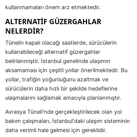
kullanmamaları önem arz etmektedir.
Malatya
ALTERNATIF GÜZERGAHLAR
Manisa
NELERDIR?
Kahramanm
Tünelin kapalı olacağı saatlerde, sürücülerin
Mardin
kullanabileceği alternatif güzergahlar
Muğla
belirlenmiştir. İstanbul genelinde ulaşımın
aksamaması için çeşitli yollar önerilmektedir. Bu
Muş
yollar, trafiğin yoğunluğunu azaltmak ve
Nevşehir
sürücülerin daha hızlı bir şekilde hedeflerine
Niğde
ulaşmalarını sağlamak amacıyla planlanmıştır.
Ordu
Avrasya Tüneli'nde gerçekleştirilecek olan yol
bakım çalışmaları, İstanbul'daki ulaşım sisteminin
Rize
daha verimli hale gelmesi için gereklidir.
Sakarya