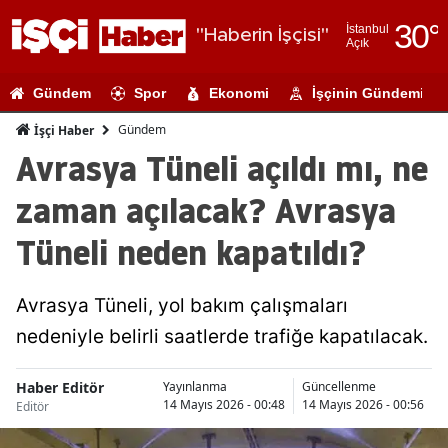
30
°
İstanbul
"Haberin İşçisi"
Açık
Adana
Gündem
Spor
Ekonomi
İşçinin Gündemi
Adıyaman
Gündem
İşçi Haber
Afyonkarahi
Avrasya Tüneli açıldı mı, ne
Ağrı
zaman açılacak? Avrasya
Amasya
Tüneli neden kapatıldı?
Ankara
Avrasya Tüneli, yol bakım çalışmaları
Antalya
nedeniyle belirli saatlerde trafiğe kapatılacak.
Artvin
Haber Editör
Aydın
Yayınlanma
Güncellenme
14 Mayıs 2026 - 00:48
14 Mayıs 2026 - 00:56
Editör
Balıkesir