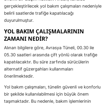
Edirne
gerçekleştirilecek yol bakım çalışmaları nedeniyle
belirli saatlerde trafiğe kapatılacağı
Elazığ
duyurulmuştur.
Erzincan
YOL BAKIM ÇALIŞMALARININ
Erzurum
ZAMANI NEDIR?
Eskişehir
Alınan bilgilere göre, Avrasya Tüneli, 00.30 ile
Gaziantep
05.30 saatleri arasında çift yönlü olarak trafiğe
kapatılacaktır. Bu süre zarfında sürücülerin
Giresun
alternatif güzergahları kullanmaları
Gümüşhan
önerilmektedir.
Hakkari
Yol bakım çalışmaları, tünelin güvenli ve konforlu
Hatay
bir şekilde kullanılabilmesi için büyük önem
taşımaktadır. Bu nedenle, bakım işlemlerinin
Isparta