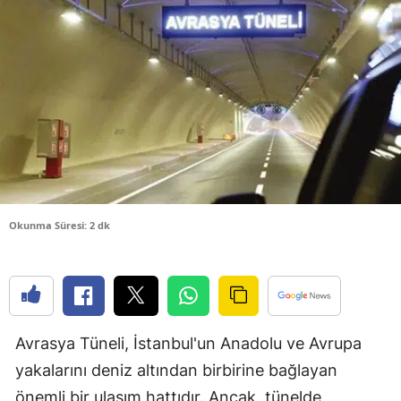
Bilecik
Bingöl
Bitlis
Bolu
Burdur
Bursa
Okunma Süresi: 2 dk
Çanakkale
Çankırı
Çorum
Avrasya Tüneli, İstanbul'un Anadolu ve Avrupa
Denizli
yakalarını deniz altından birbirine bağlayan
Diyarbakır
önemli bir ulaşım hattıdır. Ancak, tünelde