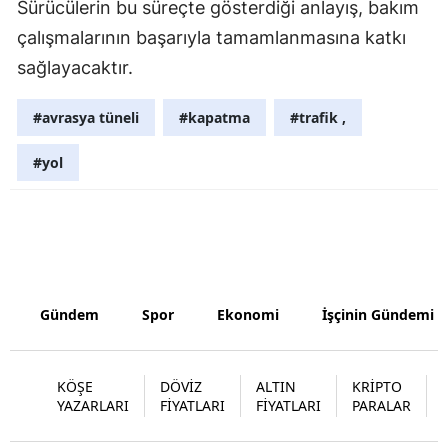
Sürücülerin bu süreçte gösterdiği anlayış, bakım
Samsun
çalışmalarının başarıyla tamamlanmasına katkı
sağlayacaktır.
Siirt
Sinop
#avrasya tüneli
#kapatma
#trafik ,
Sivas
#yol
Tekirdağ
Tokat
Trabzon
Gündem
Spor
Ekonomi
İşçinin Gündemi
Tunceli
Şanlıurfa
KÖŞE
DÖVİZ
ALTIN
KRİPTO
Uşak
YAZARLARI
FİYATLARI
FİYATLARI
PARALAR
Van