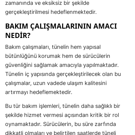
zamanında ve eksiksiz bir şekilde
Mersin
gerçekleştirilmesi hedeflenmektedir.
İstanbul
BAKIM ÇALIŞMALARININ AMACI
İzmir
NEDIR?
Kars
Bakım çalışmaları, tünelin hem yapısal
bütünlüğünü korumak hem de sürücülerin
Kastamonu
güvenliğini sağlamak amacıyla yapılmaktadır.
Kayseri
Tünelin iç yapısında gerçekleştirilecek olan bu
Kırklareli
çalışmalar, uzun vadede ulaşım kalitesini
artırmayı hedeflemektedir.
Kırşehir
Bu tür bakım işlemleri, tünelin daha sağlıklı bir
Kocaeli
şekilde hizmet vermesi açısından kritik bir rol
Konya
oynamaktadır. Sürücülerin, bu süre zarfında
Kütahya
dikkatli olmaları ve belirtilen saatlerde tüneli