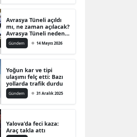
Avrasya Tüneli açıldı
mı, ne zaman açılacak?
Avrasya Tüneli neden
kapatıldı?
Gündem
14 Mayıs 2026
Yoğun kar ve tipi
ulaşımı felç etti: Bazı
yollarda trafik durdu
Gündem
31 Aralık 2025
Yalova’da feci kaza:
Araç takla attı