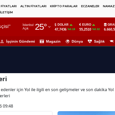
 FİYATLARI
ALTIN FİYATLARI
KRİPTO PARALAR
ECZANELER
NAMAZ 
İLETİŞİM
Adana
25
°
DOLAR
EURO
GRA
İstanbul
Adıyaman
çisi"
Açık
47,7436
55,2510
6.660,
%0.18
%0.32
Afyonkarahisar
İşçinin Gündemi
Magazin
Dünya
Sağlık
Ağrı
Amasya
Ankara
eri
Antalya
Artvin
denler için Yol ile ilgili en son gelişmeler ve son dakika Yo
erleri
Aydın
6 09:48
Balıkesir