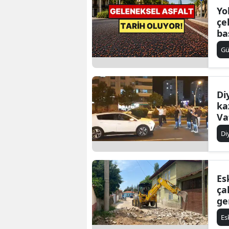
Yo
çe
ba
G
Di
ka
Va
ka
Di
Es
ça
ge
Es