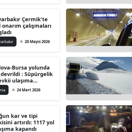
Edirne
yarbakır Çermik'te
Elazığ
l onarım çalışmaları
şladı
Erzincan
yarbakır
20 Mayıs 2026
Erzurum
Eskişehir
lova-Bursa yolunda
Gaziantep
r devrildi : Süpürgelik
vkii ulaşıma
Giresun
pandı
rsa
24 Mart 2026
Gümüşhane
Hakkari
ğun kar ve tipi
Hatay
kisini artırdı: 1117 yol
aşıma kapandı
Isparta