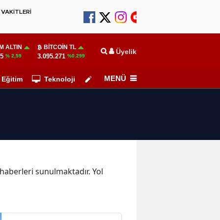
VAKİTLERİ
M ALTIN
BITCOIN TL
Üyelik
55
3.095.271
% 2,59
%0.299
MENÜ
Eğitim
Teknoloji
Köşe Yazarları
l haberleri sunulmaktadır. Yol