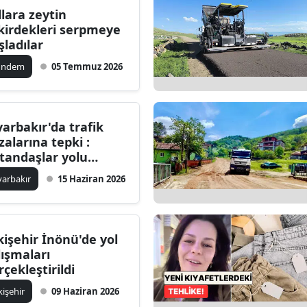
llara zeytin
Bilecik
kirdekleri serpmeye
şladılar
Bingöl
ündem
05 Temmuz 2026
Bitlis
Bolu
yarbakır'da trafik
Burdur
zalarına tepki :
tandaşlar yolu
Bursa
pattı
yarbakır
15 Haziran 2026
Çanakkale
Çankırı
kişehir İnönü'de yol
Çorum
lışmaları
rçekleştirildi
Denizli
kişehir
09 Haziran 2026
Diyarbakır