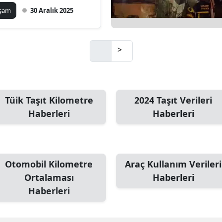
aşam
30 Aralık 2025
Mersin
İstanbul
>
İzmir
Kars
Kastamonu
Tüik Taşıt Kilometre
2024 Taşıt Verileri
Haberleri
Haberleri
Kayseri
Kırklareli
Kırşehir
Otomobil Kilometre
Araç Kullanım Verileri
Ortalaması
Haberleri
Kocaeli
Haberleri
Konya
Kütahya