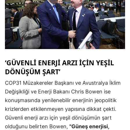
Samsun
Siirt
Sinop
Sivas
Tekirdağ
‘GÜVENLI ENERJI ARZI IÇIN YEŞIL
Tokat
DÖNÜŞÜM ŞART’
Trabzon
COP31 Müzakereler Başkanı ve Avustralya İklim
Değişikliği ve Enerji Bakanı Chris Bowen ise
Tunceli
konuşmasında yenilenebilir enerjinin jeopolitik
Şanlıurfa
krizlerden etkilenmeyen yapısına dikkat çekti.
Uşak
Güvenli enerji arzı için yeşil dönüşümün şart
olduğunu belirten Bowen,
"Güneş enerjisi,
Van