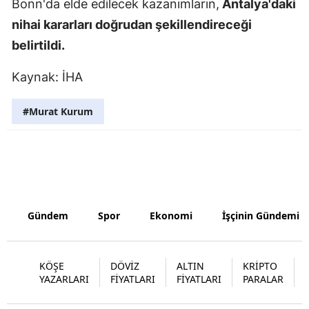
Bonn'da elde edilecek kazanımların,
Antalya'daki
nihai kararları doğrudan şekillendireceği
Yalova
belirtildi.
Karabük
Kaynak: İHA
Kilis
#Murat Kurum
Osmaniye
Düzce
Gündem
Spor
Ekonomi
İşçinin Gündemi
KÖŞE
DÖVİZ
ALTIN
KRİPTO
YAZARLARI
FİYATLARI
FİYATLARI
PARALAR