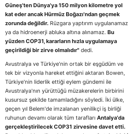
Güneş'ten Dünya'ya 150 milyon kilometre yol
Yozgat
kat eder ancak Hürmüz Boğazı'ndan geçmek
zorunda değildir.
Rüzgara yaptırım uygulanamaz
Zonguldak
ya da hidroenerji abluka altına alınamaz.
Bu
Aksaray
yüzden COP31, kararların hızla uygulamaya
Bayburt
geçirildiği bir zirve olmalıdır"
dedi.
Karaman
Avustralya ve Türkiye'nin ortak bir eşgüdüm ve
Kırıkkale
tek bir vizyonla hareket ettiğini aktaran Bowen,
Türkiye'nin liderlik ettiği eylem gündemi ile
Batman
Avustralya'nın yürüttüğü müzakerelerin birbirini
Şırnak
kusursuz şekilde tamamladığını söyledi. İki ülke,
geçen yıl Belem'de imzalanan yenilikçi iş birliği
Bartın
ruhunun devamı olarak tüm tarafları
Antalya'da
Ardahan
gerçekleştirilecek COP31 zirvesine davet etti.
Iğdır