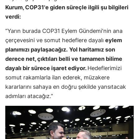
Kurum, COP31'e giden süreçle ilgili şu bilgileri
Malatya
verdi:
Manisa
“Yarın burada COP31 Eylem Gündemi'nin ana
Kahramanm
çerçevesini ve somut hedeflere dayalı
eylem
Mardin
planımızı paylaşacağız.
Yol haritamız son
derece net, çıktıları belli ve tamamen bilime
Muğla
dayalı bir sürece işaret ediyor.
Hedeflerimizi
Muş
somut rakamlarla ilan ederek, müzakere
Nevşehir
kararlarını sahaya en doğru şekilde yansıtacak
adımları atacağız.”
Niğde
Ordu
Rize
Sakarya