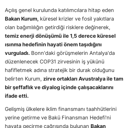
Mersin
Açılış genel kurulunda katılımcılara hitap eden
Bakan Kurum,
küresel krizler ve fosil yakıtlara
İstanbul
olan bağımlılığın getirdiği risklere değinerek,
İzmir
temiz enerji dönüşümü ile 1,5 derece küresel
Kars
ısınma hedefinin hayati önem taşıdığını
vurguladı.
Bonn'daki görüşmelerin Antalya'da
Kastamonu
düzenlenecek COP31 zirvesinin iş yükünü
Kayseri
hafifletmek adına stratejik bir durak olduğunu
Kırklareli
belirten Kurum,
zirve ortakları Avustralya ile tam
bir şeffaflık ve diyalog içinde çalışacaklarını
Kırşehir
ifade etti.
Kocaeli
Gelişmiş ülkelere iklim finansmanı taahhütlerini
Konya
yerine getirme ve Bakü Finansman Hedefi'ni
Kütahya
hayata geçirme çağrısında bulunan
Bakan