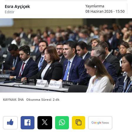
Esra Ayçiçek
Bilecik
Yayınlanma
08 Haziran 2026 - 15:50
Editör
Bingöl
Bitlis
Bolu
Burdur
Bursa
Çanakkale
Çankırı
KAYNAK: İHA
Okunma Süresi: 2 dk
Çorum
Denizli
Diyarbakır