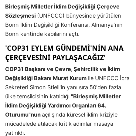
Birleşmiş Milletler İklim Değişikliği Çerçeve
Edirne
Sözleşmesi
(UNFCCC) bünyesinde yürütülen
Elazığ
Bonn İklim Değişikliği Konferansı, Almanya'nın
Erzincan
Bonn kentinde kapılarını açtı.
Erzurum
'COP31 EYLEM GÜNDEMI'NIN ANA
ÇERÇEVESINI PAYLAŞACAĞIZ'
Eskişehir
COP31 Başkanı ve Çevre, Şehircilik ve İklim
Gaziantep
Değişikliği Bakanı Murat Kurum
ile UNFCCC İcra
Giresun
Sekreteri Simon Stiell'in yanı sıra 50'den fazla
Gümüşhan
ülke temsilcisinin katıldığı
"Birleşmiş Milletler
İklim Değişikliği Yardımcı Organları 64.
Hakkari
Oturumu"nun
açılışında küresel iklim kriziyle
Hatay
mücadelede atılacak kritik adımlar masaya
Isparta
yatırıldı.