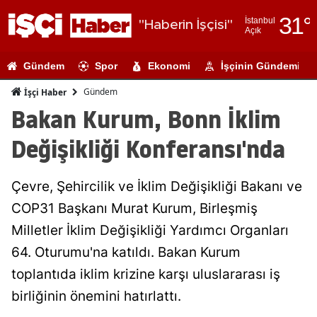
31
°
İstanbul
"Haberin İşçisi"
Açık
Adana
Gündem
Spor
Ekonomi
İşçinin Gündemi
Adıyaman
Gündem
İşçi Haber
Afyonkarahi
Bakan Kurum, Bonn İklim
Ağrı
Değişikliği Konferansı'nda
Amasya
Çevre, Şehircilik ve İklim Değişikliği Bakanı ve
Ankara
COP31 Başkanı Murat Kurum, Birleşmiş
Antalya
Milletler İklim Değişikliği Yardımcı Organları
Artvin
64. Oturumu'na katıldı. Bakan Kurum
toplantıda iklim krizine karşı uluslararası iş
Aydın
birliğinin önemini hatırlattı.
Balıkesir