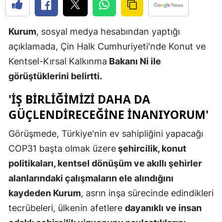
Edirne
Kurum
, sosyal medya hesabından yaptığı
Elazığ
açıklamada, Çin Halk Cumhuriyeti'nde Konut ve
Erzincan
Kentsel-Kırsal Kalkınma
Bakanı Ni ile
Erzurum
görüştüklerini belirtti.
Eskişehir
'IŞ BIRLIĞIMIZI DAHA DA
GÜÇLENDIRECEĞINE INANIYORUM'
Gaziantep
Görüşmede, Türkiye'nin ev sahipliğini yapacağı
Giresun
COP31 başta olmak üzere
şehircilik, konut
Gümüşhan
politikaları, kentsel dönüşüm ve akıllı şehirler
Hakkari
alanlarındaki çalışmaların ele alındığını
kaydeden Kurum
, asrın inşa sürecinde edindikleri
Hatay
tecrübeleri, ülkenin afetlere
dayanıklı ve insan
Isparta