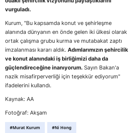
odaklı şehircilik vizyonunu paylaştıklarını
Mersin
vurguladı.
İstanbul
Kurum, "Bu kapsamda konut ve şehirleşme
alanında dünyanın en önde gelen iki ülkesi olarak
İzmir
ortak çalışma grubu kurma ve mutabakat zaptı
Kars
imzalanması kararı aldık.
Adımlarımızın şehircilik
Kastamonu
ve konut alanındaki iş birliğimizi daha da
güçlendireceğine inanıyorum.
Sayın Bakan'a
Kayseri
nazik misafirperverliği için teşekkür ediyorum"
Kırklareli
ifadelerini kullandı.
Kırşehir
Kaynak: AA
Kocaeli
Fotoğraf: Akşam
Konya
#Murat Kurum
#Ni Hong
Kütahya