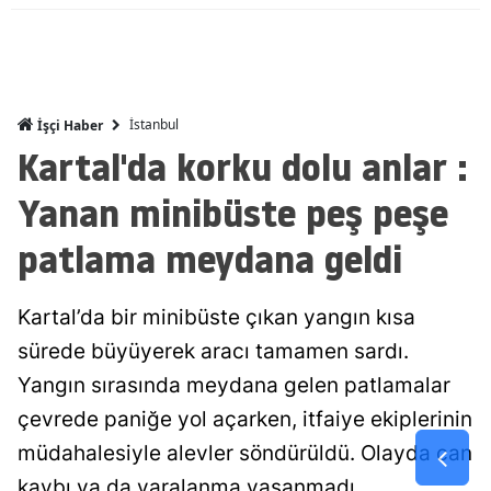
Malatya
Manisa
Kahramanm
İstanbul
İşçi Haber
Kartal'da korku dolu anlar :
Mardin
Yanan minibüste peş peşe
Muğla
patlama meydana geldi
Muş
Nevşehir
Kartal’da bir minibüste çıkan yangın kısa
Niğde
sürede büyüyerek aracı tamamen sardı.
Yangın sırasında meydana gelen patlamalar
Ordu
çevrede paniğe yol açarken, itfaiye ekiplerinin
Rize
müdahalesiyle alevler söndürüldü. Olayda can
Sakarya
kaybı ya da yaralanma yaşanmadı.