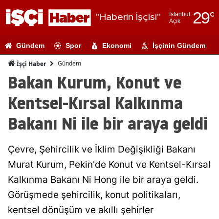
29
°
İstanbul
"Haberin İşçisi"
Açık
Adana
Gündem
Spor
Ekonomi
İşçinin Gündemi
Adıyaman
Gündem
İşçi Haber
Afyonkarahi
Bakan Kurum, Konut ve
Ağrı
Kentsel-Kırsal Kalkınma
Amasya
Bakanı Ni ile bir araya geldi
Ankara
Çevre, Şehircilik ve İklim Değişikliği Bakanı
Antalya
Murat Kurum, Pekin'de Konut ve Kentsel-Kırsal
Artvin
Kalkınma Bakanı Ni Hong ile bir araya geldi.
Aydın
Görüşmede şehircilik, konut politikaları,
kentsel dönüşüm ve akıllı şehirler
Balıkesir