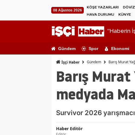
KÖŞE YAZARLARI
DÖVİZ
08 Ağustos 2026
HAVA DURUMU
KÜNYE
"Haberin İş
Gündem
Spor
Ekonomi
Gündem
Barış Murat Yağ
İşçi Haber
Barış Murat 
medyada Mau
Survivor 2026 yarışmacısı
Haber Editör
Editör