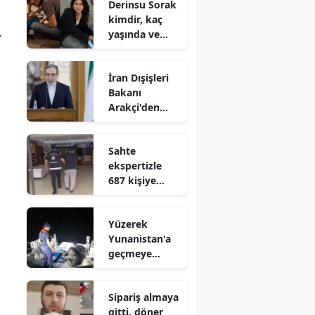
Derinsu Sorak
kimdir, kaç
.
yaşında ve
hangi
filmlerde
İran Dışişleri
oynadı?
Bakanı
Arakçi'den
Müslümanlara
'birlik' çağrısı
Sahte
ekspertizle
687 kişiye
vatandaşlık
kazandıran
Yüzerek
suç örgütü
Yunanistan'a
çökertildi
geçmeye
çalıştılar :
Bodrum
Sipariş almaya
açıklarında 2
gitti, döner
düzensiz