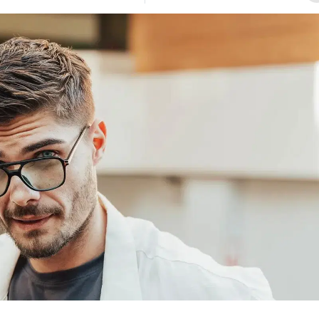
Bilecik
Bingöl
Bitlis
Bolu
Burdur
Bursa
Çanakkale
Çankırı
Çorum
Denizli
Diyarbakır