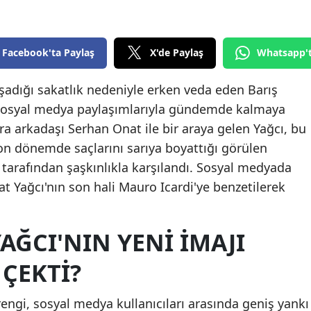
Edirne
Elazığ
Facebook'ta Paylaş
X'de Paylaş
Whatsapp'
Erzincan
şadığı sakatlık nedeniyle erken veda eden Barış
Erzurum
 sosyal medya paylaşımlarıyla gündemde kalmaya
a arkadaşı Serhan Onat ile bir araya gelen Yağcı, bu
Eskişehir
 Son dönemde saçlarını sarıya boyattığı görülen
Gaziantep
ı tarafından şaşkınlıkla karşılandı. Sosyal medyada
t Yağcı'nın son hali Mauro Icardi'ye benzetilerek
Giresun
Gümüşhane
AĞCI'NIN YENI İMAJI
Hakkari
ÇEKTI?
Hatay
Isparta
rengi, sosyal medya kullanıcıları arasında geniş yankı