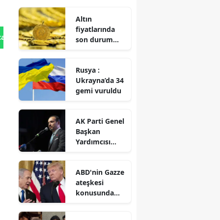
Altın
fiyatlarında
tan Gönder
son durum
ne? Yükselişe
mi geçiyor?
Rusya :
Ukrayna’da 34
gemi vuruldu
AK Parti Genel
Başkan
Yardımcısı
Zorlu : Türk
dünyasının iş
ABD'nin Gazze
birliği uzak
ateşkesi
değil, yakındır
konusunda
İsrail'e baskı
yaptığı iddiası