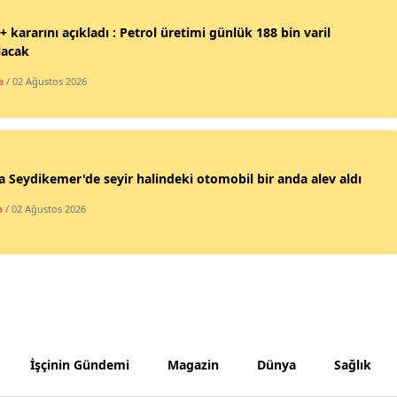
Samsun
 kararını açıkladı : Petrol üretimi günlük 188 bin varil
ılacak
Siirt
a
/ 02 Ağustos 2026
Sinop
Sivas
Tekirdağ
 Seydikemer'de seyir halindeki otomobil bir anda alev aldı
a
/ 02 Ağustos 2026
Tokat
Trabzon
Tunceli
Şanlıurfa
Uşak
İşçinin Gündemi
Magazin
Dünya
Sağlık
Van