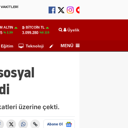
VAKİTLERİ
M ALTIN
BITCOIN TL
Üyelik
55
3.099.280
% 2,59
%0.115
MENÜ
Eğitim
Teknoloji
Köşe Yazarları
sosyal
di
tleri üzerine çekti.
Abone Ol