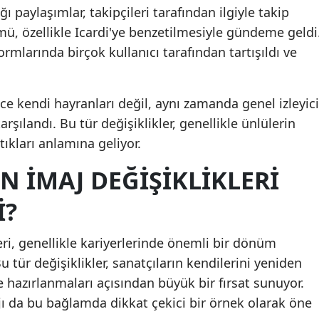
 paylaşımlar, takipçileri tarafından ilgiyle takip
Mersin
ümü, özellikle Icardi'ye benzetilmesiyle gündeme geldi
İstanbul
mlarında birçok kullanıcı tarafından tartışıldı ve
İzmir
ece kendi hayranları değil, aynı zamanda genel izleyici
Kars
rşılandı. Bu tür değişiklikler, genellikle ünlülerin
Kastamonu
tıkları anlamına geliyor.
Kayseri
N İMAJ DEĞIŞIKLIKLERI
Kırklareli
I?
Kırşehir
eri, genellikle kariyerlerinde önemli bir dönüm
Kocaeli
u tür değişiklikler, sanatçıların kendilerini yeniden
e hazırlanmaları açısından büyük bir fırsat sunuyor.
Konya
jı da bu bağlamda dikkat çekici bir örnek olarak öne
Kütahya