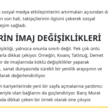
Malatya
ın sosyal medya etkileşimlerini artırmaları açısından d
Manisa
n son hali, takipçilerinin ilgisini çekerek sosyal
eşim sağladı.
Kahramanmaraş
IN İMAJ DEĞIŞIKLIKLERI
Mardin
Muğla
şikliği, yalnızca onunla sınırlı değil. Pek çok ünlü
arla dikkat çekiyor. Örneğin, Kıvanç Tatlıtuğ, Demet
Muş
ler de imajlarında köklü değişiklikler yaparak
Nevşehir
, sanat dünyasında sürekli bir yenilik arayışının ve
arak değerlendiriliyor.
Niğde
rın kariyerlerinde yeni bir sayfa açmalarına yardımcı
Ordu
eriyle olan bağlarını da güçlendiriyor. Barış Murat
Rize
mda dikkat çeken bir örnek olarak öne çıkıyor.
Sakarya