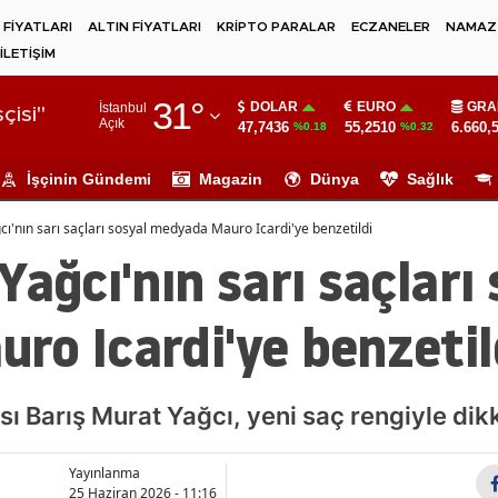
 FİYATLARI
ALTIN FİYATLARI
KRİPTO PARALAR
ECZANELER
NAMAZ 
İLETİŞİM
Adana
31
°
DOLAR
EURO
GRA
İstanbul
Adıyaman
çisi"
Açık
47,7436
55,2510
6.660,
%0.18
%0.32
Afyonkarahisar
İşçinin Gündemi
Magazin
Dünya
Sağlık
Ağrı
cı'nın sarı saçları sosyal medyada Mauro Icardi'ye benzetildi
Amasya
Yağcı'nın sarı saçları 
Ankara
ro Icardi'ye benzetil
Antalya
Artvin
 Barış Murat Yağcı, yeni saç rengiyle dikka
Aydın
Yayınlanma
Balıkesir
25 Haziran 2026 - 11:16