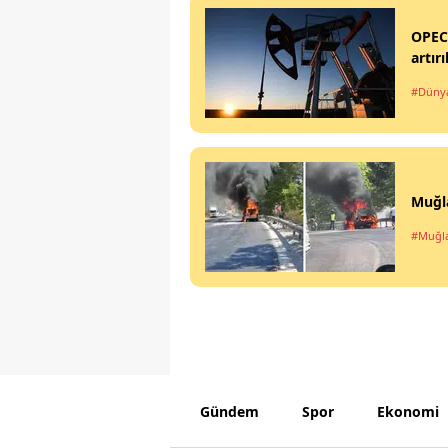
OPEC+
artır
#Düny
Muğla
#Muğl
Gündem
Spor
Ekonomi