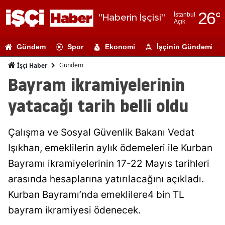
26
°
İstanbul
"Haberin İşçisi"
Açık
Adana
Gündem
Spor
Ekonomi
İşçinin Gündemi
Adıyaman
Gündem
İşçi Haber
Afyonkarahi
Bayram ikramiyelerinin
Ağrı
yatacağı tarih belli oldu
Amasya
Çalışma ve Sosyal Güvenlik Bakanı Vedat
Ankara
Işıkhan, emeklilerin aylık ödemeleri ile Kurban
Antalya
Bayramı ikramiyelerinin 17-22 Mayıs tarihleri
Artvin
arasında hesaplarına yatırılacağını açıkladı.
Kurban Bayramı’nda emeklilere4 bin TL
Aydın
bayram ikramiyesi ödenecek.
Balıkesir