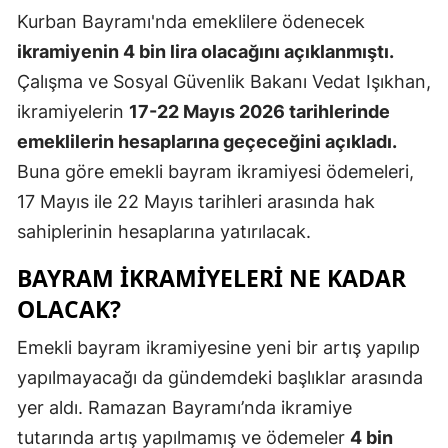
Kurban Bayramı'nda emeklilere ödenecek
Edirne
ikramiyenin 4 bin lira olacağını açıklanmıştı.
Elazığ
Çalışma ve Sosyal Güvenlik Bakanı Vedat Işıkhan,
Erzincan
ikramiyelerin
17-22 Mayıs 2026 tarihlerinde
emeklilerin hesaplarına geçeceğini açıkladı.
Erzurum
Buna göre emekli bayram ikramiyesi ödemeleri,
Eskişehir
17 Mayıs ile 22 Mayıs tarihleri arasında hak
Gaziantep
sahiplerinin hesaplarına yatırılacak.
Giresun
BAYRAM IKRAMIYELERI NE KADAR
OLACAK?
Gümüşhan
Emekli bayram ikramiyesine yeni bir artış yapılıp
Hakkari
yapılmayacağı da gündemdeki başlıklar arasında
Hatay
yer aldı. Ramazan Bayramı’nda ikramiye
Isparta
tutarında artış yapılmamış ve ödemeler
4 bin