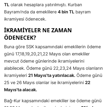
TL
olarak hesaplara yatırılmıştı. Kurban
Mersin
Bayramı’nda da emeklilere
4 bin TL
bayram
İstanbul
ikramiyesi ödenecek.
İzmir
İKRAMİYELER NE ZAMAN
ÖDENECEK?
Kars
Kastamonu
Buna göre SSK kapsamındaki emeklilerin ödeme
günü 17,18,19,20,21,22 Mayıs olan emekliler
Kayseri
mevcut ödeme günlerinde ikramiyelerini
Kırklareli
alabilecek. Ödeme günü 22,23,24 Mayıs olanların
ikramiyeleri
21 Mayıs'ta yatırılacak.
Ödeme günü
Kırşehir
25 ve 26 Mayıs olanlar ise ikramiyelerini
22
Kocaeli
Mayıs'ta alacak.
Konya
Bağ-Kur kapsamındaki emekliler ise ödeme günü
Kütahya