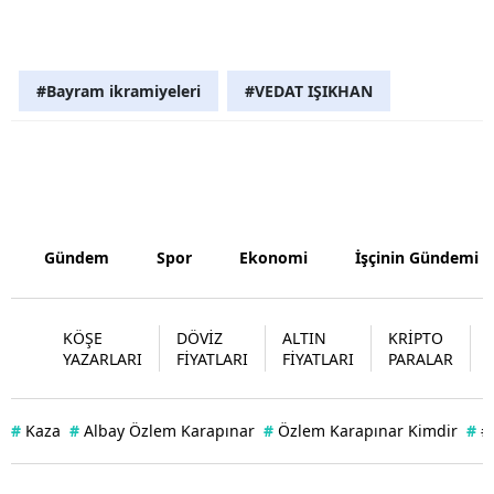
Samsun
Siirt
#Bayram ikramiyeleri
#VEDAT IŞIKHAN
Sinop
Sivas
Tekirdağ
Gündem
Spor
Ekonomi
İşçinin Gündemi
Tokat
Trabzon
KÖŞE
DÖVİZ
ALTIN
KRİPTO
Tunceli
YAZARLARI
FİYATLARI
FİYATLARI
PARALAR
Şanlıurfa
#
Kaza
#
Albay Özlem Karapınar
#
Özlem Karapınar Kimdir
#
#
Uşak
Van