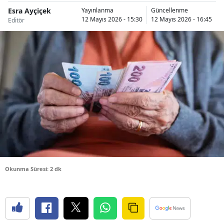
Esra Ayçiçek
Bilecik
Yayınlanma
Güncellenme
12 Mayıs 2026 - 15:30
12 Mayıs 2026 - 16:45
Editör
Bingöl
Bitlis
Bolu
Burdur
Bursa
Çanakkale
Çankırı
Okunma Süresi: 2 dk
Çorum
Denizli
Diyarbakır