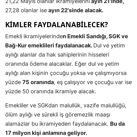
21,22 Mayıs olanlar ikramiyelerini
ayın 21'inde,
Malatya
27,28 olanlar ise
ayın 22'sinde alacak.
Manisa
KİMLER FAYDALANABİLECEK?
Kahramanm
Emekli ikramiyelerinde
n Emekli Sandığı, SGK ve
Bağ-Kur emeklileri faydalanacak.
Dul ve yetim
Mardin
aylığı alanlar da hak sahiplerinin hisseleri
Muğla
oranında ödeme alacaklar. Eğer dul ve yetim
Muş
aylığı alan kişinin çocuğu yoksa ve çalışmıyorsa
yüzde
75 oranında
, eş çalışıyor ve çocuğu var ise
Nevşehir
yüzde 50 oranında ikramiye alacak.
Niğde
Emekliler ve SGKdan malullük, vazife malullüğü,
Ordu
ölüm aylığı ve sürekli iş göremezlik maaşı
Rize
alamazlar bu ikramiyeden faydalanacak.
Bu da
17 milyon kişi anlamına geliyor.
Sakarya