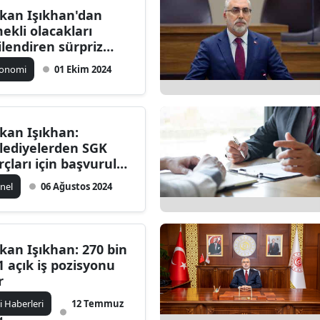
kan Işıkhan'dan
Bilecik
ekli olacakları
gilendiren sürpriz
Bingöl
ıklama!
konomi
01 Ekim 2024
Bitlis
Bolu
kan Işıkhan:
Burdur
lediyelerden SGK
rçları için başvurular
Bursa
tıyor
nel
06 Ağustos 2024
Çanakkale
Çankırı
kan Işıkhan: 270 bin
Çorum
1 açık iş pozisyonu
r
Denizli
çi Haberleri
12 Temmuz
Diyarbakır