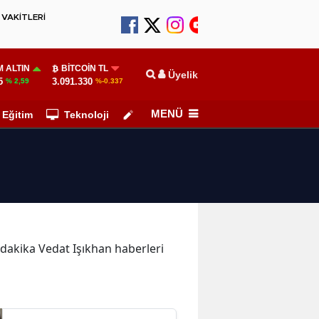
VAKİTLERİ
 ALTIN
BITCOIN TL
Üyelik
5
3.091.330
% 2,59
%-0.337
MENÜ
Eğitim
Teknoloji
Köşe Yazarları
n dakika Vedat Işıkhan haberleri