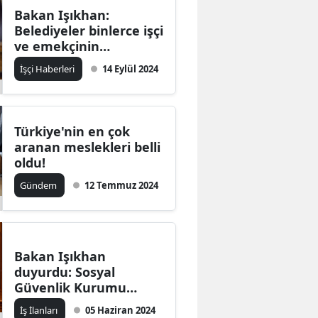
Bakan Işıkhan:
Belediyeler binlerce işçi
ve emekçinin
ekmeğiyle oynadı
İşçi Haberleri
14 Eylül 2024
Türkiye'nin en çok
aranan meslekleri belli
oldu!
Gündem
12 Temmuz 2024
Bakan Işıkhan
duyurdu: Sosyal
Güvenlik Kurumu
teşkilatlarına 344
İş İlanları
05 Haziran 2024