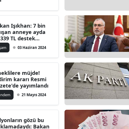
4
Edirne
Elazığ
kan Işıkhan: 7 bin
Erzincan
lışan anneye ayda
.339 TL destek
Erzurum
ğlanacak
aşam
03 Haziran 2024
Eskişehir
Gaziantep
eklilere müjde!
Giresun
dirim kararı Resmi
zete'de yayımlandı
Gümüşhane
ündem
21 Mayıs 2024
Hakkari
Hatay
lyonların gözü bu
Isparta
ıklamadaydı: Bakan