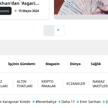
ıkhan'dan 'Asgari
Mersin
rete ara zam
konomi
15 Mayıs 2024
pılacak mı?' yanıtı
İstanbul
İzmir
>
Kars
Kastamonu
Kayseri
İşçinin Gündemi
Magazin
Dünya
Sağlık
Kırklareli
Kırşehir
İZ
ALTIN
KRİPTO
NAMAZ
ECZANELER
Kocaeli
TLARI
FİYATLARI
PARALAR
VAKİTLER
Konya
m Karapınar Kimdir
#
#fenerbahçe
#
Daha 17
#
Emir Sarıhan
#
D
Kütahya