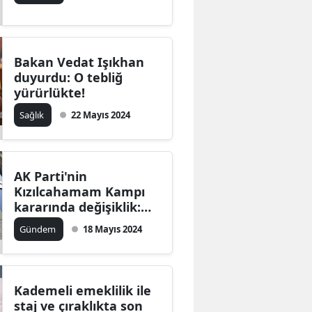
sözleşmeli personel
alınacak
Bakan Vedat Işıkhan
duyurdu: O tebliğ
yürürlükte!
Sağlık
22 Mayıs 2024
AK Parti'nin
Kızılcahamam Kampı
kararında değişiklik:
Tarihi ne zaman?
Gündem
18 Mayıs 2024
Kademeli emeklilik ile
staj ve çıraklıkta son