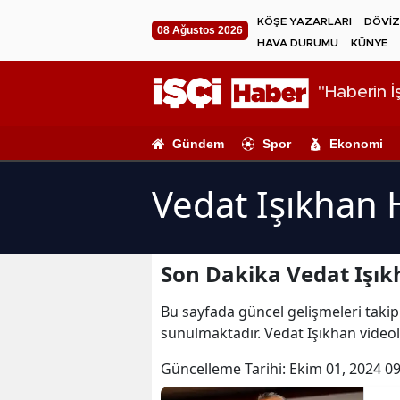
KÖŞE YAZARLARI
DÖVİZ
08 Ağustos 2026
HAVA DURUMU
KÜNYE
"Haberin İş
Gündem
Spor
Ekonomi
Vedat Işıkhan 
Son Dakika Vedat Işık
Bu sayfada güncel gelişmeleri takip 
sunulmaktadır. Vedat Işıkhan videola
Güncelleme Tarihi:
Ekim 01, 2024 09