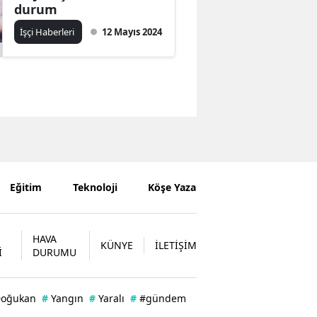
durum
İşçi Haberleri
12 Mayıs 2024
Eğitim
Teknoloji
Köşe Yazarları
HAVA
KÜNYE
İLETİŞİM
İ
DURUMU
oğukan
#
Yangın
#
Yaralı
#
#gündem