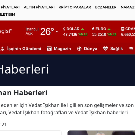
 FİYATLARI
ALTIN FİYATLARI
KRİPTO PARALAR
ECZANELER
NAMAZ 
İLETİŞİM
Adana
26
°
DOLAR
EURO
GRAM
İstanbul
Adıyaman
çisi"
Açık
47,7436
55,2510
6.660,5
%0.18
%0.32
Afyonkarahisar
İşçinin Gündemi
Magazin
Dünya
Sağlık
Ağrı
Haberleri
Amasya
Ankara
han Haberleri
Antalya
Artvin
edenler için Vedat Işıkhan ile ilgili en son gelişmeler ve so
rı, Vedat Işıkhan fotoğrafları ve Vedat Işıkhan haberleri
Aydın
:21
Balıkesir