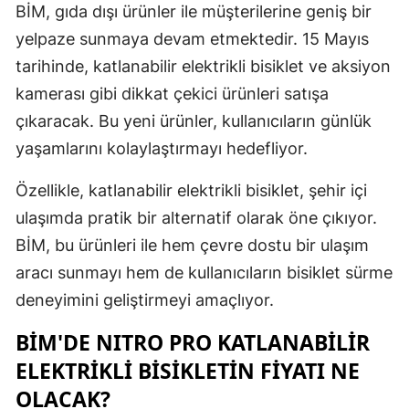
BİM, gıda dışı ürünler ile müşterilerine geniş bir
Edirne
yelpaze sunmaya devam etmektedir. 15 Mayıs
Elazığ
tarihinde, katlanabilir elektrikli bisiklet ve aksiyon
kamerası gibi dikkat çekici ürünleri satışa
Erzincan
çıkaracak. Bu yeni ürünler, kullanıcıların günlük
Erzurum
yaşamlarını kolaylaştırmayı hedefliyor.
Eskişehir
Özellikle, katlanabilir elektrikli bisiklet, şehir içi
Gaziantep
ulaşımda pratik bir alternatif olarak öne çıkıyor.
BİM, bu ürünleri ile hem çevre dostu bir ulaşım
Giresun
aracı sunmayı hem de kullanıcıların bisiklet sürme
Gümüşhan
deneyimini geliştirmeyi amaçlıyor.
Hakkari
BİM'DE NITRO PRO KATLANABILIR
Hatay
ELEKTRIKLI BISIKLETIN FIYATI NE
OLACAK?
Isparta