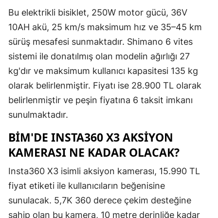
Bu elektrikli bisiklet, 250W motor gücü, 36V
Malatya
10AH akü, 25 km/s maksimum hız ve 35–45 km
Manisa
sürüş mesafesi sunmaktadır. Shimano 6 vites
Kahramanm
sistemi ile donatılmış olan modelin ağırlığı 27
kg'dır ve maksimum kullanıcı kapasitesi 135 kg
Mardin
olarak belirlenmiştir. Fiyatı ise 28.900 TL olarak
Muğla
belirlenmiştir ve peşin fiyatına 6 taksit imkanı
sunulmaktadır.
Muş
BİM'DE INSTA360 X3 AKSIYON
Nevşehir
KAMERASI NE KADAR OLACAK?
Niğde
Insta360 X3 isimli aksiyon kamerası, 15.990 TL
Ordu
fiyat etiketi ile kullanıcıların beğenisine
Rize
sunulacak. 5,7K 360 derece çekim desteğine
sahip olan bu kamera, 10 metre derinliğe kadar
Sakarya