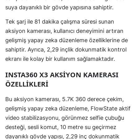
suya dayanıklı bir gövde yapısına sahiptir.
Samsun
Tek şarj ile 81 dakika çalışma süresi sunan
Siirt
aksiyon kamerası, kullanıcı deneyimini artıran
Sinop
gelişmiş yapay zeka düzenleme özelliklerine de
Sivas
sahiptir. Ayrıca, 2,29 inçlik dokunmatik kontrol
ekranı ile kolay bir kullanım sağlamaktadır.
Tekirdağ
INSTA360 X3 AKSIYON KAMERASI
Tokat
ÖZELLIKLERI
Trabzon
Bu aksiyon kamerası, 5.7K 360 derece çekim,
Tunceli
gelişmiş yapay zeka düzenleme, FlowState aktif
Şanlıurfa
video stabilizasyonu, görünmez selfie çubuğu
Uşak
desteği, sesli komut, 10 metre su geçirmez
dayanıklı gövde yapısı, 2,29 inç dokunmatik
Van