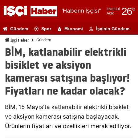
26
°
İstanbul
"Haberin İşçisi"
Açık
Adana
Gündem
Spor
Ekonomi
İşçinin Gündemi
Adıyaman
Gündem
İşçi Haber
Afyonkarahi
BİM, katlanabilir elektrikli
Ağrı
bisiklet ve aksiyon
Amasya
kamerası satışına başlıyor!
Ankara
Fiyatları ne kadar olacak?
Antalya
BİM, 15 Mayıs'ta katlanabilir elektrikli bisiklet
Artvin
ve aksiyon kamerası satışına başlayacak.
Aydın
Ürünlerin fiyatları ve özellikleri merak ediliyor.
Balıkesir