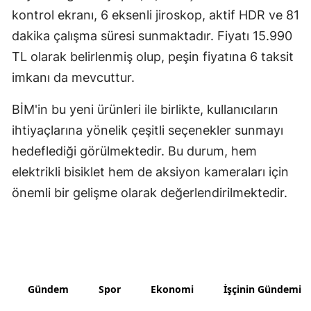
kontrol ekranı, 6 eksenli jiroskop, aktif HDR ve 81
Yozgat
dakika çalışma süresi sunmaktadır. Fiyatı 15.990
Zonguldak
TL olarak belirlenmiş olup, peşin fiyatına 6 taksit
imkanı da mevcuttur.
Aksaray
BİM'in bu yeni ürünleri ile birlikte, kullanıcıların
Bayburt
ihtiyaçlarına yönelik çeşitli seçenekler sunmayı
Karaman
hedeflediği görülmektedir. Bu durum, hem
Kırıkkale
elektrikli bisiklet hem de aksiyon kameraları için
önemli bir gelişme olarak değerlendirilmektedir.
Batman
Şırnak
Bartın
Ardahan
Gündem
Spor
Ekonomi
İşçinin Gündemi
Iğdır