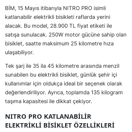
BİM, 15 Mayıs itibarıyla NITRO PRO isimli
Mersin
katlanabilir elektrikli bisikleti raflarda yerini
İstanbul
alacak. Bu model, 28.900 TL fiyat etiketi ile
İzmir
satışa sunulacak. 250W motor gücüne sahip olan
bisiklet, saatte maksimum 25 kilometre hıza
Kars
ulaşabiliyor.
Kastamonu
Tek şarj ile 35 ila 45 kilometre arasında menzil
Kayseri
sunabilen bu elektrikli bisiklet, günlük şehir içi
Kırklareli
kullanımlar için oldukça ideal bir seçenek olarak
değerlendiriliyor. Ayrıca, toplamda 135 kilogram
Kırşehir
taşıma kapasitesi ile dikkat çekiyor.
Kocaeli
NITRO PRO KATLANABILIR
Konya
ELEKTRIKLI BISIKLET ÖZELLIKLERI
Kütahya