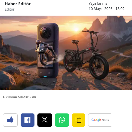
Haber Editör
Yayınlanma
Bilecik
10 Mayıs 2026 - 18:02
Editör
Bingöl
Bitlis
Bolu
Burdur
Bursa
Çanakkale
Çankırı
Okunma Süresi: 2 dk
Çorum
Denizli
Diyarbakır