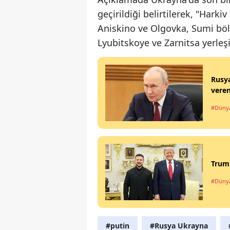
geçirildiği belirtilerek, "Hark
Aniskino ve Olgovka, Sumi bölg
Lyubitskoye ve Zarnitsa yerleşim
Rusya
veren
#Düny
Trump
#Düny
#putin
#Rusya Ukrayna