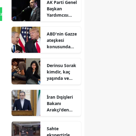
AK Parti Genel
Başkan
tan Gönder
Yardımcısı
Zorlu : Türk
dünyasının iş
ABD'nin Gazze
birliği uzak
ateşkesi
değil, yakındır
konusunda
İsrail'e baskı
yaptığı iddiası
Derinsu Sorak
kimdir, kaç
yaşında ve
hangi
filmlerde
İran Dışişleri
oynadı?
Bakanı
Arakçi'den
Müslümanlara
'birlik' çağrısı
Sahte
ekspertizle