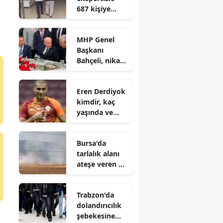
687 kişiye
vatandaşlık
kazandıran
MHP Genel
suç örgütü
Başkanı
çökertildi
Bahçeli, nikah
şahidi oldu
Eren Derdiyok
kimdir, kaç
yaşında ve
hangi
takımlarda
Bursa'da
oynadı?
tarlalık alanı
ateşe veren 16
yaşındaki
şüpheli
Trabzon'da
yakalandı
dolandırıcılık
şebekesine