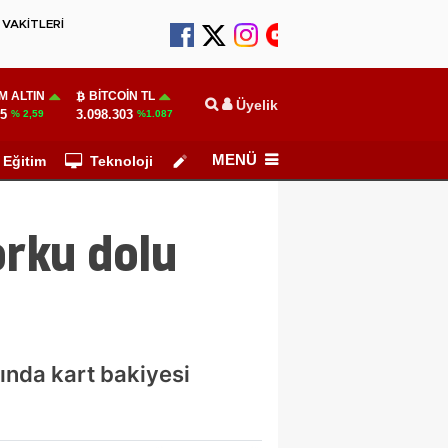
VAKİTLERİ
M ALTIN
BITCOIN TL
Üyelik
55
3.098.303
% 2,59
%1.087
MENÜ
Eğitim
Teknoloji
Köşe Yazarları
orku dolu
sında kart bakiyesi