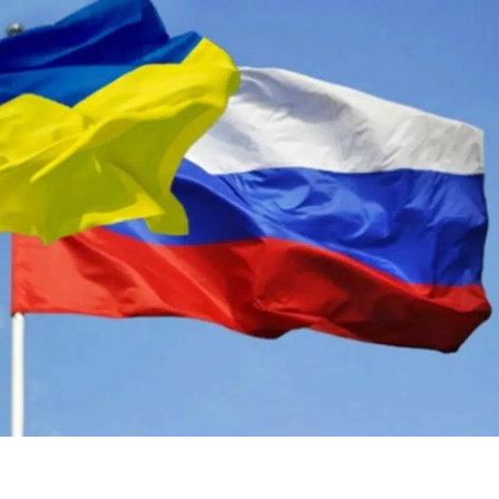
Samsun
Siirt
Sinop
Sivas
Tekirdağ
Tokat
Trabzon
Tunceli
Şanlıurfa
Uşak
Van