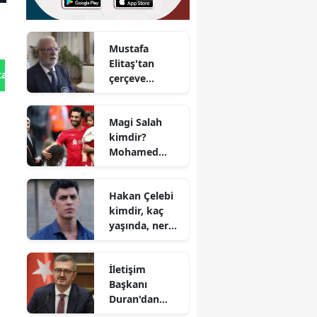
Mustafa
Elitaş'tan
tan Gönder
çerçeve
yasaya ilişkin
dikkat çeken
Magi Salah
mesaj
kimdir?
Mohamed
Salah'ın eşi
kaç yaşında,
Hakan Çelebi
nereli ve
kimdir, kaç
mesleği nedir?
yaşında, nereli
ve sevgilisi var
mı? Hangi
İletişim
dizilerde
Başkanı
oynadı?
Duran'dan
'çerçeve yasa'