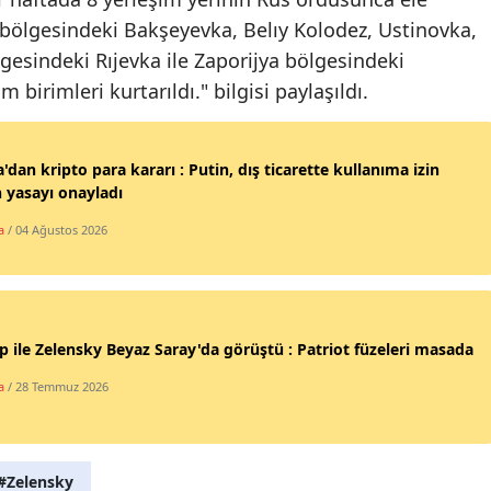
iv bölgesindeki Bakşeyevka, Belıy Kolodez, Ustinovka,
Yalova
esindeki Rıjevka ile Zaporijya bölgesindeki
 birimleri kurtarıldı." bilgisi paylaşıldı.
Karabük
Kilis
'dan kripto para kararı : Putin, dış ticarette kullanıma izin
Osmaniye
 yasayı onayladı
Düzce
a
/ 04 Ağustos 2026
 ile Zelensky Beyaz Saray'da görüştü : Patriot füzeleri masada
a
/ 28 Temmuz 2026
#Zelensky