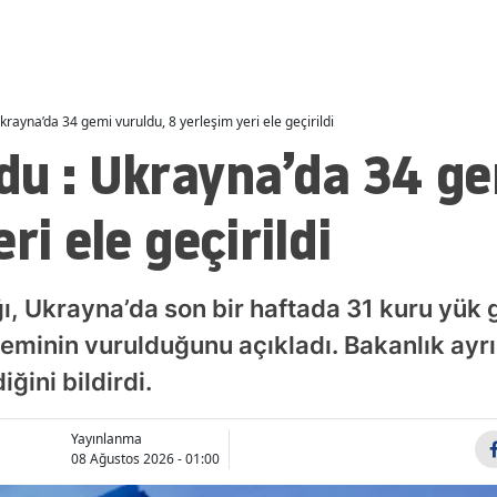
Malatya
Manisa
rayna’da 34 gemi vuruldu, 8 yerleşim yeri ele geçirildi
Kahramanmaraş
du : Ukrayna’da 34 ge
Mardin
ri ele geçirildi
Muğla
Muş
, Ukrayna’da son bir haftada 31 kuru yük 
Nevşehir
minin vurulduğunu açıkladı. Bakanlık ayrı
Niğde
iğini bildirdi.
Ordu
Yayınlanma
Rize
08 Ağustos 2026 - 01:00
Sakarya