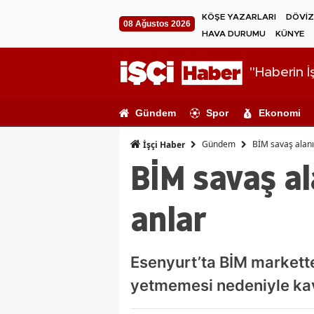
KÖŞE YAZARLARI
DÖVİZ
08 Ağustos 2026
HAVA DURUMU
KÜNYE
"Haberin İş
Gündem
Spor
Ekonomi
Gündem
BİM savaş alanı
İşçi Haber
BİM savaş al
anlar
Esenyurt’ta BİM markette 
yetmemesi nedeniyle kav