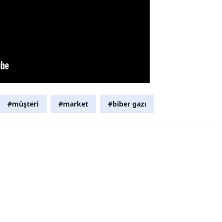
Mersin
İstanbul
İzmir
Kars
Kastamonu
#müşteri
#market
#biber gazı
Kayseri
Kırklareli
Kırşehir
Kocaeli
Konya
Kütahya