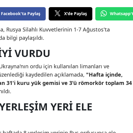
Yozgat
Facebook'ta Paylaş
X'de Paylaş
Whatsapp'
Zonguldak
, Rusya Silahlı Kuvvetlerinin 1-7 Ağustos'ta
Aksaray
 bilgi paylaşıldı.
Bayburt
İYİ VURDU
Karaman
krayna'nın ordu için kullanılan limanları ve
Kırıkkale
düzenlediği kaydedilen açıklamada,
"Hafta içinde,
an 31'i kuru yük gemisi ve 3'ü römorkör toplam 34
Batman
nıldı.
Şırnak
YERLEŞIM YERI ELE
Bartın
Ardahan
 haftada 8 yerleşim yerinin Rus ordusunca ele
Iğdır