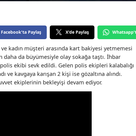
Edirne
Elazığ
Facebook'ta Paylaş
X'de Paylaş
Whatsapp'
Erzincan
Erzurum
ı ve kadın müşteri arasında kart bakiyesi yetmemesi
ın daha da büyümesiyle olay sokağa taştı. İhbar
Eskişehir
olis ekibi sevk edildi. Gelen polis ekipleri kalabalığı
Gaziantep
dı ve kavgaya karışan 2 kişi ise gözaltına alındı.
vvet ekiplerinin bekleyişi devam ediyor.
Giresun
Gümüşhane
Hakkari
Hatay
Isparta