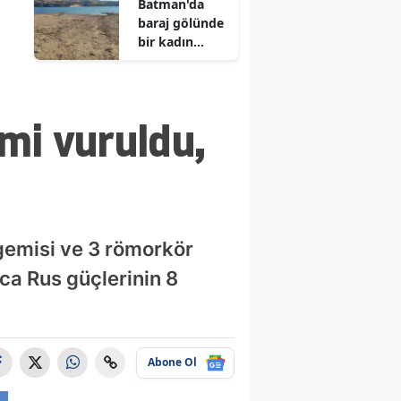
Batman'da
baraj gölünde
bir kadın
cesedi
bulundu
mi vuruldu,
gemisi ve 3 römorkör
ca Rus güçlerinin 8
Abone Ol