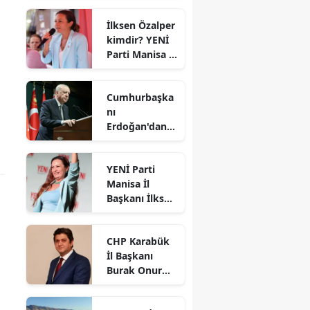
açıklaması
İlksen Özalper
kimdir? YENİ
Parti Manisa İl
Başkanı kaç
yaşında ve
Cumhurbaşka
nereli?
nı
Erdoğan'dan
'çerçeve
yasaya' ilişkin
YENİ Parti
açıklama
Manisa İl
Başkanı İlksen
Özalper
gözaltına
CHP Karabük
alındı
İl Başkanı
Burak Onur
Gündüz oldu