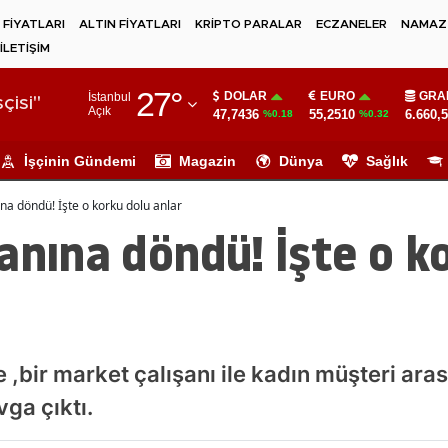
 FİYATLARI
ALTIN FİYATLARI
KRİPTO PARALAR
ECZANELER
NAMAZ 
İLETİŞİM
Adana
27
°
DOLAR
EURO
GRA
İstanbul
Adıyaman
çisi"
Açık
47,7436
55,2510
6.660,
%0.18
%0.32
Afyonkarahisar
İşçinin Gündemi
Magazin
Dünya
Sağlık
Ağrı
na döndü! İşte o korku dolu anlar
Amasya
anına döndü! İşte o k
Ankara
Antalya
Artvin
,bir market çalışanı ile kadın müşteri ara
Aydın
ga çıktı.
Balıkesir