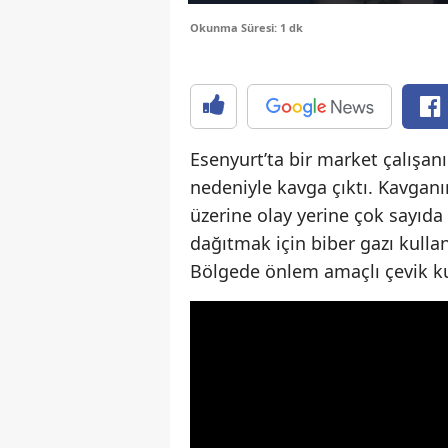
Okunma Süresi: 1 dk
Esenyurt’ta bir market çalışan
nedeniyle kavga çıktı. Kavgan
üzerine olay yerine çok sayıda p
dağıtmak için biber gazı kullan
Bölgede önlem amaçlı çevik ku