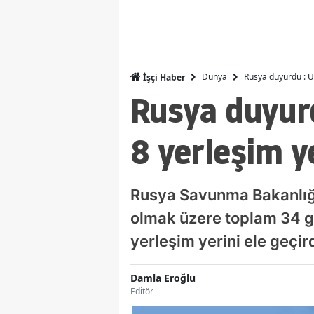
Dünya
Rusya duyurdu : Uk
İşçi Haber
Rusya duyur
8 yerleşim ye
Rusya Savunma Bakanlığı
olmak üzere toplam 34 ge
yerleşim yerini ele geçird
Damla Eroğlu
Editör