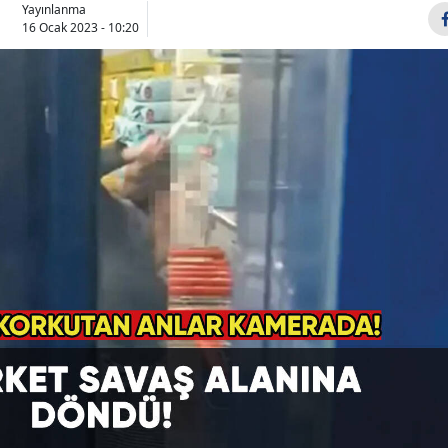
Yayınlanma
Bilecik
16 Ocak 2023 - 10:20
Bingöl
Bitlis
Bolu
Burdur
Bursa
Çanakkale
Çankırı
Çorum
Denizli
Diyarbakır