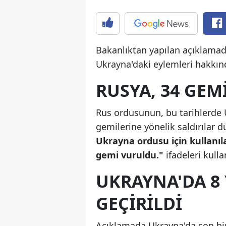
Bakanlıktan yapılan açıklamada
Ukrayna'daki eylemleri hakkında
RUSYA, 34 GEM
Rus ordusunun, bu tarihlerde U
gemilerine yönelik saldırılar 
Ukrayna ordusu için kullanıl
gemi vuruldu."
ifadeleri kulla
UKRAYNA'DA 8 
GEÇIRILDI
Açıklamada Ukrayna'da son bir