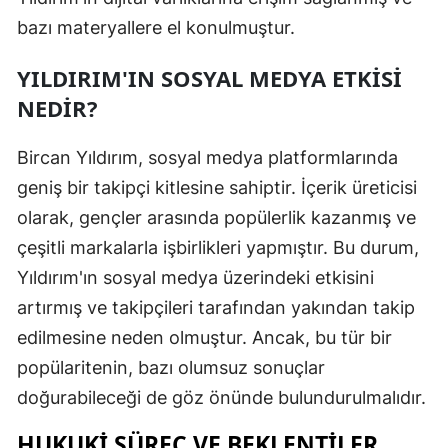
bazı materyallere el konulmuştur.
Mersin
İstanbul
YILDIRIM'IN SOSYAL MEDYA ETKISI
NEDIR?
İzmir
Kars
Bircan Yıldırım, sosyal medya platformlarında
geniş bir takipçi kitlesine sahiptir. İçerik üreticisi
Kastamonu
olarak, gençler arasında popülerlik kazanmış ve
Kayseri
çeşitli markalarla işbirlikleri yapmıştır. Bu durum,
Kırklareli
Yıldırım'ın sosyal medya üzerindeki etkisini
artırmış ve takipçileri tarafından yakından takip
Kırşehir
edilmesine neden olmuştur. Ancak, bu tür bir
Kocaeli
popülaritenin, bazı olumsuz sonuçlar
doğurabileceği de göz önünde bulundurulmalıdır.
Konya
HUKUKI SÜREÇ VE BEKLENTILER
Kütahya