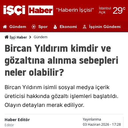
29
°
İstanbul
"Haberin İşçisi"
Açık
Adana
Gündem
Spor
Ekonomi
İşçinin Gündemi
Adıyaman
Gündem
İşçi Haber
Afyonkarahi
Bircan Yıldırım kimdir ve
Ağrı
gözaltına alınma sebepleri
Amasya
neler olabilir?
Ankara
Bircan Yıldırım isimli sosyal medya içerik
Antalya
üreticisi hakkında gözaltı işlemleri başlatıldı.
Artvin
Olayın detayları merak ediliyor.
Aydın
Haber Editör
Yayınlanma
Balıkesir
03 Haziran 2026 - 17:28
Editör