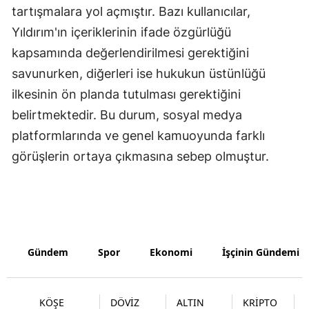
tartışmalara yol açmıştır. Bazı kullanıcılar,
Samsun
Yıldırım'ın içeriklerinin ifade özgürlüğü
Siirt
kapsamında değerlendirilmesi gerektiğini
savunurken, diğerleri ise hukukun üstünlüğü
Sinop
ilkesinin ön planda tutulması gerektiğini
Sivas
belirtmektedir. Bu durum, sosyal medya
platformlarında ve genel kamuoyunda farklı
Tekirdağ
görüşlerin ortaya çıkmasına sebep olmuştur.
Tokat
Trabzon
Tunceli
Şanlıurfa
Gündem
Spor
Ekonomi
İşçinin Gündemi
Uşak
KÖŞE
DÖVİZ
ALTIN
KRİPTO
Van