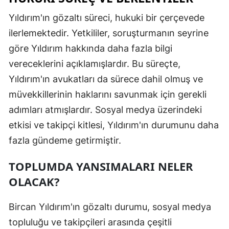
Malatya
Yıldırım'ın gözaltı süreci, hukuki bir çerçevede
ilerlemektedir. Yetkililer, soruşturmanın seyrine
Manisa
göre Yıldırım hakkında daha fazla bilgi
Kahramanm
vereceklerini açıklamışlardır. Bu süreçte,
Yıldırım'ın avukatları da sürece dahil olmuş ve
Mardin
müvekkillerinin haklarını savunmak için gerekli
Muğla
adımları atmışlardır. Sosyal medya üzerindeki
Muş
etkisi ve takipçi kitlesi, Yıldırım'ın durumunu daha
fazla gündeme getirmiştir.
Nevşehir
Niğde
TOPLUMDA YANSIMALARI NELER
OLACAK?
Ordu
Rize
Bircan Yıldırım'ın gözaltı durumu, sosyal medya
topluluğu ve takipçileri arasında çeşitli
Sakarya