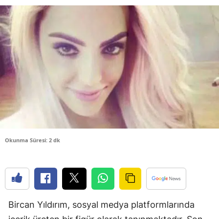
Bilecik
Bingöl
Bitlis
Bolu
Burdur
Bursa
Çanakkale
Okunma Süresi: 2 dk
Çankırı
Çorum
Denizli
Bircan Yıldırım, sosyal medya platformlarında
Diyarbakır