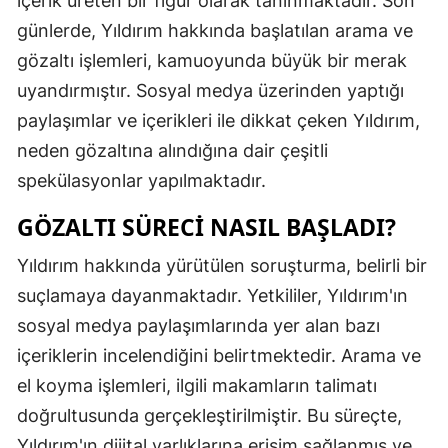
içerik üreten bir figür olarak tanınmaktadır. Son
Edirne
günlerde, Yıldırım hakkında başlatılan arama ve
gözaltı işlemleri, kamuoyunda büyük bir merak
Elazığ
uyandırmıştır. Sosyal medya üzerinden yaptığı
Erzincan
paylaşımlar ve içerikleri ile dikkat çeken Yıldırım,
Erzurum
neden gözaltına alındığına dair çeşitli
spekülasyonlar yapılmaktadır.
Eskişehir
GÖZALTI SÜRECI NASIL BAŞLADI?
Gaziantep
Yıldırım hakkında yürütülen soruşturma, belirli bir
Giresun
suçlamaya dayanmaktadır. Yetkililer, Yıldırım'ın
Gümüşhan
sosyal medya paylaşımlarında yer alan bazı
Hakkari
içeriklerin incelendiğini belirtmektedir. Arama ve
el koyma işlemleri, ilgili makamların talimatı
Hatay
doğrultusunda gerçekleştirilmiştir. Bu süreçte,
Isparta
Yıldırım'ın dijital varlıklarına erişim sağlanmış ve