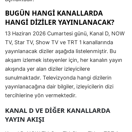
Malatya
BUGÜN HANGI KANALLARDA
HANGI DIZILER YAYINLANACAK?
Manisa
13 Haziran 2026 Cumartesi günü, Kanal D, NOW
Kahramanm
TV, Star TV, Show TV ve TRT 1 kanallarında
Mardin
yayınlanacak diziler aşağıda listelenmiştir. Bu
Muğla
akşam izlemek isteyenler için, her kanalın yayın
akışında yer alan diziler izleyicilere
Muş
sunulmaktadır. Televizyonda hangi dizilerin
Nevşehir
yayınlanacağına dair bilgiler, izleyicilerin dizi
Niğde
tercihlerine yön vermektedir.
Ordu
KANAL D VE DIĞER KANALLARDA
YAYIN AKIŞI
Rize
Sakarya