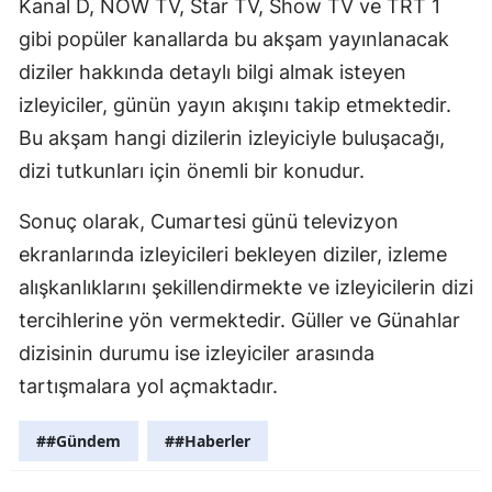
Kanal D, NOW TV, Star TV, Show TV ve TRT 1
Samsun
gibi popüler kanallarda bu akşam yayınlanacak
diziler hakkında detaylı bilgi almak isteyen
Siirt
izleyiciler, günün yayın akışını takip etmektedir.
Sinop
Bu akşam hangi dizilerin izleyiciyle buluşacağı,
dizi tutkunları için önemli bir konudur.
Sivas
Tekirdağ
Sonuç olarak, Cumartesi günü televizyon
ekranlarında izleyicileri bekleyen diziler, izleme
Tokat
alışkanlıklarını şekillendirmekte ve izleyicilerin dizi
Trabzon
tercihlerine yön vermektedir. Güller ve Günahlar
dizisinin durumu ise izleyiciler arasında
Tunceli
tartışmalara yol açmaktadır.
Şanlıurfa
##Gündem
##Haberler
Uşak
Van