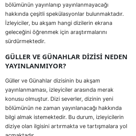
bölümünün yayınlanıp yayınlanmayacağı
Mersin
hakkında çeşitli spekülasyonlar bulunmaktadır.
İstanbul
İzleyiciler, bu akşam hangi dizilerin ekrana
geleceğini öğrenmek için araştırmalarını
İzmir
sürdürmektedir.
Kars
GÜLLER VE GÜNAHLAR DIZISI NEDEN
Kastamonu
YAYINLANMIYOR?
Kayseri
Güller ve Günahlar dizisinin bu akşam
Kırklareli
yayınlanmaması, izleyiciler arasında merak
Kırşehir
konusu olmuştur. Dizi severler, dizinin yeni
bölümünün ne zaman yayınlanacağı hakkında
Kocaeli
bilgi almak istemektedir. Bu durum, izleyicilerin
Konya
diziye olan ilgisini artırmakta ve tartışmalara yol
Kütahya
açmaktadır.