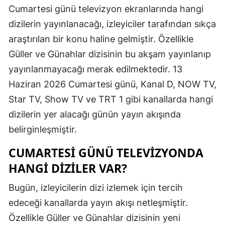
Cumartesi günü televizyon ekranlarında hangi
Edirne
dizilerin yayınlanacağı, izleyiciler tarafından sıkça
Elazığ
araştırılan bir konu haline gelmiştir. Özellikle
Güller ve Günahlar dizisinin bu akşam yayınlanıp
Erzincan
yayınlanmayacağı merak edilmektedir. 13
Erzurum
Haziran 2026 Cumartesi günü, Kanal D, NOW TV,
Eskişehir
Star TV, Show TV ve TRT 1 gibi kanallarda hangi
dizilerin yer alacağı günün yayın akışında
Gaziantep
belirginleşmiştir.
Giresun
CUMARTESI GÜNÜ TELEVIZYONDA
Gümüşhan
HANGI DIZILER VAR?
Hakkari
Bugün, izleyicilerin dizi izlemek için tercih
Hatay
edeceği kanallarda yayın akışı netleşmiştir.
Özellikle Güller ve Günahlar dizisinin yeni
Isparta