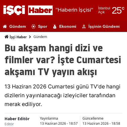
25
°
İstanbul
"Haberin İşçisi"
Açık
Adana
Gündem
Spor
Ekonomi
İşçinin Gündemi
Adıyaman
Gündem
İşçi Haber
Afyonkarahi
Bu akşam hangi dizi ve
Ağrı
filmler var? İşte Cumartesi
Amasya
akşamı TV yayın akışı
Ankara
13 Haziran 2026 Cumartesi günü TV'de hangi
Antalya
dizilerin yayınlanacağı izleyiciler tarafından
Artvin
merak ediliyor.
Aydın
Haber Editör
Yayınlanma
Güncellenme
Balıkesir
13 Haziran 2026 - 18:57
13 Haziran 2026 - 18:58
Editör