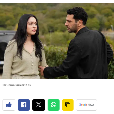
Bilecik
Bingöl
Bitlis
Bolu
Burdur
Bursa
Çanakkale
Çankırı
Okunma Süresi: 2 dk
Çorum
Denizli
Diyarbakır