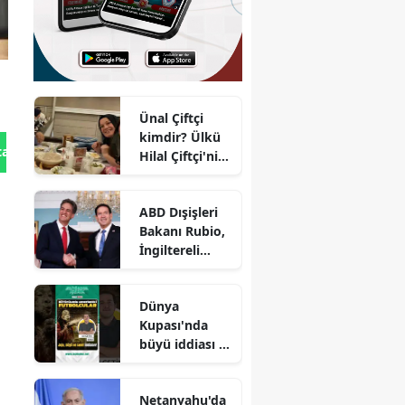
Ünal Çiftçi
kimdir? Ülkü
tan Gönder
Hilal Çiftçi'nin
babasının
mesleği nedir,
ABD Dışişleri
neler söyledi?
Bakanı Rubio,
İngiltereli
mevkidaşıyla
görüştü
Dünya
Kupası'nda
büyü iddiası :
Futbolda
doğaüstü
Netanyahu'da
güçler