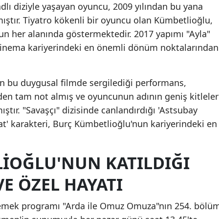
adlı diziyle yaşayan oyuncu, 2009 yılından bu yana
Malatya
mıştır. Tiyatro kökenli bir oyuncu olan Kümbetlioğlu,
un her alanında göstermektedir. 2017 yapımı "Ayla"
Manisa
 sinema kariyerindeki en önemli dönüm noktalarından
Kahramanmaraş
Mardin
n bu duygusal filmde sergilediği performans,
Muğla
rden tam not almış ve oyuncunun adının geniş kitleler
ştır. "Savaşçı" dizisinde canlandırdığı 'Astsubay
Muş
' karakteri, Burç Kümbetlioğlu'nun kariyerindeki en
Nevşehir
Niğde
IOĞLU'NUN KATILDIĞI
Ordu
E ÖZEL HAYATI
Rize
 yemek programı "Arda ile Omuz Omuza"nın 254. bölü
Sakarya