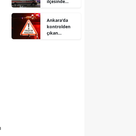
ilçesinde
silahlı kavga :
1 ölü, 1 yaralı
Ankara'da
kontrolden
çıkan
otomobil
takla attı : 2
yaralı
m