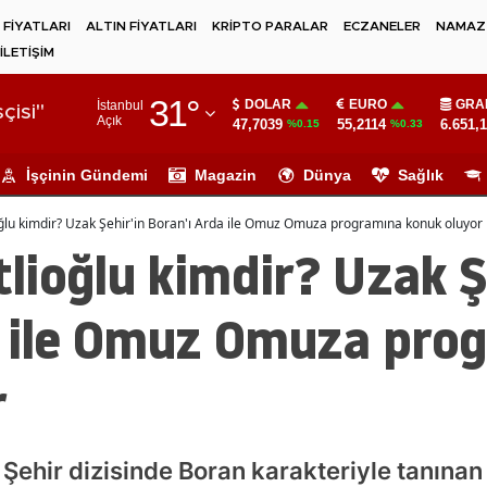
 FİYATLARI
ALTIN FİYATLARI
KRİPTO PARALAR
ECZANELER
NAMAZ 
İLETİŞİM
Adana
31
°
DOLAR
EURO
GRA
İstanbul
Adıyaman
çisi"
Açık
47,7039
55,2114
6.651,
%0.15
%0.33
Afyonkarahisar
İşçinin Gündemi
Magazin
Dünya
Sağlık
Ağrı
lu kimdir? Uzak Şehir'in Boran'ı Arda ile Omuz Omuza programına konuk oluyor
Amasya
ioğlu kimdir? Uzak Ş
Ankara
a ile Omuz Omuza pro
Antalya
r
Artvin
Aydın
Balıkesir
Şehir dizisinde Boran karakteriyle tanınan 