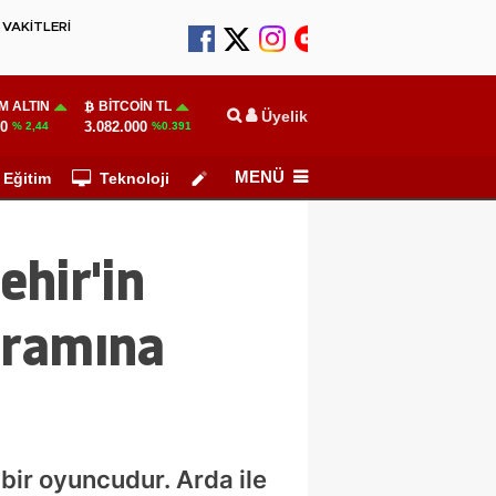
VAKİTLERİ
M ALTIN
BITCOIN TL
Üyelik
10
3.082.000
% 2,44
%0.391
MENÜ
Eğitim
Teknoloji
Köşe Yazarları
ehir'in
gramına
bir oyuncudur. Arda ile