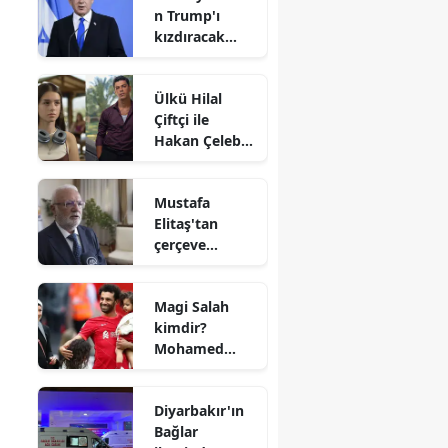
n Trump'ı
tartışması
kızdıracak
'İran hamlesi'
Ülkü Hilal
Çiftçi ile
Hakan Çelebi
sevgili mi?
Babadan
Mustafa
dikkat çeken
Elitaş'tan
iddialar
çerçeve
yasaya ilişkin
dikkat çeken
Magi Salah
mesaj
kimdir?
Mohamed
Salah'ın eşi
kaç yaşında,
Diyarbakır'ın
nereli ve
Bağlar
mesleği nedir?