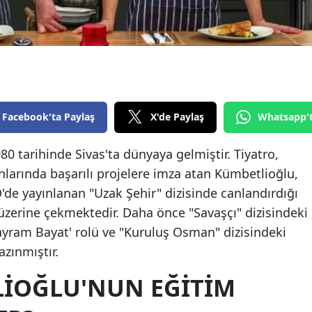
Edirne
Elazığ
Erzincan
Erzurum
Facebook'ta Paylaş
X'de Paylaş
Whatsapp'
Eskişehir
80 tarihinde Sivas'ta dünyaya gelmiştir. Tiyatro,
Gaziantep
larında başarılı projelere imza atan Kümbetlioğlu,
Giresun
de yayınlanan "Uzak Şehir" dizisinde canlandırdığı
i üzerine çekmektedir. Daha önce "Savaşçı" dizisindeki
Gümüşhane
yram Bayat' rolü ve "Kuruluş Osman" dizisindeki
Hakkari
azınmıştır.
Hatay
IOĞLU'NUN EĞITIM
Isparta