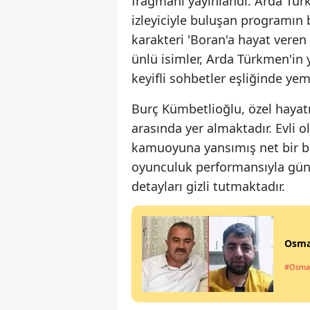
fragmanı yayınlandı. Arda Tür
izleyiciyle buluşan programın
karakteri 'Boran'a hayat vere
ünlü isimler, Arda Türkmen'in
keyifli sohbetler eşliğinde ye
Burç Kümbetlioğlu, özel hayat
arasında yer almaktadır. Evli o
kamuoyuna yansımış net bir bi
oyunculuk performansıyla gün
detayları gizli tutmaktadır.
Osman
#Osma