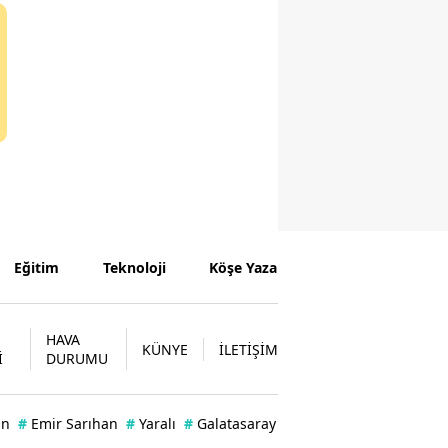
Eğitim
Teknoloji
Köşe Yazarları
HAVA
KÜNYE
İLETİŞİM
İ
DURUMU
an
#
Emir Sarıhan
#
Yaralı
#
Galatasaray'