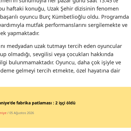
kmen'in sunumuyla her pazar günü saat 13.45'te
 bu haftaki konuğu, Uzak Şehir dizisinin fenomen
Samsun
n başarılı oyuncu Burç Kümbetlioğlu oldu. Programda
Siirt
 yardımıyla mutfak performanslarını sergilemekte ve
mek yapmaktadır.
Sinop
ını medyadan uzak tutmayı tercih eden oyuncular
Sivas
lup olmadığı, sevgilisi veya çocukları hakkında
Tekirdağ
lgi bulunmamaktadır. Oyuncu, daha çok işiyle ve
Tokat
deme gelmeyi tercih etmekte, özel hayatına dair
Trabzon
Tunceli
iye'de fabrika patlaması : 2 işçi öldü
Şanlıurfa
niye
/ 05 Ağustos 2026
Uşak
Van