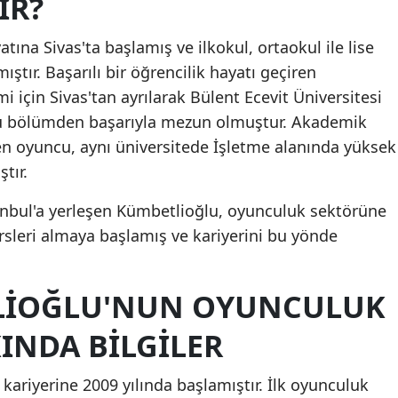
IR?
Mersin
ına Sivas'ta başlamış ve ilkokul, ortaokul ile lise
İstanbul
tır. Başarılı bir öğrencilik hayatı geçiren
i için Sivas'tan ayrılarak Bülent Ecevit Üniversitesi
İzmir
u bölümden başarıyla mezun olmuştur. Akademik
Kars
n oyuncu, aynı üniversitede İşletme alanında yüksek
tır.
Kastamonu
Kayseri
anbul'a yerleşen Kümbetlioğlu, oyunculuk sektörüne
sleri almaya başlamış ve kariyerini bu yönde
Kırklareli
Kırşehir
LIOĞLU'NUN OYUNCULUK
Kocaeli
INDA BILGILER
Konya
ariyerine 2009 yılında başlamıştır. İlk oyunculuk
Kütahya