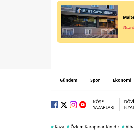
Malte
#İstan
Gündem
Spor
Ekonomi
KÖŞE
DÖV
YAZARLARI
FİYA
#
Kaza
#
Özlem Karapınar Kimdir
#
Alb