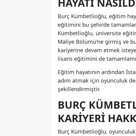
HAYATI NASILD
Burç Kümbetlioğlu, eğitim hayat
eğitimini bu şehirde tamamlamış
Kümbetlioğlu, üniversite eğitim
Maliye Bölümü'ne girmiş ve b
kariyerine devam etmek isteye
lisans eğitimini de tamamlamış
Eğitim hayatının ardından İst
adım atmak için oyunculuk der
şekillendirmiştir.
BURÇ KÜMBET
KARIYERI HAKK
Burç Kümbetlioğlu, oyunculuk k