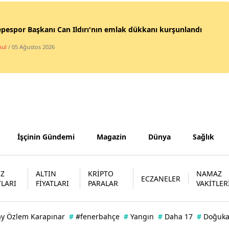
Yozgat
pespor Başkanı Can Ildırı'nın emlak dükkanı kurşunlandı
Zonguldak
bul
/ 05 Ağustos 2026
Aksaray
Bayburt
Karaman
Kırıkkale
İşçinin Gündemi
Magazin
Dünya
Sağlık
Batman
Şırnak
İZ
ALTIN
KRİPTO
NAMAZ
ECZANELER
TLARI
FİYATLARI
PARALAR
VAKİTLER
Bartın
Ardahan
ay Özlem Karapınar
#
#fenerbahçe
#
Yangın
#
Daha 17
#
Doğuk
Iğdır