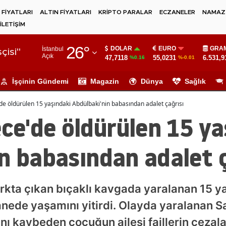
 FİYATLARI
ALTIN FİYATLARI
KRİPTO PARALAR
ECZANELER
NAMAZ 
İLETİŞİM
Adana
26
°
DOLAR
EURO
GRAM
İstanbul
Adıyaman
çisi"
Açık
47,7118
55,0231
6.531,9
%0.16
%-0.01
Afyonkarahisar
İşçinin Gündemi
Magazin
Dünya
Sağlık
Ağrı
 öldürülen 15 yaşındaki Abdülbaki'nin babasından adalet çağrısı
Amasya
e'de öldürülen 15 ya
Ankara
n babasından adalet ç
Antalya
Artvin
kta çıkan bıçaklı kavgada yaralanan 15 y
Aydın
anede yaşamını yitirdi. Olayda yaralanan S
Balıkesir
nı kaybeden çocuğun ailesi faillerin cezalan