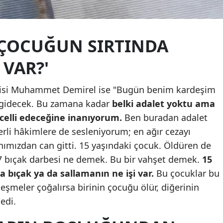
Samsun
Siirt
I ÇOCUĞUN SIRTINDA
Sinop
 VAR?'
Sivas
bisi Muhammet Demirel ise "Bugün benim kardeşim
Tekirdağ
u gidecek. Bu zamana kadar
belki adalet yoktu ama
celli edeceğine inanıyorum.
Ben buradan adalet
Tokat
rli hâkimlere de sesleniyorum; en ağır cezayı
Trabzon
anımızdan can gitti. 15 yaşındaki çocuk. Öldüren de
17 bıçak darbesi ne demek. Bu bir vahşet demek.
15
Tunceli
a bıçak ya da sallamanın ne işi var.
Bu çocuklar bu
Şanlıurfa
leşmeler çoğalırsa birinin çocuğu ölür, diğerinin
edi.
Uşak
Van