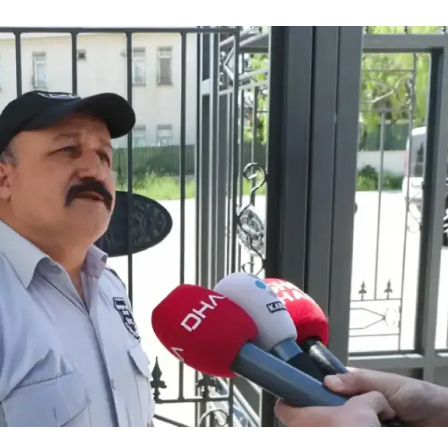
Yalova
Karabük
Kilis
Osmaniye
Düzce