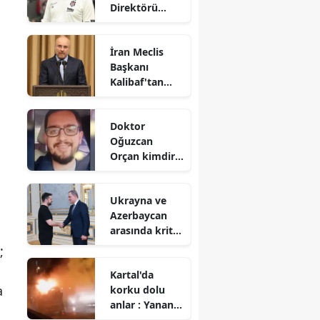
Direktörü
Italiano :
Takım olmayı
İran Meclis
başardık
Başkanı
Kalibaf'tan
Trump'a rest
Doktor
Oğuzcan
Orçan kimdir,
kaç yaşında ve
neden öldü?
Ukrayna ve
.
Azerbaycan
arasında kritik
görüşme
;
Kartal'da
a
korku dolu
anlar : Yanan
minibüste peş