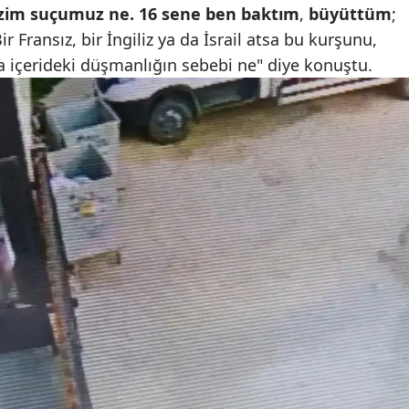
zim suçumuz ne. 16 sene ben baktım
,
büyüttüm
;
Malatya
Bir Fransız, bir İngiliz ya da İsrail atsa bu kurşunu,
çerideki düşmanlığın sebebi ne" diye konuştu.
Manisa
Kahramanmaraş
Mardin
Muğla
Muş
Nevşehir
Niğde
Ordu
Rize
Sakarya