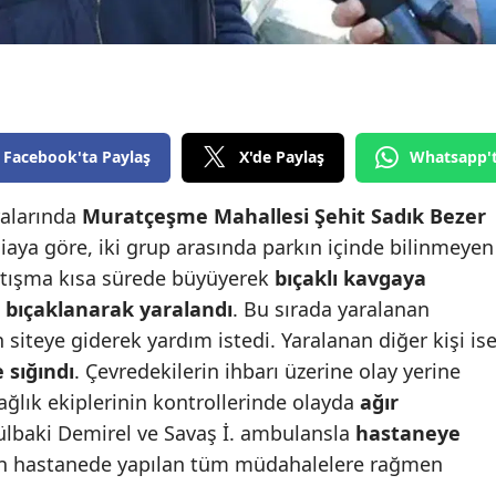
Edirne
Elazığ
Erzincan
Facebook'ta Paylaş
X'de Paylaş
Whatsapp'
Erzurum
Eskişehir
ralarında
Muratçeşme Mahallesi Şehit Sadık Bezer
iaya göre, iki grup arasında parkın içinde bilinmeyen
Gaziantep
rtışma kısa sürede büyüyerek
bıçaklı kavgaya
Giresun
i bıçaklanarak yaralandı
. Bu sırada yaralanan
 siteye giderek yardım istedi. Yaralanan diğer kişi is
Gümüşhane
 sığındı
. Çevredekilerin ihbarı üzerine olay yerine
Hakkari
 Sağlık ekiplerinin kontrollerinde olayda
ağır
ülbaki Demirel ve Savaş İ. ambulansla
hastaneye
Hatay
'in hastanede yapılan tüm müdahalelere rağmen
Isparta