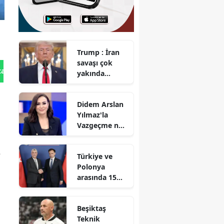
Trump : İran
savaşı çok
tan Gönder
yakında
bitecek
Didem Arslan
Yılmaz'la
Vazgeçme ne
zaman
başlayacak?
e
Türkiye ve
Polonya
arasında 15
milyar dolarlık
ticaret hedefi
Beşiktaş
Teknik