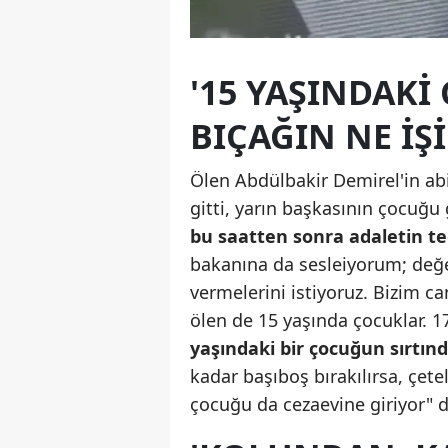
'15 YAŞINDAK
BIÇAĞIN NE IŞI
Ölen Abdülbakir Demirel'in a
gitti, yarın başkasının çocuğ
bu saatten sonra adaletin te
bakanına da sesleiyorum; değe
vermelerini istiyoruz. Bizim c
ölen de 15 yaşında çocuklar. 
yaşındaki bir çocuğun sırtınd
kadar başıboş bırakılırsa, çete
çocuğu da cezaevine giriyor" d