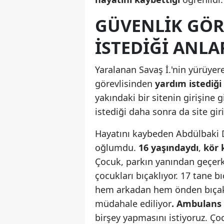
GÜVENLIK GÖR
ISTEDIĞI ANL
Yaralanan Savaş İ.'nin yürüyere
görevlisinden
yardım istediği
yakındaki bir sitenin girişine 
istediği daha sonra da site gi
Hayatını kaybeden Abdülbaki D
oğlumdu.
16 yaşındaydı
,
kör 
Çocuk, parkın yanından geçerke
çocukları bıçaklıyor. 17 tane 
hem arkadan hem önden bıçakl
müdahale ediliyor
. Ambulans
birşey yapmasını istiyoruz. Çoc