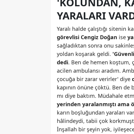
'KOLUNDAN, 
YARALARI VARD
Yaralı halde çalıştığı sitenin
görevlisi Cengiz Doğan
ise
ya
sağladıktan sonra onu sakinleş
yoldan koşarak geldi.
'Güvenli
dedi
. Ben de hemen koştum, 
acilen ambulansı aradım. Ambul
çocuğa bir zarar verirler' diye
kapının önüne çöktü. Ben de ba
mı diye baktım. Müdahale et
yerinden yaralanmıştı ama öl
karın boşluğundan yaraları var
hâlindeydi, tabii çok korkmuş
İnşallah bir şeyin yok, iyileşe