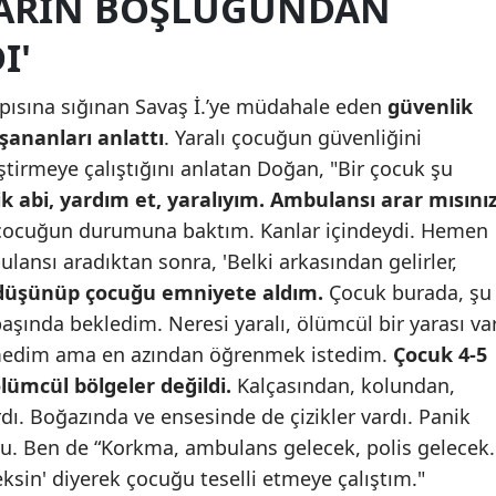
KARIN BOŞLUĞUNDAN
Yozgat
I'
Zonguldak
 kapısına sığınan Savaş İ.’ye müdahale eden
güvenlik
Aksaray
şananları anlattı
. Yaralı çocuğun güvenliğini
tirmeye çalıştığını anlatan Doğan, "Bir çocuk şu
Bayburt
k abi, yardım et, yaralıyım. Ambulansı arar mısınız
Karaman
çocuğun durumuna baktım. Kanlar içindeydi. Hemen
ansı aradıktan sonra, 'Belki arkasından gelirler,
Kırıkkale
düşünüp çocuğu emniyete aldım.
Çocuk burada, şu
Batman
şında bekledim. Neresi yaralı, ölümcül bir yarası va
medim ama en azından öğrenmek istedim.
Çocuk 4-5
Şırnak
ümcül bölgeler değildi.
Kalçasından, kolundan,
Bartın
dı. Boğazında ve ensesinde de çizikler vardı. Panik
tu. Ben de “Korkma, ambulans gelecek, polis gelecek.
Ardahan
ceksin' diyerek çocuğu teselli etmeye çalıştım."
Iğdır