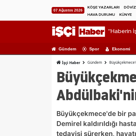
KÖŞE YAZARLARI
DÖVİZ
07 Ağustos 2026
HAVA DURUMU
KÜNYE
"Haberin İş
Gündem
Spor
Ekonomi
Gündem
Büyükçekmece'de
İşçi Haber
Büyükçekmec
Abdülbaki'ni
Büyükçekmece'de bir par
Demirel kaldırıldığı hast
tedavisi sürerken, hayatı