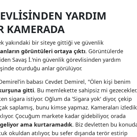
Mersin
EVLISINDEN YARDIM
İstanbul
AR KAMERADA
İzmir
k yakındaki bir siteye gittiği ve güvenlik
Kars
 anların görüntüleri ortaya çıktı
. Görüntülerde
Kastamonu
giden Savaş İ.'nin güvenlik görevlisinden yardım
rişinde oturduğu anlar görülüyor.
Kayseri
emirel’in babası Cevdet Demirel, "Ölen kişi benim
Kırklareli
kurşuna gitti
. Bu memlekette sahipsiz mi gezecekler
Kırşehir
n sigara istiyor. Oğlum da 'Sigara yok' diyor, çekip
bıçak saplamış, bunu kimse yapmaz. Kameraları izledik
Kocaeli
ıyor. Çocuğum markete kadar gidebiliyor, orada
Konya
 geliyor ama kurtaramadık
. Biz devletten bu konud
uk okuldan atılıyor, bu sefer dışarıda terör estirip
Kütahya