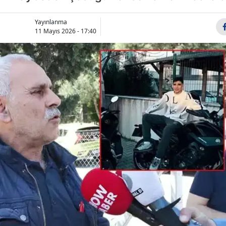
Bilecik
Yayınlanma
Bingöl
11 Mayıs 2026 - 17:40
Bitlis
Bolu
Burdur
Bursa
Çanakkale
Çankırı
Çorum
Denizli
Diyarbakır