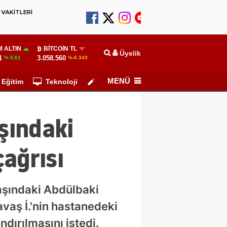
VAKİTLERİ
 ALTIN
BITCOIN TL
Üyelik
1
3.058.560
% 0,61
%-0.343
MENÜ
Eğitim
Teknoloji
Köşe Yazarları
şındaki
ağrısı
aşındaki Abdülbaki
avaş İ.'nin hastanedeki
dırılmasını istedi.