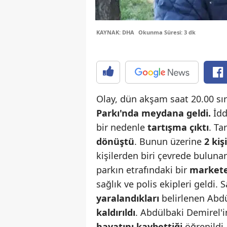
KAYNAK: DHA
Okunma Süresi: 3 dk
Olay, dün akşam saat 20.00 sı
Parkı'nda meydana geldi.
İdd
bir nedenle
tartışma çıktı
. Ta
dönüştü
. Bunun üzerine
2 kiş
kişilerden biri çevrede bulunan
parkın etrafındaki bir
markete
sağlık ve polis ekipleri geldi.
yaralandıkları
belirlenen Abd
kaldırıldı
. Abdülbaki Demirel
hayatını kaybettiği
öğrenildi.