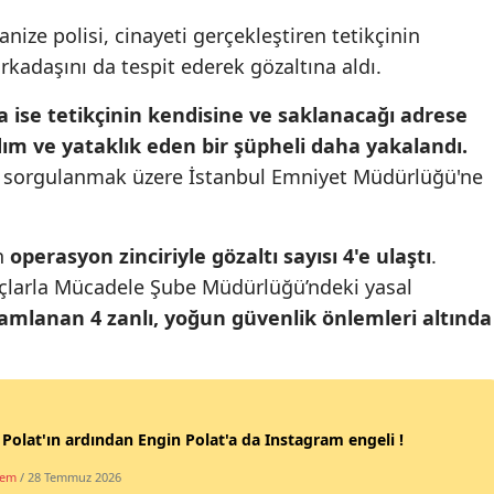
Mersin
anize polisi, cinayeti gerçekleştiren tetikçinin
arkadaşını da tespit ederek gözaltına aldı.
İstanbul
a ise tetikçinin kendisine ve saklanacağı adrese
İzmir
dım ve yataklık eden bir şüpheli daha yakalandı.
Kars
da sorgulanmak üzere İstanbul Emniyet Müdürlüğü'ne
Kastamonu
en
operasyon zinciriyle gözaltı sayısı 4'e ulaştı
.
Kayseri
uçlarla Mücadele Şube Müdürlüğü’ndeki yasal
Kırklareli
amlanan 4 zanlı, yoğun güvenlik önlemleri altında
Kırşehir
Kocaeli
Konya
 Polat'ın ardından Engin Polat'a da Instagram engeli !
dem
/ 28 Temmuz 2026
Kütahya