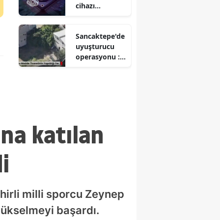
cihazı
hakkında yeni
bilgiler neler?
Sancaktepe'de
uyuşturucu
operasyonu :
Zehir taciri
tutuklandı
na katılan
i
irli milli sporcu Zeynep
yükselmeyi başardı.