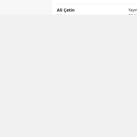
Ali Çetin
Yayı
08 A
Editör