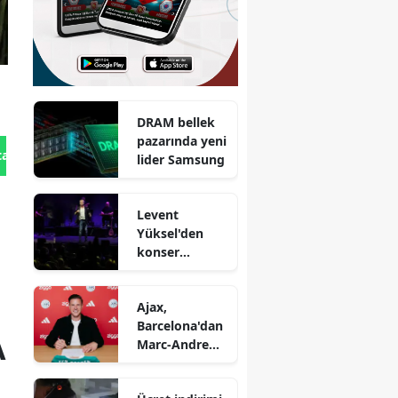
DRAM bellek
pazarında yeni
tan Gönder
lider Samsung
Levent
Yüksel'den
konser
müjdesi : 9
Ekim'de
Ajax,
Harbiye'de
Barcelona'dan
A
Marc-Andre
ter Stegen'i
kiraladı