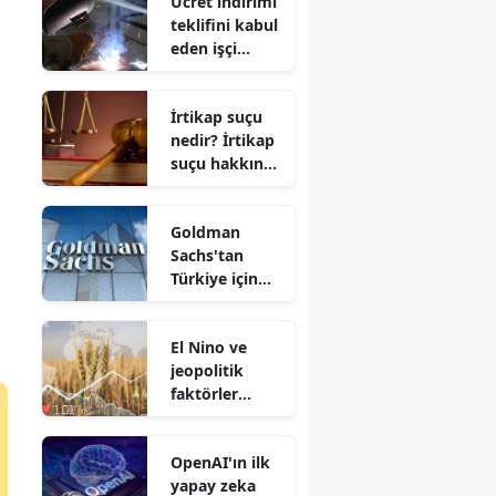
Ücret indirimi
teklifini kabul
eden işçi
sonradan dava
açamayacak
İrtikap suçu
nedir? İrtikap
suçu hakkında
bilinmeyenler
Goldman
Sachs'tan
Türkiye için
faiz uyarısı:
Enerji fiyatları
El Nino ve
neden risk
jeopolitik
oluşturuyor?
faktörler
tarım
emtiasını nasıl
OpenAI'ın ilk
etkiledi?
yapay zeka