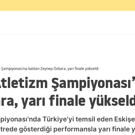
Malatya
Manisa
Kahramanmaraş
Mardin
Muğla
Şampiyonası’na katılan Zeynep Özkara, yarı finale yükseldi
Muş
tletizm Şampiyonası’
Nevşehir
a, yarı finale yükseld
Niğde
Ordu
yonası'nda Türkiye'yi temsil eden Eskişeh
Rize
rede gösterdiği performansla yarı finale 
Sakarya