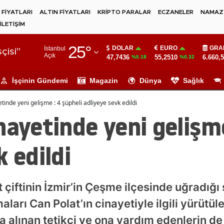
 FİYATLARI
ALTIN FİYATLARI
KRİPTO PARALAR
ECZANELER
NAMAZ 
İLETİŞİM
Adana
25
°
DOLAR
EURO
GRA
İstanbul
Adıyaman
çisi"
Açık
47,7436
55,2510
6.660,
%0.18
%0.32
Afyonkarahisar
İşçinin Gündemi
Magazin
Dünya
Sağlık
Ağrı
tinde yeni gelişme : 4 şüpheli adliyeye sevk edildi
Amasya
nayetinde yeni gelişme
Ankara
k edildi
Antalya
Artvin
 çiftinin İzmir’in Çeşme ilçesinde uğradığı 
Aydın
arı Can Polat’ın cinayetiyle ilgili yürütü
Balıkesir
na alınan tetikçi ve ona yardım edenlerin d