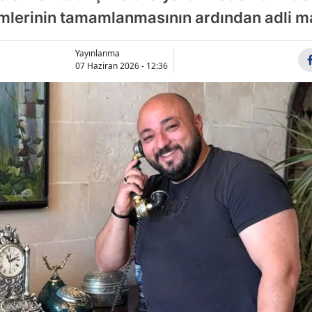
emlerinin tamamlanmasının ardından adli m
Bilecik
Bingöl
Yayınlanma
07 Haziran 2026 - 12:36
Bitlis
Bolu
Burdur
Bursa
Çanakkale
Çankırı
Çorum
Denizli
Diyarbakır