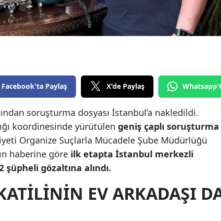
Edirne
Elazığ
Erzincan
Erzurum
Facebook'ta Paylaş
X'de Paylaş
Whatsapp'
Eskişehir
ından soruşturma dosyası İstanbul’a nakledildi.
Gaziantep
ığı koordinesinde yürütülen
geniş çaplı soruşturma
Giresun
niyeti Organize Suçlarla Mücadele Şube Müdürlüğü
'ın haberine göre
ilk etapta İstanbul merkezli
Gümüşhane
şüpheli gözaltına alındı.
Hakkari
KATILININ EV ARKADAŞI D
Hatay
Isparta