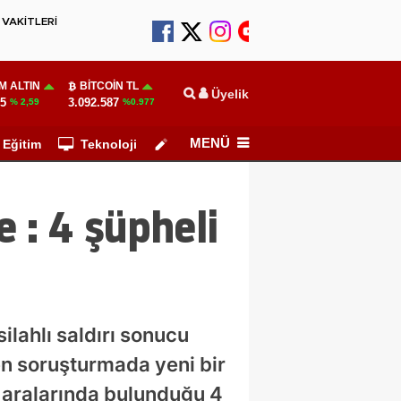
VAKİTLERİ
M ALTIN
BITCOIN TL
Üyelik
55
3.092.587
% 2,59
%0.977
MENÜ
Eğitim
Teknoloji
Köşe Yazarları
 : 4 şüpheli
silahlı saldırı sonucu
len soruşturmada yeni bir
e aralarında bulunduğu 4