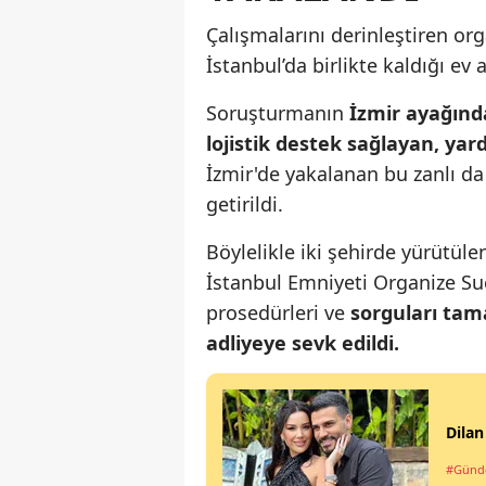
Çalışmalarını derinleştiren org
İstanbul’da birlikte kaldığı ev 
Soruşturmanın
İzmir ayağınd
lojistik destek sağlayan, yar
İzmir'de yakalanan bu zanlı 
getirildi.
Böylelikle iki şehirde yürütül
İstanbul Emniyeti Organize S
prosedürleri ve
sorguları tam
adliyeye sevk edildi.
Dilan
#Gün