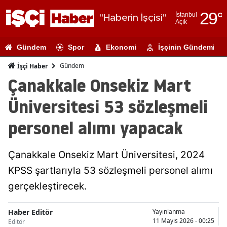
29
°
İstanbul
"Haberin İşçisi"
Açık
Adana
Gündem
Spor
Ekonomi
İşçinin Gündemi
Adıyaman
Gündem
İşçi Haber
Afyonkarahi
Çanakkale Onsekiz Mart
Ağrı
Üniversitesi 53 sözleşmeli
Amasya
personel alımı yapacak
Ankara
Çanakkale Onsekiz Mart Üniversitesi, 2024
Antalya
KPSS şartlarıyla 53 sözleşmeli personel alımı
Artvin
gerçekleştirecek.
Aydın
Haber Editör
Yayınlanma
Balıkesir
11 Mayıs 2026 - 00:25
Editör