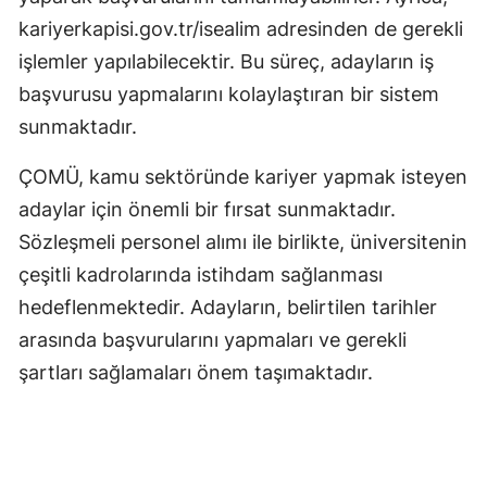
kariyerkapisi.gov.tr/isealim adresinden de gerekli
Samsun
işlemler yapılabilecektir. Bu süreç, adayların iş
Siirt
başvurusu yapmalarını kolaylaştıran bir sistem
sunmaktadır.
Sinop
Sivas
ÇOMÜ, kamu sektöründe kariyer yapmak isteyen
adaylar için önemli bir fırsat sunmaktadır.
Tekirdağ
Sözleşmeli personel alımı ile birlikte, üniversitenin
Tokat
çeşitli kadrolarında istihdam sağlanması
Trabzon
hedeflenmektedir. Adayların, belirtilen tarihler
arasında başvurularını yapmaları ve gerekli
Tunceli
şartları sağlamaları önem taşımaktadır.
Şanlıurfa
Uşak
Van