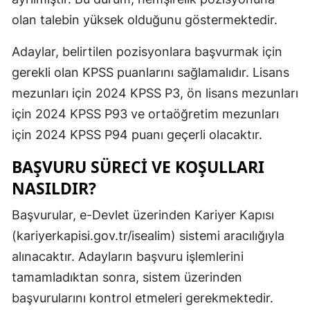
olan talebin yüksek olduğunu göstermektedir.
Mersin
İstanbul
Adaylar, belirtilen pozisyonlara başvurmak için
gerekli olan KPSS puanlarını sağlamalıdır. Lisans
İzmir
mezunları için 2024 KPSS P3, ön lisans mezunları
Kars
için 2024 KPSS P93 ve ortaöğretim mezunları
Kastamonu
için 2024 KPSS P94 puanı geçerli olacaktır.
Kayseri
BAŞVURU SÜRECI VE KOŞULLARI
NASILDIR?
Kırklareli
Başvurular, e-Devlet üzerinden Kariyer Kapısı
Kırşehir
(kariyerkapisi.gov.tr/isealim) sistemi aracılığıyla
Kocaeli
alınacaktır. Adayların başvuru işlemlerini
Konya
tamamladıktan sonra, sistem üzerinden
başvurularını kontrol etmeleri gerekmektedir.
Kütahya