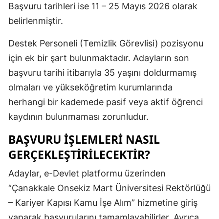
Başvuru tarihleri ise 11 – 25 Mayıs 2026 olarak
Malatya
belirlenmiştir.
Manisa
Destek Personeli (Temizlik Görevlisi) pozisyonu
Kahramanm
için ek bir şart bulunmaktadır. Adayların son
başvuru tarihi itibarıyla 35 yaşını doldurmamış
Mardin
olmaları ve yükseköğretim kurumlarında
Muğla
herhangi bir kademede pasif veya aktif öğrenci
Muş
kaydının bulunmaması zorunludur.
Nevşehir
BAŞVURU İŞLEMLERI NASIL
GERÇEKLEŞTIRILECEKTIR?
Niğde
Adaylar, e-Devlet platformu üzerinden
Ordu
“Çanakkale Onsekiz Mart Üniversitesi Rektörlüğü
Rize
– Kariyer Kapısı Kamu İşe Alım” hizmetine giriş
Sakarya
yaparak başvurularını tamamlayabilirler. Ayrıca,