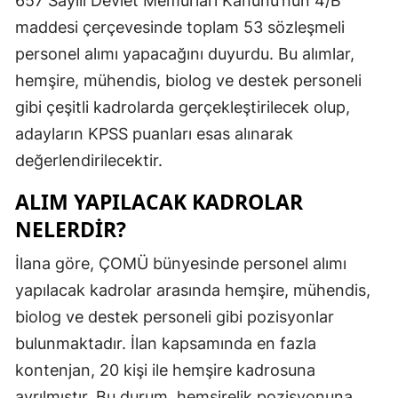
657 Sayılı Devlet Memurları Kanunu’nun 4/B
Edirne
maddesi çerçevesinde toplam 53 sözleşmeli
personel alımı yapacağını duyurdu. Bu alımlar,
Elazığ
hemşire, mühendis, biolog ve destek personeli
Erzincan
gibi çeşitli kadrolarda gerçekleştirilecek olup,
Erzurum
adayların KPSS puanları esas alınarak
değerlendirilecektir.
Eskişehir
ALIM YAPILACAK KADROLAR
Gaziantep
NELERDIR?
Giresun
İlana göre, ÇOMÜ bünyesinde personel alımı
Gümüşhan
yapılacak kadrolar arasında hemşire, mühendis,
Hakkari
biolog ve destek personeli gibi pozisyonlar
bulunmaktadır. İlan kapsamında en fazla
Hatay
kontenjan, 20 kişi ile hemşire kadrosuna
Isparta
ayrılmıştır. Bu durum, hemşirelik pozisyonuna