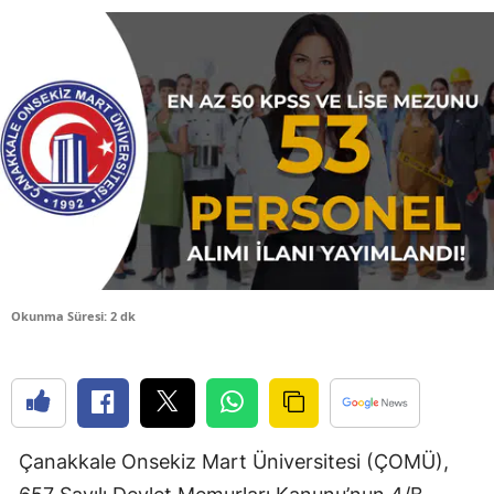
Bilecik
Bingöl
Bitlis
Bolu
Burdur
Bursa
Çanakkale
Okunma Süresi: 2 dk
Çankırı
Çorum
Denizli
Çanakkale Onsekiz Mart Üniversitesi (ÇOMÜ),
Diyarbakır