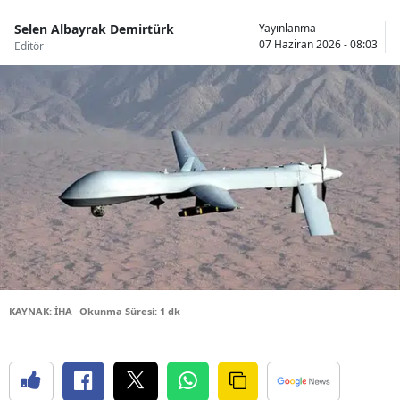
Bilecik
Selen Albayrak Demirtürk
Yayınlanma
07 Haziran 2026 - 08:03
Editör
Bingöl
Bitlis
Bolu
Burdur
Bursa
Çanakkale
Çankırı
Çorum
KAYNAK: İHA
Okunma Süresi: 1 dk
Denizli
Diyarbakır