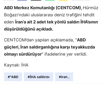
Edirne
ABD Merkez Komutanlığı (CENTCOM),
Hürmüz
Boğazı'ndaki uluslararası deniz trafiğini tehdit
Elazığ
eden
İran’a ait 2 adet tek yönlü saldırı İHA’sının
Erzincan
düşürüldüğünü açıkladı.
Erzurum
CENTCOM’dan yapılan açıklamada, "
ABD
Eskişehir
güçleri, İran saldırganlığına karşı teyakkuzda
olmayı sürdürüyor
" ifadelerine yer verildi.
Gaziantep
Giresun
Kaynak: İHA
Gümüşhan
#"ABD
#İHA saldırısı
#iran ,
Hakkari
Hatay
Isparta