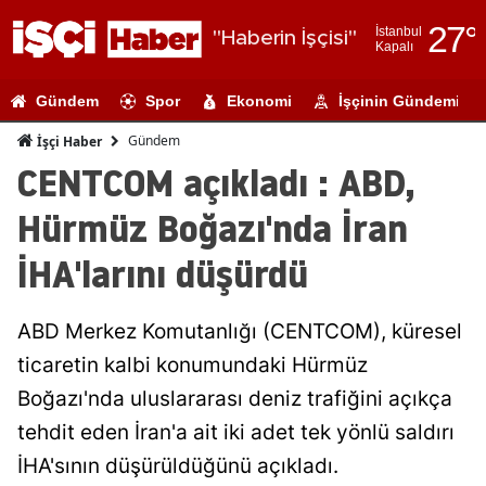
27
°
İstanbul
"Haberin İşçisi"
Kapalı
Adana
Gündem
Spor
Ekonomi
İşçinin Gündemi
Adıyaman
Gündem
İşçi Haber
Afyonkarahi
CENTCOM açıkladı : ABD,
Ağrı
Hürmüz Boğazı'nda İran
Amasya
İHA'larını düşürdü
Ankara
ABD Merkez Komutanlığı (CENTCOM), küresel
Antalya
ticaretin kalbi konumundaki Hürmüz
Artvin
Boğazı'nda uluslararası deniz trafiğini açıkça
Aydın
tehdit eden İran'a ait iki adet tek yönlü saldırı
İHA'sının düşürüldüğünü açıkladı.
Balıkesir