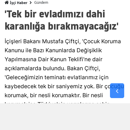
Gündem
İşçi Haber
Mersin
'Tek bir evladımızı dahi
İstanbul
karanlığa bırakmayacağız'
İzmir
İçişleri Bakanı Mustafa Çiftçi, 'Çocuk Koruma
Kars
Kanunu ile Bazı Kanunlarda Değişiklik
Kastamonu
Yapılmasına Dair Kanun Teklifi'ne dair
Kayseri
açıklamalarda bulundu. Bakan Çiftçi,
'Geleceğimizin teminatı evlatlarımız için
Kırklareli
kaybedecek tek bir saniyemiz yok. Bir çocuğu
Kırşehir
korumak, bir nesli korumaktır. Bir nesli
Kocaeli
korumak ise Türkiye'nin yarınlarına sahip
çıkmaktır' ifadelerine yer verdi.
Konya
Kütahya
Esra Ayçiçek
Yayınlanma