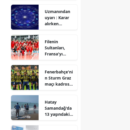
romantik
Uzmanından
sürpriz partisi
uyarı : Karar
alırken
dikkatli
olunması
Filenin
gerekiyor
Sultanları,
Fransa'yı
mağlup etti
Fenerbahçe'ni
n Sturm Graz
maçı kadrosu
hangi
futbolculardan
Hatay
oluşacak?
Samandağ'da
13 yaşındaki
çocuk denizde
kayboldu