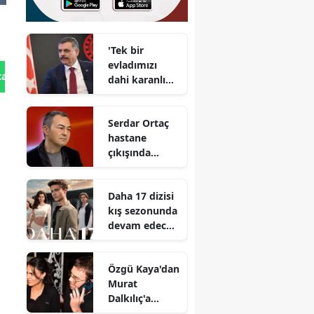
'Tek bir
evladımızı
tan Gönder
dahi karanlığa
bırakmayacağı
z'
Serdar Ortaç
hastane
çıkışında
sağlık durumu
hakkında ne
Daha 17 dizisi
dedi?
kış sezonunda
devam edecek
mi?
Reytingleri
Özgü Kaya'dan
nasıldı?
Murat
Dalkılıç'a
Boğaz'da