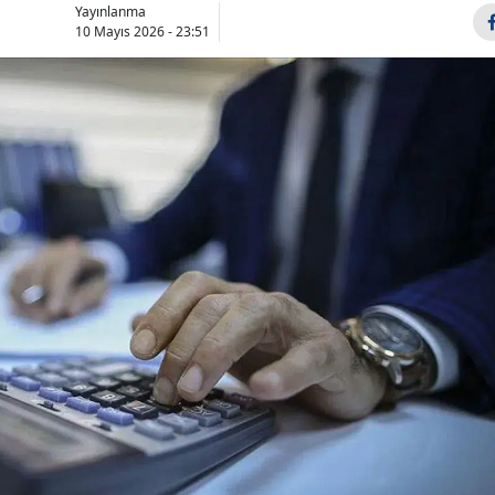
Yayınlanma
Bilecik
10 Mayıs 2026 - 23:51
Bingöl
Bitlis
Bolu
Burdur
Bursa
Çanakkale
Çankırı
Çorum
Denizli
Diyarbakır