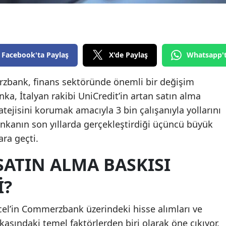
Edirne
Elazığ
Erzincan
Facebook'ta Paylaş
X'de Paylaş
Whatsapp'
Erzurum
zbank, finans sektöründe önemli bir değişim
ka, İtalyan rakibi UniCredit’in artan satın alma
Eskişehir
atejisini korumak amacıyla 3 bin çalışanıyla yollarını
Gaziantep
bankanın son yıllarda gerçekleştirdiği üçüncü büyük
Giresun
ara geçti.
Gümüşhane
SATIN ALMA BASKISI
Hakkari
I?
Hatay
cel’in Commerzbank üzerindeki hisse alımları ve
Isparta
kasındaki temel faktörlerden biri olarak öne çıkıyor.