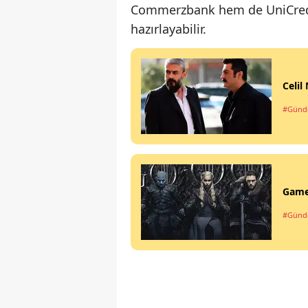
Commerzbank hem de UniCredit 
hazırlayabilir.
Celil
#Gün
Game 
#Gün