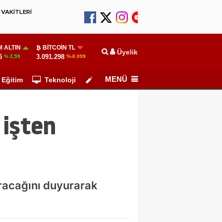
VAKİTLERİ
 ALTIN
BITCOIN TL
Üyelik
5
3.091.298
% 2,59
%-0.099
MENÜ
Eğitim
Teknoloji
Köşe Yazarları
 işten
ıracağını duyurarak