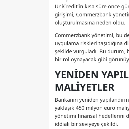
UniCredit’in kısa süre önce g
girişimi, Commerzbank yönet
oluşturulmasına neden oldu.
Commerzbank yönetimi, bu devr
uygulama riskleri taşıdığına d
şekilde vurguladı. Bu durum, b
bir rol oynayacak gibi görünüy
YENIDEN YAPI
MALIYETLER
Bankanın yeniden yapılandırma s
yaklaşık 450 milyon euro maliy
yönetimi finansal hedeflerini d
iddialı bir seviyeye çekildi.