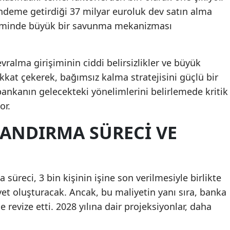
ündeme getirdiği 37 milyar euroluk dev satın alma
Mersin
iminde büyük bir savunma mekanizması
İstanbul
İzmir
alma girişiminin ciddi belirsizlikler ve büyük
ikkat çekerek, bağımsız kalma stratejisini güçlü bir
Kars
ankanın gelecekteki yönelimlerini belirlemede kritik
Kastamonu
or.
Kayseri
LANDIRMA SÜRECI VE
Kırklareli
Kırşehir
üreci, 3 bin kişinin işine son verilmesiyle birlikte
Kocaeli
et oluşturacak. Ancak, bu maliyetin yanı sıra, banka
Konya
e revize etti. 2028 yılına dair projeksiyonlar, daha
Kütahya