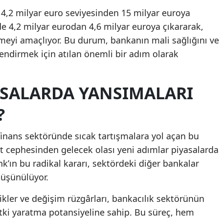
4,2 milyar euro seviyesinden 15 milyar euroya
Malatya
de 4,2 milyar eurodan 4,6 milyar euroya çıkararak,
Manisa
rmeyi amaçlıyor. Bu durum, bankanın mali sağlığını ve
ndirmek için atılan önemli bir adım olarak
Kahramanmaraş
Mardin
ASALARDA YANSIMALARI
Muğla
?
Muş
finans sektöründe sıcak tartışmalara yol açan bu
Nevşehir
t cephesinden gelecek olası yeni adımlar piyasalarda
Niğde
k’ın bu radikal kararı, sektördeki diğer bankalar
Ordu
düşünülüyor.
Rize
likler ve değişim rüzgârları, bankacılık sektörünün
etki yaratma potansiyeline sahip. Bu süreç, hem
Sakarya