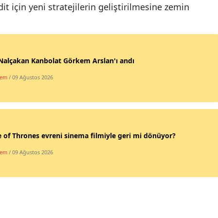
için yeni stratejilerin geliştirilmesine zemin
Samsun
Siirt
Sinop
 Nalçakan Kanbolat Görkem Arslan'ı andı
Sivas
dem
/ 09 Ağustos 2026
Tekirdağ
Tokat
of Thrones evreni sinema filmiyle geri mi dönüyor?
Trabzon
dem
/ 09 Ağustos 2026
Tunceli
Şanlıurfa
Uşak
Van