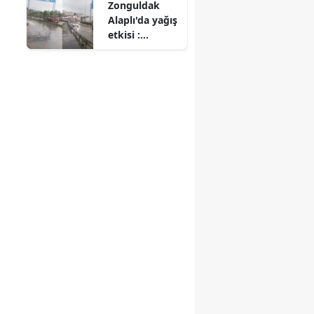
Zonguldak
Alaplı'da yağış
etkisi :
Sürücüler zor
anlar yaşadı