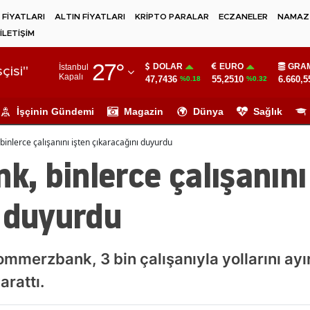
 FİYATLARI
ALTIN FİYATLARI
KRİPTO PARALAR
ECZANELER
NAMAZ 
İLETİŞİM
Adana
27
°
DOLAR
EURO
GRAM
İstanbul
Adıyaman
çisi"
Kapalı
47,7436
55,2510
6.660,5
%0.18
%0.32
Afyonkarahisar
İşçinin Gündemi
Magazin
Dünya
Sağlık
Ağrı
nlerce çalışanını işten çıkaracağını duyurdu
Amasya
 binlerce çalışanını
Ankara
ı duyurdu
Antalya
Artvin
mmerzbank, 3 bin çalışanıyla yollarını ay
Aydın
arattı.
Balıkesir