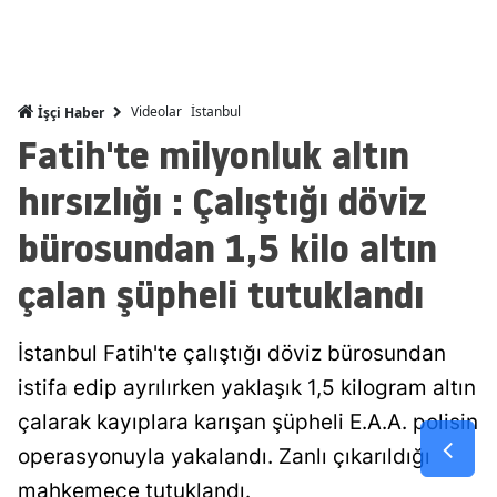
Mersin
İstanbul
Videolar
İstanbul
İşçi Haber
İzmir
Fatih'te milyonluk altın
Kars
hırsızlığı : Çalıştığı döviz
Kastamonu
bürosundan 1,5 kilo altın
Kayseri
çalan şüpheli tutuklandı
Kırklareli
Kırşehir
İstanbul Fatih'te çalıştığı döviz bürosundan
istifa edip ayrılırken yaklaşık 1,5 kilogram altın
Kocaeli
çalarak kayıplara karışan şüpheli E.A.A. polisin
Konya
operasyonuyla yakalandı. Zanlı çıkarıldığı
Kütahya
mahkemece tutuklandı.