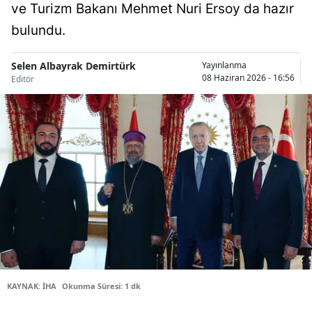
ve Turizm Bakanı Mehmet Nuri Ersoy da hazır
Bilecik
bulundu.
Bingöl
Selen Albayrak Demirtürk
Yayınlanma
Bitlis
08 Haziran 2026 - 16:56
Editör
Bolu
Burdur
Bursa
Çanakkale
Çankırı
Çorum
Denizli
KAYNAK: İHA
Okunma Süresi: 1 dk
Diyarbakır