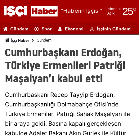
25
°
İstanbul
"Haberin İşçisi"
Açık
Adana
Gündem
Spor
Ekonomi
İşçinin Gündemi
Adıyaman
Gündem
İşçi Haber
Afyonkarahi
Cumhurbaşkanı Erdoğan,
Ağrı
Türkiye Ermenileri Patriği
Amasya
Maşalyan’ı kabul etti
Ankara
Cumhurbaşkanı Recep Tayyip Erdoğan,
Antalya
Cumhurbaşkanlığı Dolmabahçe Ofisi’nde
Artvin
Türkiye Ermenileri Patriği Sahak Maşalyan ile
Aydın
bir araya geldi. Basına kapalı gerçekleşen
kabulde Adalet Bakanı Akın Gürlek ile Kültür
Balıkesir