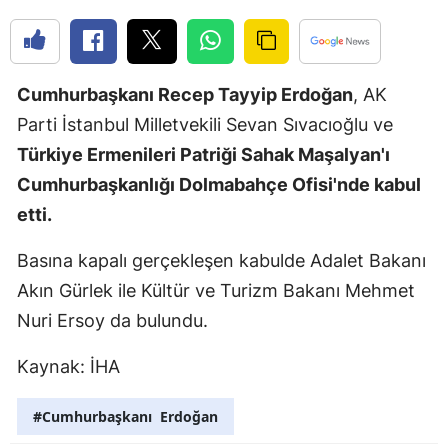
Edirne
Elazığ
Cumhurbaşkanı Recep Tayyip Erdoğan
, AK
Erzincan
Parti İstanbul Milletvekili Sevan Sıvacıoğlu ve
Erzurum
Türkiye Ermenileri Patriği Sahak Maşalyan'ı
Cumhurbaşkanlığı Dolmabahçe Ofisi'nde kabul
Eskişehir
etti.
Gaziantep
Basına kapalı gerçekleşen kabulde Adalet Bakanı
Giresun
Akın Gürlek ile Kültür ve Turizm Bakanı Mehmet
Gümüşhan
Nuri Ersoy da bulundu.
Hakkari
Kaynak: İHA
Hatay
#Cumhurbaşkanı Erdoğan
Isparta