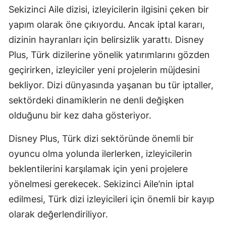
Sekizinci Aile dizisi, izleyicilerin ilgisini çeken bir
Yozgat
yapım olarak öne çıkıyordu. Ancak iptal kararı,
dizinin hayranları için belirsizlik yarattı. Disney
Zonguldak
Plus, Türk dizilerine yönelik yatırımlarını gözden
Aksaray
geçirirken, izleyiciler yeni projelerin müjdesini
Bayburt
bekliyor. Dizi dünyasında yaşanan bu tür iptaller,
sektördeki dinamiklerin ne denli değişken
Karaman
olduğunu bir kez daha gösteriyor.
Kırıkkale
Disney Plus, Türk dizi sektöründe önemli bir
Batman
oyuncu olma yolunda ilerlerken, izleyicilerin
Şırnak
beklentilerini karşılamak için yeni projelere
yönelmesi gerekecek. Sekizinci Aile’nin iptal
Bartın
edilmesi, Türk dizi izleyicileri için önemli bir kayıp
Ardahan
olarak değerlendiriliyor.
Iğdır