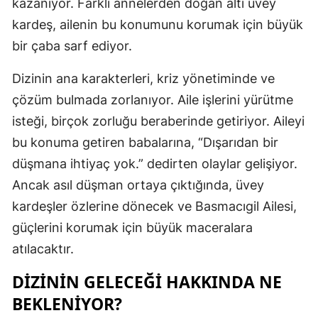
kazanıyor. Farklı annelerden doğan altı üvey
kardeş, ailenin bu konumunu korumak için büyük
Samsun
bir çaba sarf ediyor.
Siirt
Dizinin ana karakterleri, kriz yönetiminde ve
Sinop
çözüm bulmada zorlanıyor. Aile işlerini yürütme
Sivas
isteği, birçok zorluğu beraberinde getiriyor. Aileyi
Tekirdağ
bu konuma getiren babalarına, “Dışarıdan bir
düşmana ihtiyaç yok.” dedirten olaylar gelişiyor.
Tokat
Ancak asıl düşman ortaya çıktığında, üvey
Trabzon
kardeşler özlerine dönecek ve Basmacıgil Ailesi,
güçlerini korumak için büyük maceralara
Tunceli
atılacaktır.
Şanlıurfa
DIZININ GELECEĞI HAKKINDA NE
Uşak
BEKLENIYOR?
Van