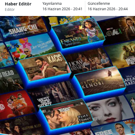
Haber Editör
Yayınlanma
Güncellenme
Bilecik
16 Haziran 2026 - 20:41
16 Haziran 2026 - 20:44
Editör
Bingöl
Bitlis
Bolu
Burdur
Bursa
Çanakkale
Çankırı
Çorum
Denizli
Diyarbakır