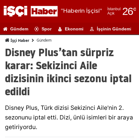
26
°
İstanbul
"Haberin İşçisi"
Açık
Adana
Gündem
Spor
Ekonomi
İşçinin Gündemi
Adıyaman
Gündem
İşçi Haber
Afyonkarahi
Disney Plus’tan sürpriz
Ağrı
karar: Sekizinci Aile
Amasya
dizisinin ikinci sezonu iptal
Ankara
edildi
Antalya
Disney Plus, Türk dizisi Sekizinci Aile'nin 2.
Artvin
sezonunu iptal etti. Dizi, ünlü isimleri bir araya
Aydın
getiriyordu.
Balıkesir