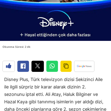
Edirne
Elazığ
Erzincan
Erzurum
Eskişehir
Okunma Süresi: 2 dk
Gaziantep
Giresun
Gümüşhan
Disney Plus, Türk televizyon dizisi Sekizinci Aile
ile ilgili sürpriz bir karar alarak dizinin 2.
Hakkari
sezonunu iptal etti. Ali Atay, Haluk Bilginer ve
Hatay
Hazal Kaya gibi tanınmış isimlerin yer aldığı dizi,
Isparta
daha önceki planlarına göre 2. sezon çekimlerine