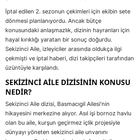
Malatya
İptal edilen 2. sezonun çekimleri için ekibin sete
dönmesi planlanıyordu. Ancak bütçe
Manisa
konusundaki anlaşmazlık, dizinin hayranları için
Kahramanm
hayal kırıklığı yaratan bir sonuç doğurdu.
Mardin
Sekizinci Aile, izleyiciler arasında oldukça ilgi
çekmişti ve iptal haberi, dizi takipçileri tarafından
Muğla
üzüntüyle karşılandı.
Muş
SEKIZINCI AILE DIZISININ KONUSU
Nevşehir
NEDIR?
Niğde
Sekizinci Aile dizisi, Basmacıgil Ailesi'nin
Ordu
hikayesini merkezine alıyor. Asıl işi bornoz havlu
olan bu aile, kurşun geçirmez içlik projesiyle
Rize
dünyayı yöneten sekizinci aile unvanını
Sakarya