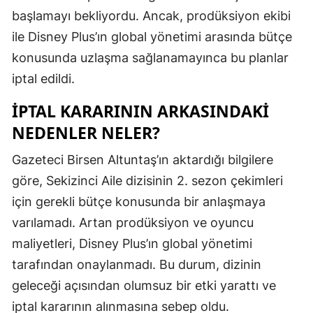
başlamayı bekliyordu. Ancak, prodüksiyon ekibi
Mersin
ile Disney Plus’ın global yönetimi arasında bütçe
İstanbul
konusunda uzlaşma sağlanamayınca bu planlar
İzmir
iptal edildi.
Kars
İPTAL KARARININ ARKASINDAKI
NEDENLER NELER?
Kastamonu
Gazeteci Birsen Altuntaş’ın aktardığı bilgilere
Kayseri
göre, Sekizinci Aile dizisinin 2. sezon çekimleri
Kırklareli
için gerekli bütçe konusunda bir anlaşmaya
Kırşehir
varılamadı. Artan prodüksiyon ve oyuncu
maliyetleri, Disney Plus’ın global yönetimi
Kocaeli
tarafından onaylanmadı. Bu durum, dizinin
Konya
geleceği açısından olumsuz bir etki yarattı ve
iptal kararının alınmasına sebep oldu.
Kütahya