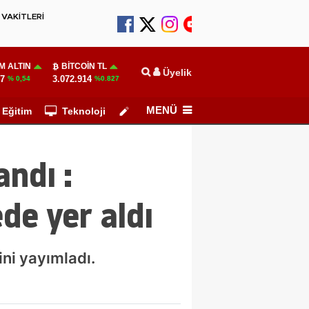
VAKİTLERİ
M ALTIN
BITCOIN TL
Üyelik
47
3.072.914
% 0,54
%0.827
MENÜ
Eğitim
Teknoloji
Köşe Yazarları
ndı :
de yer aldı
ini yayımladı.