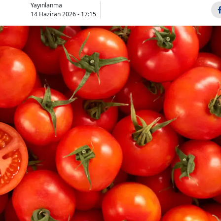
Yayınlanma
Bilecik
14 Haziran 2026 - 17:15
Bingöl
Bitlis
Bolu
Burdur
Bursa
Çanakkale
Çankırı
Çorum
Denizli
Diyarbakır