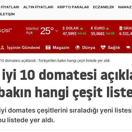
 FİYATLARI
ALTIN FİYATLARI
KRİPTO PARALAR
ECZANELER
NAMAZ 
İLETİŞİM
Adana
25
°
DOLAR
EURO
GRA
İstanbul
Adıyaman
çisi"
Açık
47,5993
55,0681
6.531,
%0.06
%0.08
Afyonkarahisar
İşçinin Gündemi
Magazin
Dünya
Sağlık
Ağrı
10 domatesi açıklandı : Türkiye’den bakın hangi çeşit listede yer aldı
Amasya
iyi 10 domatesi açıkla
Ankara
bakın hangi çeşit liste
Antalya
Artvin
yi domates çeşitlerini sıraladığı yeni listes
Aydın
u listede yer aldı.
Balıkesir