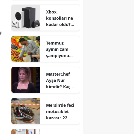
markaları belli
Xbox
oldu
konsolları ne
kadar oldu?
Zam yapılacak
ş
mı?
Temmuz
ayının zam
şampiyonu
hangi ürün
oldu?
MasterChef
Ayşe Nur
kimdir? Kaç
yaşında ve
nereli?
Mersin’de feci
motosiklet
kazası : 22
yaşındaki
sürücü