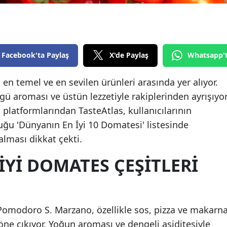
Edirne
Elazığ
Erzincan
Facebook'ta Paylaş
X'de Paylaş
Whatsapp'
Erzurum
n temel ve en sevilen ürünleri arasında yer alıyor.
gü aroması ve üstün lezzetiyle rakiplerinden ayrışıyor
Eskişehir
latformlarından TasteAtlas, kullanıcılarının
Gaziantep
uğu 'Dünyanın En İyi 10 Domatesi' listesinde
Giresun
 alması dikkat çekti.
Gümüşhane
YI DOMATES ÇEŞITLERI
Hakkari
Hatay
n Pomodoro S. Marzano, özellikle sos, pizza ve makarn
Isparta
 öne çıkıyor. Yoğun aroması ve dengeli asiditesiyle