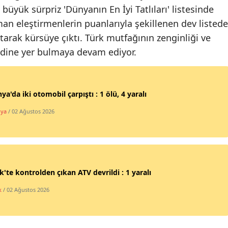
 büyük sürpriz 'Dünyanın En İyi Tatlıları' listesinde
Malatya
man eleştirmenlerin puanlarıyla şekillenen dev listede
Manisa
tarak kürsüye çıktı. Türk mutfağının zenginliği ve
kendine yer bulmaya devam ediyor.
Kahramanmaraş
Mardin
ya'da iki otomobil çarpıştı : 1 ölü, 4 yaralı
Muğla
hya
/ 02 Ağustos 2026
Muş
Nevşehir
Niğde
ik'te kontrolden çıkan ATV devrildi : 1 yaralı
Ordu
k
/ 02 Ağustos 2026
Rize
Sakarya