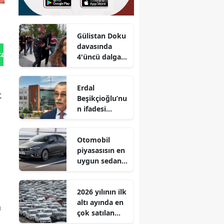
Gülistan Doku
davasında
tan Gönder
4'üncü dalga
operasyon
Erdal
.
Beşikçioğlu’nu
n ifadesi
ortaya çıktı :
Aylık geliri 2,5
Otomobil
milyon TL
piyasasısın en
uygun sedan
tipi aracı!
Egea'dan
2026 yılının ilk
80.900 TL daha
altı ayında en
ucuz!
a
çok satılan
otomobil