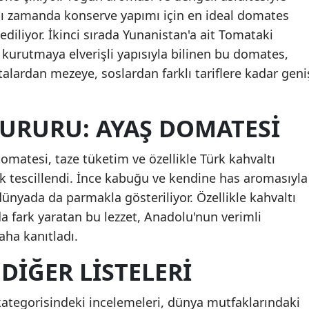
nı zamanda konserve yapımı için en ideal domates
Mersin
 ediliyor. İkinci sırada Yunanistan'a ait Tomataki
İstanbul
kurutmaya elverişli yapısıyla bilinen bu domates,
lardan mezeye, soslardan farklı tariflere kadar geni
İzmir
Kars
GURURU: AYAŞ DOMATESI
Kastamonu
omatesi, taze tüketim ve özellikle Türk kahvaltı
Kayseri
ak tescillendi. İnce kabuğu ve kendine has aromasıyla
Kırklareli
dünyada da parmakla gösteriliyor. Özellikle kahvaltı
da fark yaratan bu lezzet, Anadolu'nun verimli
Kırşehir
aha kanıtladı.
Kocaeli
 DIĞER LISTELERI
Konya
kategorisindeki incelemeleri, dünya mutfaklarındaki
Kütahya