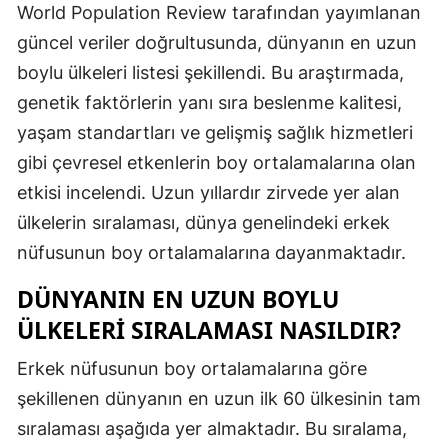
World Population Review tarafından yayımlanan
Edirne
güncel veriler doğrultusunda, dünyanın en uzun
Elazığ
boylu ülkeleri listesi şekillendi. Bu araştırmada,
genetik faktörlerin yanı sıra beslenme kalitesi,
Erzincan
yaşam standartları ve gelişmiş sağlık hizmetleri
Erzurum
gibi çevresel etkenlerin boy ortalamalarına olan
Eskişehir
etkisi incelendi. Uzun yıllardır zirvede yer alan
ülkelerin sıralaması, dünya genelindeki erkek
Gaziantep
nüfusunun boy ortalamalarına dayanmaktadır.
Giresun
DÜNYANIN EN UZUN BOYLU
Gümüşhan
ÜLKELERI SIRALAMASI NASILDIR?
Hakkari
Erkek nüfusunun boy ortalamalarına göre
Hatay
şekillenen dünyanın en uzun ilk 60 ülkesinin tam
sıralaması aşağıda yer almaktadır. Bu sıralama,
Isparta