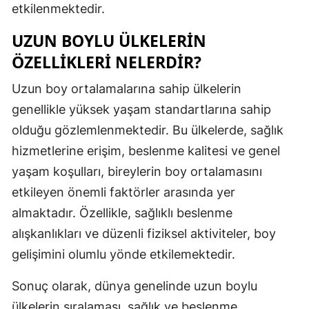
etkilenmektedir.
Samsun
UZUN BOYLU ÜLKELERIN
Siirt
ÖZELLIKLERI NELERDIR?
Sinop
Uzun boy ortalamalarına sahip ülkelerin
Sivas
genellikle yüksek yaşam standartlarına sahip
olduğu gözlemlenmektedir. Bu ülkelerde, sağlık
Tekirdağ
hizmetlerine erişim, beslenme kalitesi ve genel
Tokat
yaşam koşulları, bireylerin boy ortalamasını
etkileyen önemli faktörler arasında yer
Trabzon
almaktadır. Özellikle, sağlıklı beslenme
Tunceli
alışkanlıkları ve düzenli fiziksel aktiviteler, boy
Şanlıurfa
gelişimini olumlu yönde etkilemektedir.
Uşak
Sonuç olarak, dünya genelinde uzun boylu
ülkelerin sıralaması, sağlık ve beslenme
Van