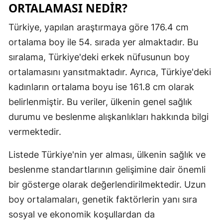
ORTALAMASI NEDIR?
Malatya
Türkiye, yapılan araştırmaya göre 176.4 cm
Manisa
ortalama boy ile 54. sırada yer almaktadır. Bu
Kahramanm
sıralama, Türkiye'deki erkek nüfusunun boy
ortalamasını yansıtmaktadır. Ayrıca, Türkiye'deki
Mardin
kadınların ortalama boyu ise 161.8 cm olarak
Muğla
belirlenmiştir. Bu veriler, ülkenin genel sağlık
durumu ve beslenme alışkanlıkları hakkında bilgi
Muş
vermektedir.
Nevşehir
Listede Türkiye'nin yer alması, ülkenin sağlık ve
Niğde
beslenme standartlarının gelişimine dair önemli
Ordu
bir gösterge olarak değerlendirilmektedir. Uzun
boy ortalamaları, genetik faktörlerin yanı sıra
Rize
sosyal ve ekonomik koşullardan da
Sakarya