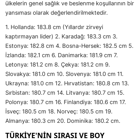
ülkelerin genel sağlık ve beslenme koşullarının bir
Mersin
yansıması olarak değerlendirilmektedir.
İstanbul
1. Hollanda: 183.8 cm (Yıllardır zirveyi
İzmir
kaptırmayan lider) 2. Karadağ: 183.3 cm 3.
Estonya: 182.8 cm 4. Bosna-Hersek: 182.5 cm 5.
Kars
İzlanda: 182.1 cm 6. Danimarka: 181.9 cm 7.
Kastamonu
Letonya: 181.2 cm 8. Çekya: 181.2 cm 9.
Kayseri
Slovakya: 181.0 cm 10. Slovenya: 181.0 cm 11.
Ukrayna: 181.0 cm 12. Hırvatistan: 180.8 cm 13.
Kırklareli
Sırbistan: 180.7 cm 14. Litvanya: 180.7 cm 15.
Kırşehir
Polonya: 180.7 cm 16. Finlandiya: 180.6 cm 17.
İsveç: 180.5 cm 18. Norveç: 180.5 cm 19.
Kocaeli
Almanya: 180.3 cm 20. Dominika: 180.2 cm.
Konya
TÜRKIYE'NIN SIRASI VE BOY
Kütahya