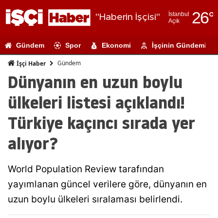
26
°
İstanbul
"Haberin İşçisi"
Açık
Adana
Gündem
Spor
Ekonomi
İşçinin Gündemi
Adıyaman
Gündem
İşçi Haber
Afyonkarahi
Dünyanın en uzun boylu
Ağrı
ülkeleri listesi açıklandı!
Amasya
Türkiye kaçıncı sırada yer
Ankara
alıyor?
Antalya
World Population Review tarafından
Artvin
yayımlanan güncel verilere göre, dünyanın en
Aydın
uzun boylu ülkeleri sıralaması belirlendi.
Balıkesir