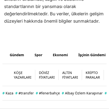
standartlarının bir yansıması olarak
Yozgat
değerlendirilmektedir. Bu veriler, ülkelerin gelişim
Zonguldak
düzeyleri hakkında önemli bilgiler sunmaktadır.
Aksaray
Bayburt
Karaman
Gündem
Spor
Ekonomi
İşçinin Gündemi
Kırıkkale
Batman
KÖŞE
DÖVİZ
ALTIN
KRİPTO
YAZARLARI
FİYATLARI
FİYATLARI
PARALAR
Şırnak
Bartın
#
Kaza
#
#transfer
#
#fenerbahçe
#
Albay Özlem Karapınar
#
Ardahan
Iğdır