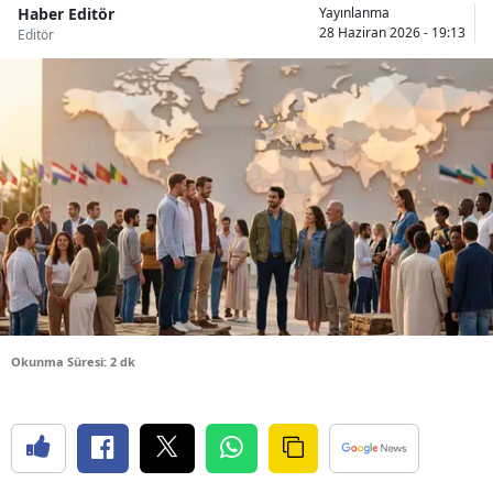
Haber Editör
Yayınlanma
Bilecik
28 Haziran 2026 - 19:13
Editör
Bingöl
Bitlis
Bolu
Burdur
Bursa
Çanakkale
Çankırı
Okunma Süresi: 2 dk
Çorum
Denizli
Diyarbakır