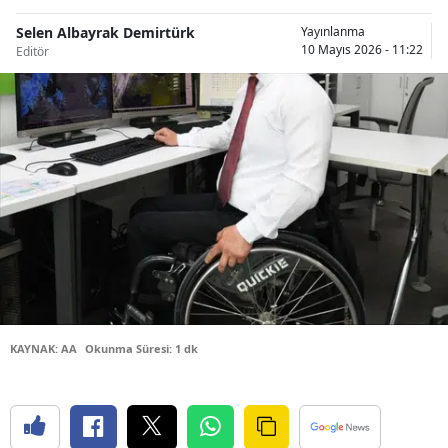
Bilecik
Selen Albayrak Demirtürk
Yayınlanma
10 Mayıs 2026 - 11:22
Editör
Bingöl
Bitlis
Bolu
Burdur
Bursa
Çanakkale
Çankırı
Çorum
KAYNAK: AA
Okunma Süresi: 1 dk
Denizli
Diyarbakır