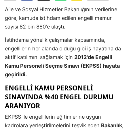
Edirne
Aile ve Sosyal Hizmetler Bakanlığının verilerine
göre, kamuda istihdam edilen engelli memur
Elazığ
sayısı 82 bin 880'e ulaştı.
Erzincan
İstihdama yönelik çalışmalar kapsamında,
Erzurum
engellilerin her alanda olduğu gibi iş hayatına da
Eskişehir
aktif katılımını sağlamak için
2012'de Engelli
Kamu Personeli Seçme Sınavı (EKPSS) hayata
Gaziantep
geçirildi.
Giresun
ENGELLI KAMU PERSONELI
Gümüşhan
SINAVINDA %40 ENGEL DURUMU
Hakkari
ARANIYOR
Hatay
EKPSS ile engellilerin eğitimlerine uygun
kadrolara yerleştirilmelerini teşvik eden
Bakanlık,
Isparta