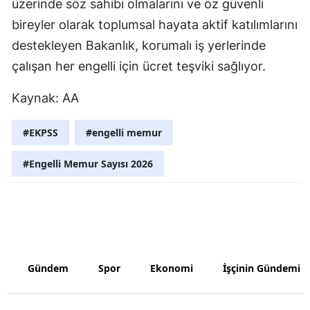
üzerinde söz sahibi olmalarını ve öz güvenli
Malatya
bireyler olarak toplumsal hayata aktif katılımlarını
destekleyen Bakanlık, korumalı iş yerlerinde
Manisa
çalışan her engelli için ücret teşviki sağlıyor.
Kahramanm
Kaynak: AA
Mardin
#EKPSS
#engelli memur
Muğla
Muş
#Engelli Memur Sayısı 2026
Nevşehir
Niğde
Ordu
Gündem
Spor
Ekonomi
İşçinin Gündemi
Rize
Sakarya