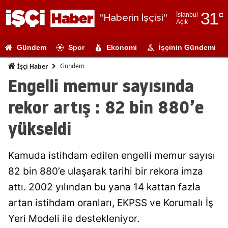
31
°
İstanbul
"Haberin İşçisi"
Açık
Adana
Gündem
Spor
Ekonomi
İşçinin Gündemi
Adıyaman
Gündem
İşçi Haber
Afyonkarahi
Engelli memur sayısında
Ağrı
rekor artış : 82 bin 880’e
Amasya
yükseldi
Ankara
Kamuda istihdam edilen engelli memur sayısı
Antalya
82 bin 880’e ulaşarak tarihi bir rekora imza
Artvin
attı. 2002 yılından bu yana 14 kattan fazla
Aydın
artan istihdam oranları, EKPSS ve Korumalı İş
Yeri Modeli ile destekleniyor.
Balıkesir