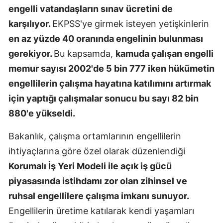
engelli vatandaşların sınav ücretini de
Mersin
karşılıyor.
EKPSS'ye girmek isteyen yetişkinlerin
İstanbul
en az yüzde 40 oranında engelinin bulunması
gerekiyor.
Bu kapsamda,
kamuda çalışan engelli
İzmir
memur sayısı 2002'de 5 bin 777 iken hükümetin
Kars
engellilerin çalışma hayatına katılımını artırmak
Kastamonu
için yaptığı çalışmalar sonucu bu sayı 82 bin
880'e yükseldi.
Kayseri
Bakanlık, çalışma ortamlarının engellilerin
Kırklareli
ihtiyaçlarına göre özel olarak düzenlendiği
Kırşehir
Korumalı İş Yeri Modeli ile açık iş gücü
Kocaeli
piyasasında istihdamı zor olan zihinsel ve
ruhsal engellilere çalışma imkanı sunuyor.
Konya
Engellilerin üretime katılarak kendi yaşamları
Kütahya