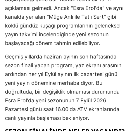
açıklaması gelmedi. Ancak "Esra Erol'da" ve aynı
Malatya
kanalda yer alan "Müge Anlı ile Tatlı Sert" gibi
Manisa
köklü gündüz kuşağı programlarının geleneksel
Kahramanm
yayın takvimi incelendiğinde yeni sezonun
başlayacağı dönem tahmin edilebiliyor.
Mardin
Geçmiş yıllarda haziran ayının son haftasında
Muğla
sezon finali yapan program, yaz ekranı arasının
Muş
ardından her yıl Eylül ayının ilk pazartesi günü
Nevşehir
yeni yayın dönemine merhaba diyor. Bu
doğrultuda, bir değişiklik olmaması durumunda
Niğde
Esra Erol'da yeni sezonunun 7 Eylül 2026
Ordu
Pazartesi günü saat 16.00'da ATV ekranlarında
Rize
canlı yayınla başlaması bekleniyor.
Sakarya