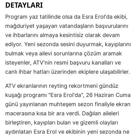
DETAYLARI
Yozgat
Program yaz tatilinde olsa da Esra Erol'da ekibi,
Zonguldak
mağduriyet yaşayan vatandaşların başvurularını
ve ihbarlarını almaya kesintisiz olarak devam
Aksaray
ediyor. Yeni sezonda sesini duyurmak, kayıplarını
Bayburt
bulmak veya ailevi sorunlarına çözüm aramak
Karaman
isteyenler, ATV'nin resmi başvuru kanalları ve
canlı ihbar hatları üzerinden ekiplere ulaşabilirler.
Kırıkkale
ATV ekranlarının reyting rekortmeni gündüz
Batman
kuşağı programı "Esra Erol'da", 26 Haziran Cuma
Şırnak
günü yayınlanan muhteşem sezon finaliyle ekran
Bartın
macerasına kısa bir ara verdi. Dağılan aileleri
birleştiren, kayıpları bulan ve gizemli olayları
Ardahan
aydınlatan Esra Erol ve ekibinin yeni sezonda ne
Iğdır