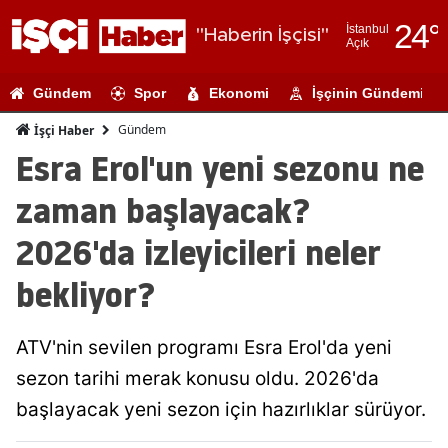
24
°
İstanbul
"Haberin İşçisi"
Açık
Adana
Gündem
Spor
Ekonomi
İşçinin Gündemi
Adıyaman
Gündem
İşçi Haber
Afyonkarahi
Esra Erol'un yeni sezonu ne
Ağrı
zaman başlayacak?
Amasya
2026'da izleyicileri neler
Ankara
bekliyor?
Antalya
ATV'nin sevilen programı Esra Erol'da yeni
Artvin
sezon tarihi merak konusu oldu. 2026'da
Aydın
başlayacak yeni sezon için hazırlıklar sürüyor.
Balıkesir