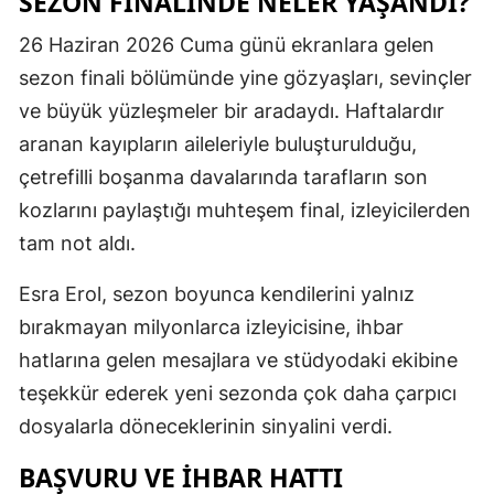
SEZON FINALINDE NELER YAŞANDI?
Samsun
26 Haziran 2026 Cuma günü ekranlara gelen
sezon finali bölümünde yine gözyaşları, sevinçler
Siirt
ve büyük yüzleşmeler bir aradaydı. Haftalardır
Sinop
aranan kayıpların aileleriyle buluşturulduğu,
Sivas
çetrefilli boşanma davalarında tarafların son
kozlarını paylaştığı muhteşem final, izleyicilerden
Tekirdağ
tam not aldı.
Tokat
Esra Erol, sezon boyunca kendilerini yalnız
Trabzon
bırakmayan milyonlarca izleyicisine, ihbar
Tunceli
hatlarına gelen mesajlara ve stüdyodaki ekibine
teşekkür ederek yeni sezonda çok daha çarpıcı
Şanlıurfa
dosyalarla döneceklerinin sinyalini verdi.
Uşak
BAŞVURU VE İHBAR HATTI
Van