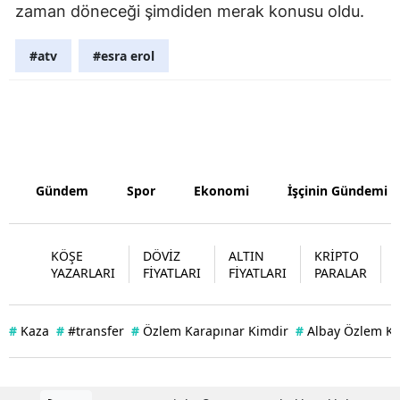
zaman döneceği şimdiden merak konusu oldu.
Yalova
#atv
#esra erol
Karabük
Kilis
Osmaniye
Düzce
Gündem
Spor
Ekonomi
İşçinin Gündemi
KÖŞE
DÖVİZ
ALTIN
KRİPTO
YAZARLARI
FİYATLARI
FİYATLARI
PARALAR
#
Kaza
#
#transfer
#
Özlem Karapınar Kimdir
#
Albay Özlem Ka