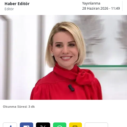
Haber Editör
Yayınlanma
Bilecik
28 Haziran 2026 - 11:49
Editör
Bingöl
Bitlis
Bolu
Burdur
Bursa
Çanakkale
Çankırı
Çorum
Okunma Süresi: 3 dk
Denizli
Diyarbakır