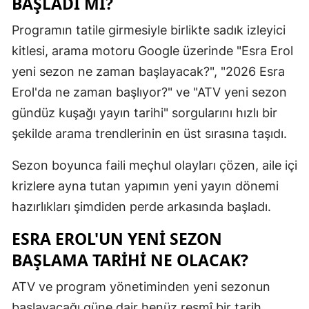
BAŞLADI MI?
Mersin
Programın tatile girmesiyle birlikte sadık izleyici
İstanbul
kitlesi, arama motoru Google üzerinde "Esra Erol
yeni sezon ne zaman başlayacak?", "2026 Esra
İzmir
Erol'da ne zaman başlıyor?" ve "ATV yeni sezon
Kars
gündüz kuşağı yayın tarihi" sorgularını hızlı bir
Kastamonu
şekilde arama trendlerinin en üst sırasına taşıdı.
Kayseri
Sezon boyunca faili meçhul olayları çözen, aile içi
krizlere ayna tutan yapımın yeni yayın dönemi
Kırklareli
hazırlıkları şimdiden perde arkasında başladı.
Kırşehir
ESRA EROL'UN YENI SEZON
Kocaeli
BAŞLAMA TARIHI NE OLACAK?
Konya
ATV ve program yönetiminden yeni sezonun
Kütahya
başlayacağı güne dair henüz resmî bir tarih